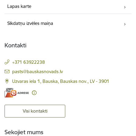
Lapas karte
Sīkdatņu izvēles maiņa
Kontakti
+371 63922238
E-pasts:
pasts@bauskasnovads.lv
Uzvaras iela 1, Bauska, Bauskas nov., LV - 3901
Visi kontakti
Sekojiet mums