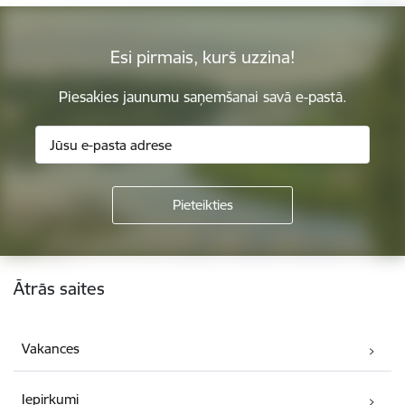
Esi pirmais, kurš uzzina!
Piesakies jaunumu saņemšanai savā e-pastā.
Kājene
Ātrās saites
Vakances
Iepirkumi