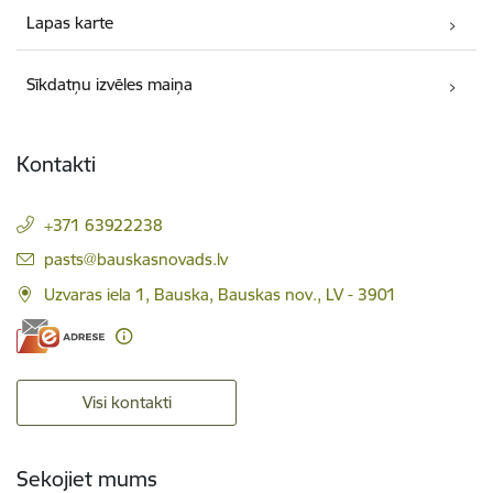
Lapas karte
Sīkdatņu izvēles maiņa
Kontakti
+371 63922238
E-pasts:
pasts@bauskasnovads.lv
Uzvaras iela 1, Bauska, Bauskas nov., LV - 3901
Visi kontakti
Sekojiet mums