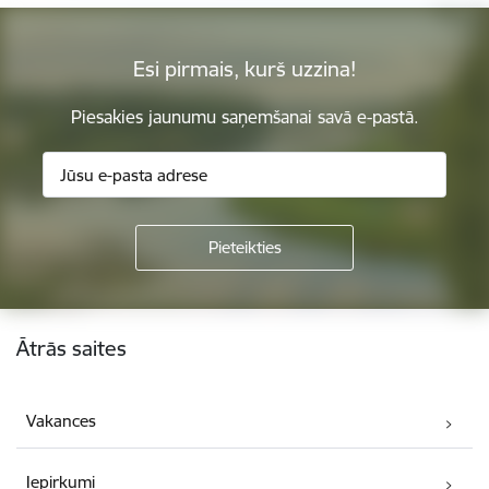
Esi pirmais, kurš uzzina!
Piesakies jaunumu saņemšanai savā e-pastā.
Kājene
Ātrās saites
Vakances
Iepirkumi