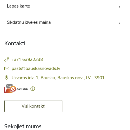
Lapas karte
Sīkdatņu izvēles maiņa
Kontakti
+371 63922238
E-pasts:
pasts@bauskasnovads.lv
Uzvaras iela 1, Bauska, Bauskas nov., LV - 3901
Visi kontakti
Sekojiet mums