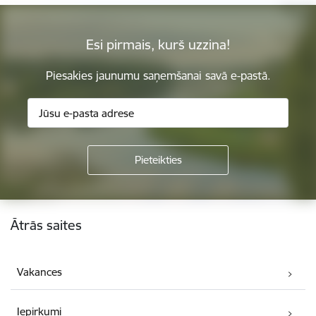
Esi pirmais, kurš uzzina!
Piesakies jaunumu saņemšanai savā e-pastā.
Kājene
Ātrās saites
Vakances
Iepirkumi