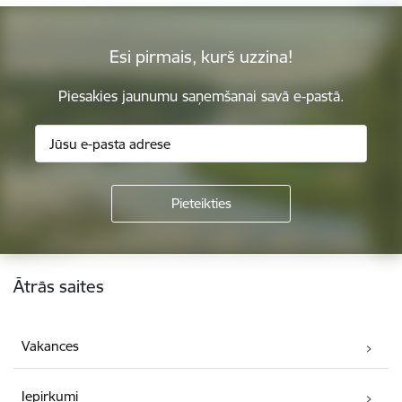
Esi pirmais, kurš uzzina!
Piesakies jaunumu saņemšanai savā e-pastā.
Kājene
Ātrās saites
Vakances
Iepirkumi