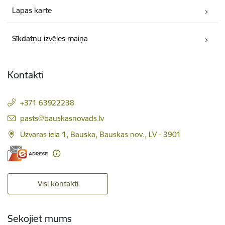
Lapas karte
Sīkdatņu izvēles maiņa
Kontakti
+371 63922238
E-pasts:
pasts@bauskasnovads.lv
Uzvaras iela 1, Bauska, Bauskas nov., LV - 3901
Visi kontakti
Sekojiet mums