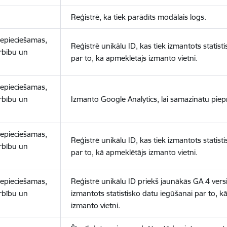
Reģistrē, ka tiek parādīts modālais logs.
nepieciešamas,
Reģistrē unikālu ID, kas tiek izmantots statist
arbību un
par to, kā apmeklētājs izmanto vietni.
nepieciešamas,
arbību un
Izmanto Google Analytics, lai samazinātu piep
nepieciešamas,
Reģistrē unikālu ID, kas tiek izmantots statist
arbību un
par to, kā apmeklētājs izmanto vietni.
nepieciešamas,
Reģistrē unikālu ID priekš jaunākās GA 4 versij
arbību un
izmantots statistisko datu iegūšanai par to, k
izmanto vietni.