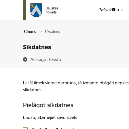
Pāriet uz lapas saturu
Pašvaldība
Sākums
Sīkdatnes
Sīkdatnes
Atskaņot tekstu
Lai šī tīmekļvietne darbotos, tā izmanto obligāti nepiec
sīkdatnes.
Pielāgot sīkdatnes
Lūdzu, atzīmējiet savu izvēli: