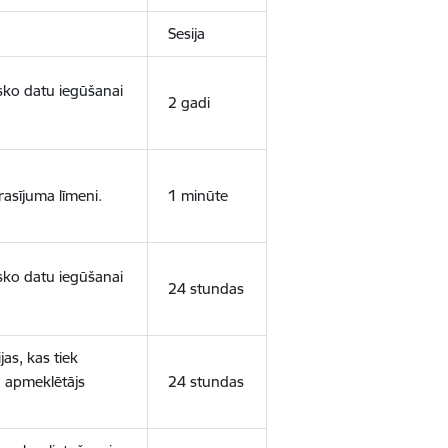
Sesija
isko datu iegūšanai
2 gadi
rasījuma līmeni.
1 minūte
isko datu iegūšanai
24 stundas
as, kas tiek
ā apmeklētājs
24 stundas