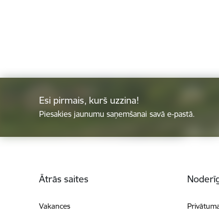
Esi pirmais, kurš uzzina!
Piesakies jaunumu saņemšanai savā e-pastā.
Kājene
Ātrās saites
Noderīg
Vakances
Privātuma