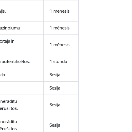
jis.
1 mēnesis
 paziņojumu.
1 mēnesis
otājs ir
1 mēnesis
 autentificētos.
1 stunda
kļa.
Sesija
Sesija
 nerādītu
Sesija
ēruši tos.
 nerādītu
Sesija
ēruši tos.