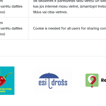
es
Šīs sīkdatnes ir paredzētas tādu vietņu un sat
varētu dalīties
kas jūs interesē mūsu vietnē, izmantojot treš
los)
tīklus vai citas vietnes.
es
varētu dalīties
Cookie is needed for all users for sharing con
los)