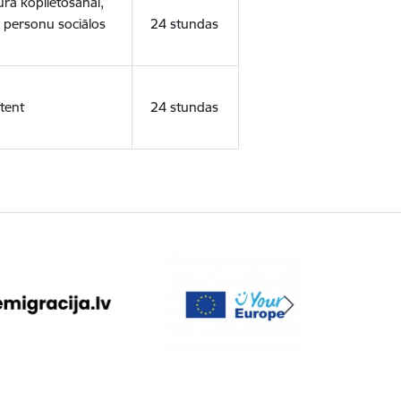
ura koplietošanai,
o personu sociālos
24 stundas
tent
24 stundas