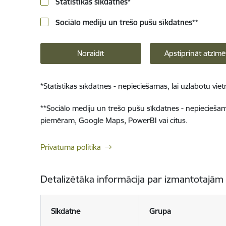
Statistikas sīkdatnes
*
Sociālo mediju un trešo pušu sīkdatnes
**
Noraidīt
Apstiprināt atzīmē
*
Statistikas sīkdatnes - nepieciešamas, lai uzlabotu v
**
Sociālo mediju un trešo pušu sīkdatnes - nepieciešamas
piemēram, Google Maps, PowerBI vai citus.
Privātuma politika
Detalizētāka informācija par izmantotajām
Sīkdatne
Grupa