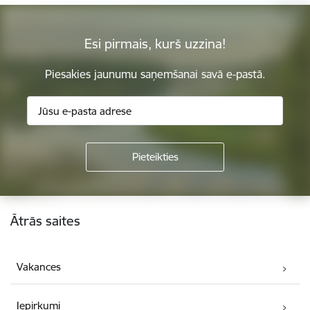
Esi pirmais, kurš uzzina!
Piesakies jaunumu saņemšanai savā e-pastā.
Kājene
Ātrās saites
Vakances
Iepirkumi