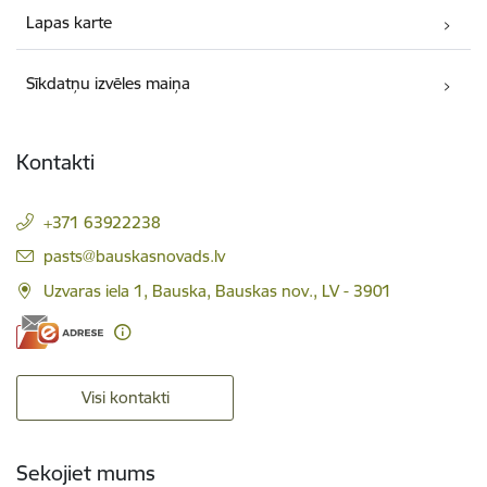
Lapas karte
Sīkdatņu izvēles maiņa
Kontakti
+371 63922238
E-pasts:
pasts@bauskasnovads.lv
Uzvaras iela 1, Bauska, Bauskas nov., LV - 3901
Visi kontakti
Sekojiet mums