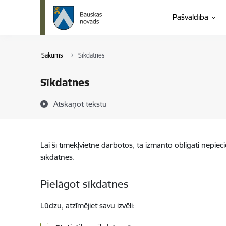
Pāriet uz lapas saturu
Pašvaldība
Sākums
Sīkdatnes
Sīkdatnes
Atskaņot tekstu
Lai šī tīmekļvietne darbotos, tā izmanto obligāti nepiec
sīkdatnes.
Pielāgot sīkdatnes
Lūdzu, atzīmējiet savu izvēli: