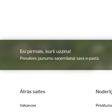
Esi pirmais, kurš uzzina!
Piesakies jaunumu saņemšanai savā e-pastā.
Kājene
Ātrās saites
Noderīg
Vakances
Privātuma