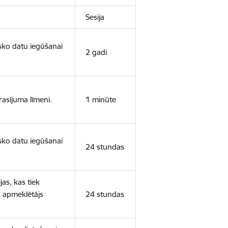
Sesija
isko datu iegūšanai
2 gadi
rasījuma līmeni.
1 minūte
isko datu iegūšanai
24 stundas
as, kas tiek
ā apmeklētājs
24 stundas