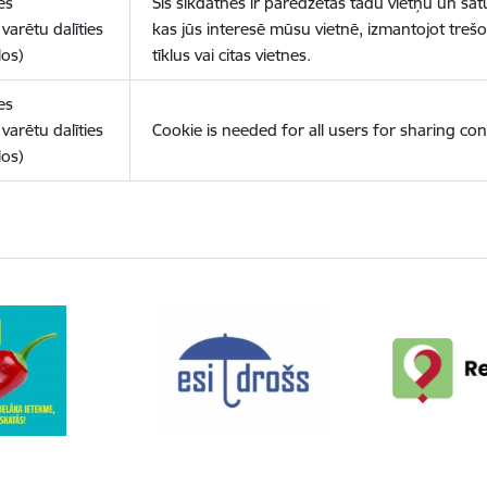
es
Šīs sīkdatnes ir paredzētas tādu vietņu un sat
varētu dalīties
kas jūs interesē mūsu vietnē, izmantojot treš
los)
tīklus vai citas vietnes.
es
varētu dalīties
Cookie is needed for all users for sharing con
los)