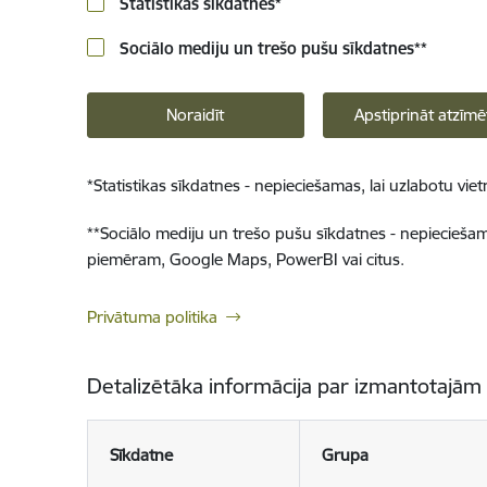
Statistikas sīkdatnes
*
Sociālo mediju un trešo pušu sīkdatnes
**
Noraidīt
Apstiprināt atzīmē
*
Statistikas sīkdatnes - nepieciešamas, lai uzlabotu v
**
Sociālo mediju un trešo pušu sīkdatnes - nepieciešamas
piemēram, Google Maps, PowerBI vai citus.
Privātuma politika
Detalizētāka informācija par izmantotajām
Sīkdatne
Grupa