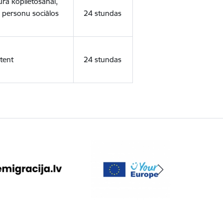
ura koplietošanai,
o personu sociālos
24 stundas
tent
24 stundas