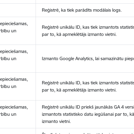
Reģistrē, ka tiek parādīts modālais logs.
nepieciešamas,
Reģistrē unikālu ID, kas tiek izmantots statist
arbību un
par to, kā apmeklētājs izmanto vietni.
nepieciešamas,
arbību un
Izmanto Google Analytics, lai samazinātu piep
nepieciešamas,
Reģistrē unikālu ID, kas tiek izmantots statist
arbību un
par to, kā apmeklētājs izmanto vietni.
nepieciešamas,
Reģistrē unikālu ID priekš jaunākās GA 4 versij
arbību un
izmantots statistisko datu iegūšanai par to, k
izmanto vietni.