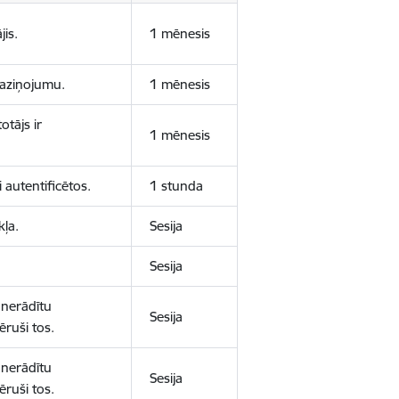
jis.
1 mēnesis
 paziņojumu.
1 mēnesis
otājs ir
1 mēnesis
 autentificētos.
1 stunda
kļa.
Sesija
Sesija
 nerādītu
Sesija
ēruši tos.
 nerādītu
Sesija
ēruši tos.