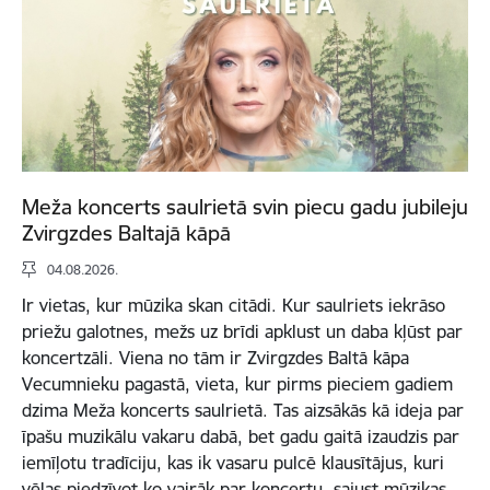
Meža koncerts saulrietā svin piecu gadu jubileju
Zvirgzdes Baltajā kāpā
04.08.2026.
Ir vietas, kur mūzika skan citādi. Kur saulriets iekrāso
priežu galotnes, mežs uz brīdi apklust un daba kļūst par
koncertzāli. Viena no tām ir Zvirgzdes Baltā kāpa
Vecumnieku pagastā, vieta, kur pirms pieciem gadiem
dzima Meža koncerts saulrietā. Tas aizsākās kā ideja par
īpašu muzikālu vakaru dabā, bet gadu gaitā izaudzis par
iemīļotu tradīciju, kas ik vasaru pulcē klausītājus, kuri
vēlas piedzīvot ko vairāk par koncertu, sajust mūzikas,