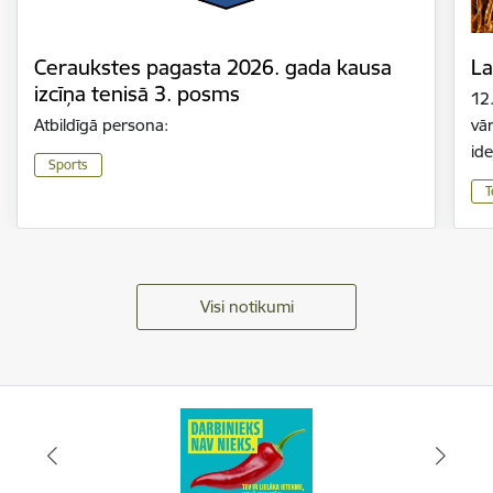
Ceraukstes pagasta 2026. gada kausa
La
izcīņa tenisā 3. posms
12
Atbildīgā persona:
vār
id
Sports
T
Visi notikumi