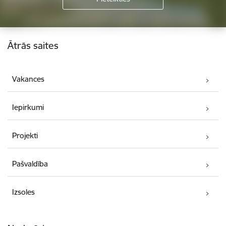
Kājene
Ātrās saites
Vakances
Iepirkumi
Projekti
Pašvaldība
Izsoles