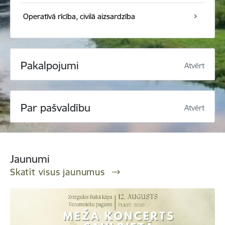
Operatīvā rīcība, civilā aizsardzība
Pakalpojumi
Atvērt
Par pašvaldību
Atvērt
Jaunumi
Skatīt visus jaunumus