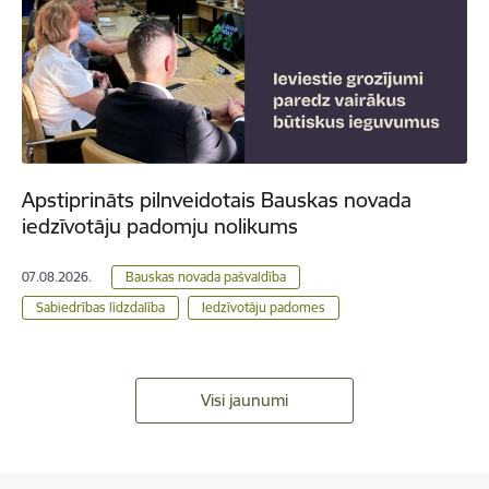
Apstiprināts pilnveidotais Bauskas novada
iedzīvotāju padomju nolikums
07.08.2026.
Bauskas novada pašvaldība
Sabiedrības līdzdalība
Iedzīvotāju padomes
Visi jaunumi