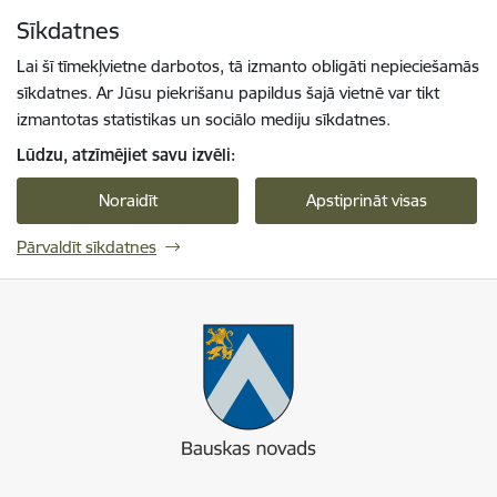
Pāriet uz lapas saturu
Sīkdatnes
Spied
lai meklētu
Enter
Lai šī tīmekļvietne darbotos, tā izmanto obligāti nepieciešamās
sīkdatnes. Ar Jūsu piekrišanu papildus šajā vietnē var tikt
izmantotas statistikas un sociālo mediju sīkdatnes.
Lūdzu, atzīmējiet savu izvēli:
Noraidīt
Apstiprināt visas
Pārvaldīt sīkdatnes
Bauskas novads