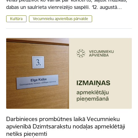
dabas un saulrieta vienreizējo saspēli. 12. augustā…
Kultūra
Vecumnieku apvienības pārvalde
Darbinieces prombūtnes laikā Vecumnieku
apvienībā Dzimtsarakstu nodaļas apmeklētāji
netiks pieņemti