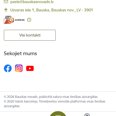
E-pasts:
pasts@bauskasnovads.lv
Uzvaras iela 1, Bauska, Bauskas nov., LV - 3901
Visi kontakti
Sekojiet mums
© 2026 Bauskas novads, publicētā satura visas tiesības aizsargātas.
© 2020 Valsts kanceleja, Tīmekļvietņu vienotās platformas visas tiesības
aizsargātas.