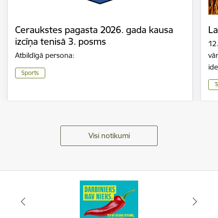
Ceraukstes pagasta 2026. gada kausa
La
izcīņa tenisā 3. posms
12
Atbildīgā persona:
vār
id
Sports
T
Visi notikumi