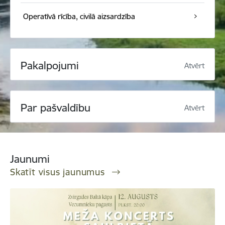
Operatīvā rīcība, civilā aizsardzība
Pakalpojumi
Atvērt
Par pašvaldību
Atvērt
Jaunumi
Skatīt visus jaunumus