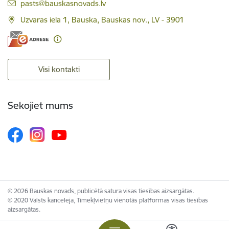
E-pasts:
pasts@bauskasnovads.lv
Uzvaras iela 1, Bauska, Bauskas nov., LV - 3901
Visi kontakti
Sekojiet mums
© 2026 Bauskas novads, publicētā satura visas tiesības aizsargātas.
© 2020 Valsts kanceleja, Tīmekļvietņu vienotās platformas visas tiesības
aizsargātas.