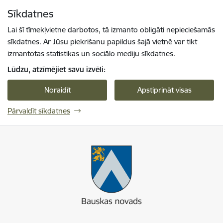
Pāriet uz lapas saturu
Sīkdatnes
Spied
lai meklētu
Enter
Lai šī tīmekļvietne darbotos, tā izmanto obligāti nepieciešamās
sīkdatnes. Ar Jūsu piekrišanu papildus šajā vietnē var tikt
izmantotas statistikas un sociālo mediju sīkdatnes.
Lūdzu, atzīmējiet savu izvēli:
Noraidīt
Apstiprināt visas
Pārvaldīt sīkdatnes
Bauskas novads