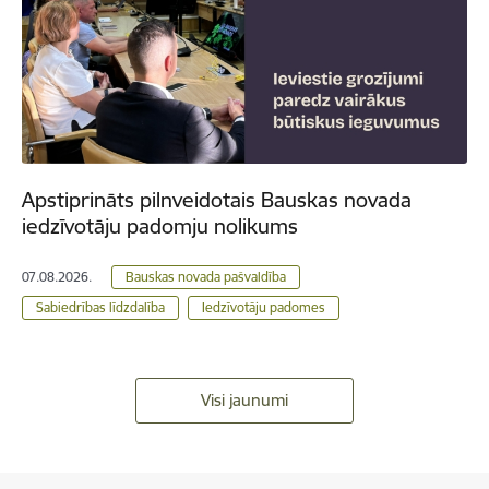
Apstiprināts pilnveidotais Bauskas novada
iedzīvotāju padomju nolikums
07.08.2026.
Bauskas novada pašvaldība
Sabiedrības līdzdalība
Iedzīvotāju padomes
Visi jaunumi