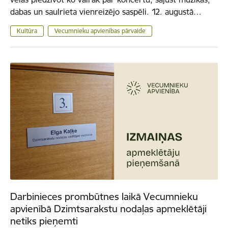
dabas un saulrieta vienreizējo saspēli. 12. augustā…
Kultūra
Vecumnieku apvienības pārvalde
Darbinieces prombūtnes laikā Vecumnieku
apvienībā Dzimtsarakstu nodaļas apmeklētāji
netiks pieņemti