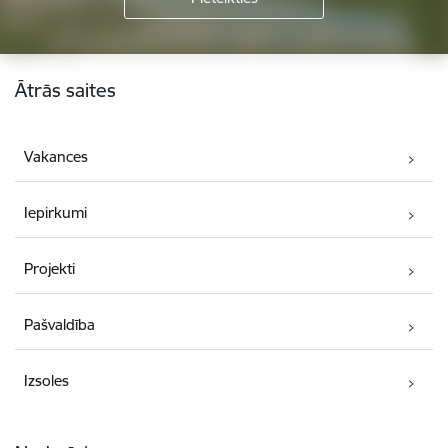
Kājene
Ātrās saites
Vakances
Iepirkumi
Projekti
Pašvaldība
Izsoles