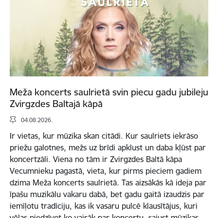
Meža koncerts saulrietā svin piecu gadu jubileju
Zvirgzdes Baltajā kāpā
04.08.2026.
Ir vietas, kur mūzika skan citādi. Kur saulriets iekrāso
priežu galotnes, mežs uz brīdi apklust un daba kļūst par
koncertzāli. Viena no tām ir Zvirgzdes Baltā kāpa
Vecumnieku pagastā, vieta, kur pirms pieciem gadiem
dzima Meža koncerts saulrietā. Tas aizsākās kā ideja par
īpašu muzikālu vakaru dabā, bet gadu gaitā izaudzis par
iemīļotu tradīciju, kas ik vasaru pulcē klausītājus, kuri
vēlas piedzīvot ko vairāk par koncertu, sajust mūzikas,