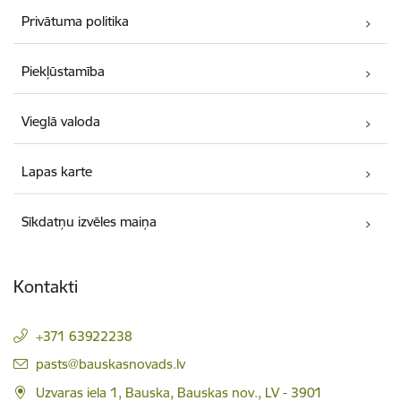
Privātuma politika
Piekļūstamība
Vieglā valoda
Lapas karte
Sīkdatņu izvēles maiņa
Kontakti
+371 63922238
E-pasts:
pasts@bauskasnovads.lv
Uzvaras iela 1, Bauska, Bauskas nov., LV - 3901