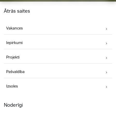
Kājene
Ātrās saites
Vakances
Iepirkumi
Projekti
Pašvaldība
Izsoles
Noderīgi