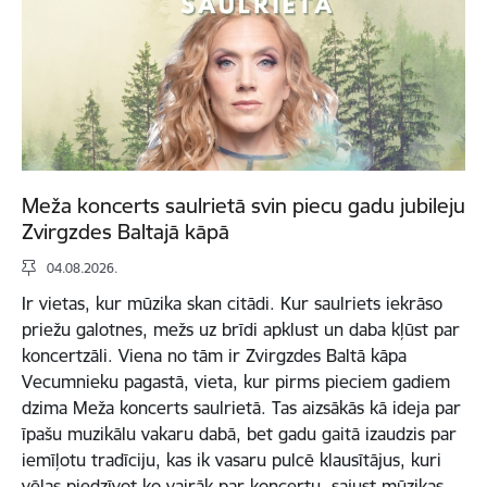
Meža koncerts saulrietā svin piecu gadu jubileju
Zvirgzdes Baltajā kāpā
04.08.2026.
Ir vietas, kur mūzika skan citādi. Kur saulriets iekrāso
priežu galotnes, mežs uz brīdi apklust un daba kļūst par
koncertzāli. Viena no tām ir Zvirgzdes Baltā kāpa
Vecumnieku pagastā, vieta, kur pirms pieciem gadiem
dzima Meža koncerts saulrietā. Tas aizsākās kā ideja par
īpašu muzikālu vakaru dabā, bet gadu gaitā izaudzis par
iemīļotu tradīciju, kas ik vasaru pulcē klausītājus, kuri
vēlas piedzīvot ko vairāk par koncertu, sajust mūzikas,