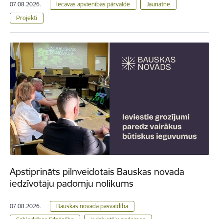
07.08.2026.
Iecavas apvienības pārvalde
Jaunatne
Projekti
Apstiprināts pilnveidotais Bauskas novada
iedzīvotāju padomju nolikums
07.08.2026.
Bauskas novada pašvaldība