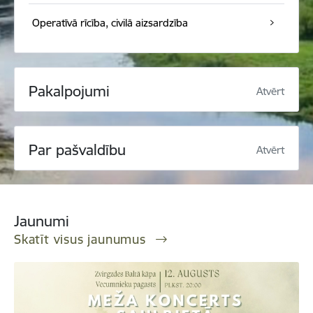
Operatīvā rīcība, civilā aizsardzība
Pakalpojumi
Atvērt
Par pašvaldību
Atvērt
Jaunumi
Skatīt visus jaunumus