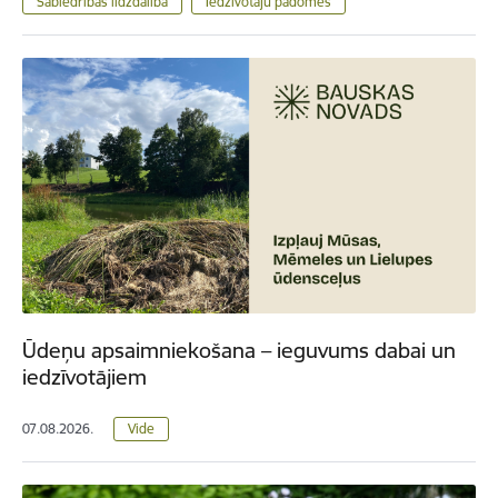
Sabiedrības līdzdalība
Iedzīvotāju padomes
Ūdeņu apsaimniekošana – ieguvums dabai un
iedzīvotājiem
07.08.2026.
Vide