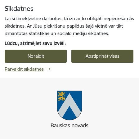
Pāriet uz lapas saturu
Sīkdatnes
Spied
lai meklētu
Enter
Lai šī tīmekļvietne darbotos, tā izmanto obligāti nepieciešamās
sīkdatnes. Ar Jūsu piekrišanu papildus šajā vietnē var tikt
izmantotas statistikas un sociālo mediju sīkdatnes.
Lūdzu, atzīmējiet savu izvēli:
Noraidīt
Apstiprināt visas
Pārvaldīt sīkdatnes
Bauskas novads