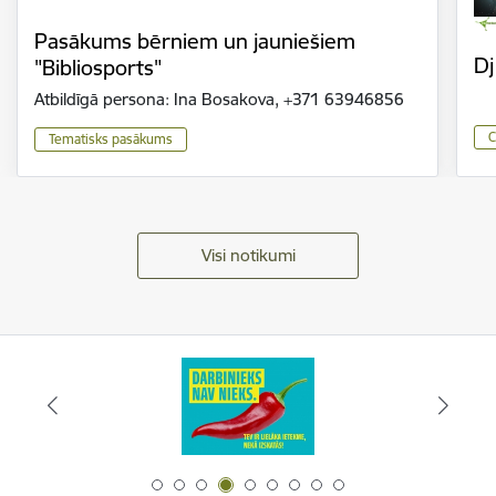
Pasākums bērniem un jauniešiem
Dj
"Bibliosports"
Atbildīgā persona: Ina Bosakova, +371 63946856
C
Tematisks pasākums
Visi notikumi