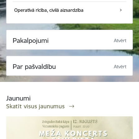
Operatīvā rīcība, civilā aizsardzība
Pakalpojumi
Atvērt
Par pašvaldību
Atvērt
Jaunumi
Skatīt visus jaunumus