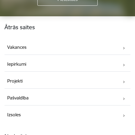
Kājene
Ātrās saites
Vakances
Iepirkumi
Projekti
Pašvaldība
Izsoles