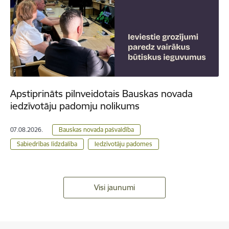
Apstiprināts pilnveidotais Bauskas novada
iedzīvotāju padomju nolikums
07.08.2026.
Bauskas novada pašvaldība
Sabiedrības līdzdalība
Iedzīvotāju padomes
Visi jaunumi