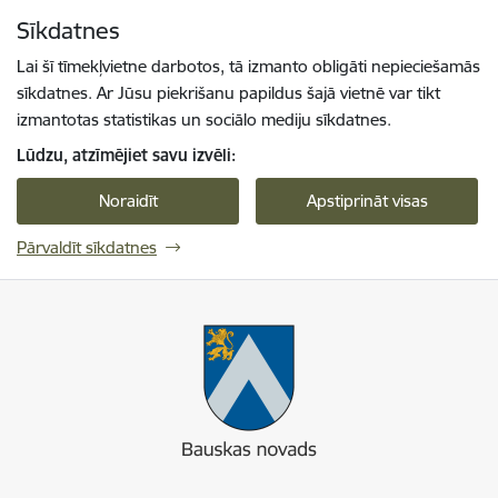
Pāriet uz lapas saturu
Sīkdatnes
Spied
lai meklētu
Enter
Lai šī tīmekļvietne darbotos, tā izmanto obligāti nepieciešamās
sīkdatnes. Ar Jūsu piekrišanu papildus šajā vietnē var tikt
izmantotas statistikas un sociālo mediju sīkdatnes.
Lūdzu, atzīmējiet savu izvēli:
Noraidīt
Apstiprināt visas
Pārvaldīt sīkdatnes
Bauskas novads