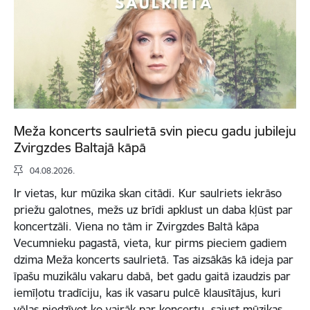
Meža koncerts saulrietā svin piecu gadu jubileju
Zvirgzdes Baltajā kāpā
04.08.2026.
Ir vietas, kur mūzika skan citādi. Kur saulriets iekrāso
priežu galotnes, mežs uz brīdi apklust un daba kļūst par
koncertzāli. Viena no tām ir Zvirgzdes Baltā kāpa
Vecumnieku pagastā, vieta, kur pirms pieciem gadiem
dzima Meža koncerts saulrietā. Tas aizsākās kā ideja par
īpašu muzikālu vakaru dabā, bet gadu gaitā izaudzis par
iemīļotu tradīciju, kas ik vasaru pulcē klausītājus, kuri
vēlas piedzīvot ko vairāk par koncertu, sajust mūzikas,