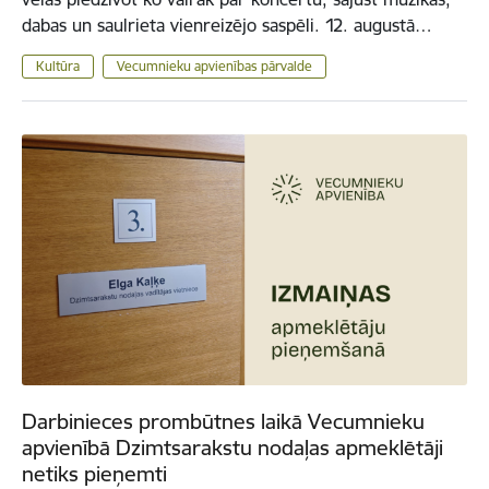
dabas un saulrieta vienreizējo saspēli. 12. augustā…
Kultūra
Vecumnieku apvienības pārvalde
Darbinieces prombūtnes laikā Vecumnieku
apvienībā Dzimtsarakstu nodaļas apmeklētāji
netiks pieņemti