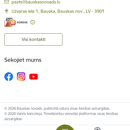
E-pasts:
pasts@bauskasnovads.lv
Uzvaras iela 1, Bauska, Bauskas nov., LV - 3901
Visi kontakti
Sekojiet mums
© 2026 Bauskas novads, publicētā satura visas tiesības aizsargātas.
© 2020 Valsts kanceleja, Tīmekļvietņu vienotās platformas visas tiesības
aizsargātas.