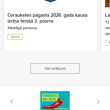
Ceraukstes pagasta 2026. gada kausa
La
izcīņa tenisā 3. posms
12
Atbildīgā persona:
vār
id
Sports
T
Visi notikumi