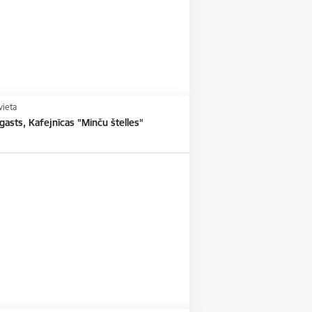
vieta
asts, Kafejnīcas "Minču štelles"