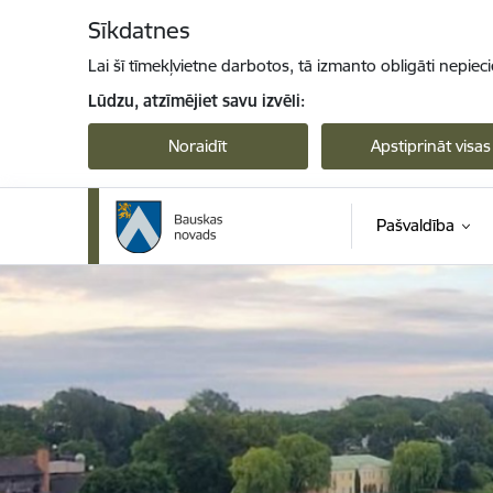
Pāriet uz lapas saturu
Sīkdatnes
Lai šī tīmekļvietne darbotos, tā izmanto obligāti nepiec
Lūdzu, atzīmējiet savu izvēli:
Noraidīt
Apstiprināt visas
Pašvaldība
Bauskas novads