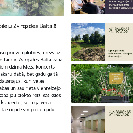
ileju Zvirgzdes Baltajā
rāso priežu galotnes, mežs uz
no tām ir Zvirgzdes Baltā kāpa
diem dzima Meža koncerts
 vakaru dabā, bet gadu gaitā
lausītājus, kuri vēlas
abas un saulrieta vienreizējo
āpā jau piekto reizi satiksies
t koncertu, kurā galvenā
ietā šogad svin piecu gadu