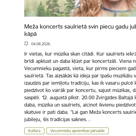
Meža koncerts saulrietā svin piecu gadu jub
kāpā
04.08.2026.
Ir vietas, kur mūzika skan citādi. Kur saulriets iek
brīdi apklust un daba kļūst par koncertzāli. Viena 
Vecumnieku pagastā, vieta, kur pirms pieciem ga
saulrietā. Tas aizsākās kā ideja par īpašu muzikālu
izaudzis par iemīļotu tradīciju, kas ik vasaru pulcē k
piedzīvot ko vairāk par koncertu, sajust mūzikas, d
saspēli. 12. augustā plkst. 20.00 Zvirgzdes Baltajā k
daba, mūzika un saulriets, aicinot ikvienu piedzīvo
skatuve ir pati daba. "Lai gan Meža koncerts saulr
jubileju, šīs tradīcijas saknes…
Kultūra
Vecumnieku apvienības pārvalde