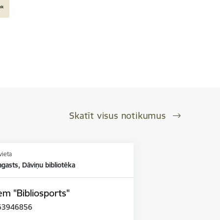
Skatīt visus notikumus
vieta
gasts, Dāviņu bibliotēka
m "Bibliosports"
1 63946856