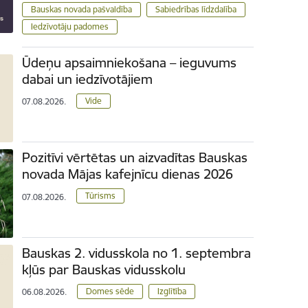
Bauskas novada pašvaldība
Sabiedrības līdzdalība
Iedzīvotāju padomes
Ūdeņu apsaimniekošana – ieguvums
dabai un iedzīvotājiem
Vide
07.08.2026.
Pozitīvi vērtētas un aizvadītas Bauskas
novada Mājas kafejnīcu dienas 2026
Tūrisms
07.08.2026.
Bauskas 2. vidusskola no 1. septembra
kļūs par Bauskas vidusskolu
Domes sēde
Izglītība
06.08.2026.