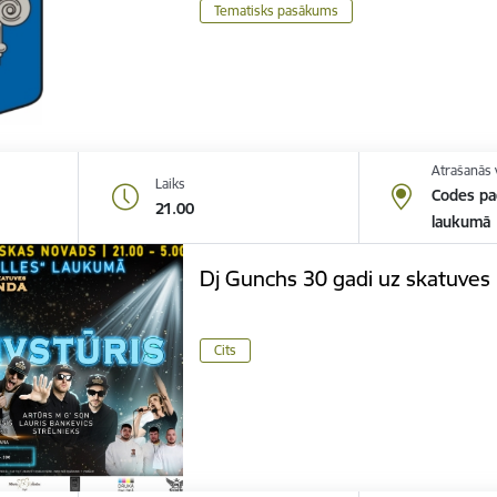
Tematisks pasākums
Atrašanās 
Laiks
Codes pag
21.00
laukumā
Dj Gunchs 30 gadi uz skatuves
Cits