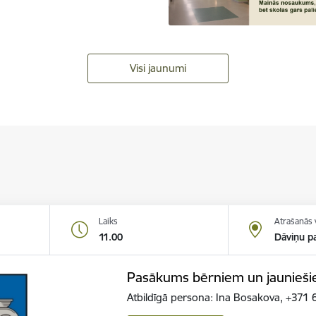
Visi jaunumi
Laiks
Atrašanās 
11.00
Dāviņu pa
Pasākums bērniem un jauniešie
Atbildīgā persona: Ina Bosakova, +37