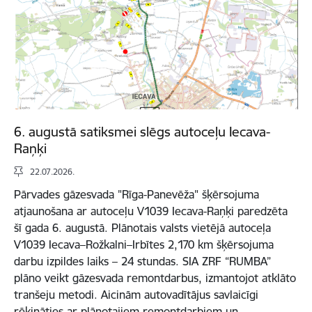
6. augustā satiksmei slēgs autoceļu Iecava-
Raņķi
22.07.2026.
Pārvades gāzesvada "Rīga-Panevēža" šķērsojuma
atjaunošana ar autoceļu V1039 Iecava-Raņķi paredzēta
šī gada 6. augustā. Plānotais valsts vietējā autoceļa
V1039 Iecava–Rožkalni–Irbītes 2,170 km šķērsojuma
darbu izpildes laiks – 24 stundas. SIA ZRF “RUMBA”
plāno veikt gāzesvada remontdarbus, izmantojot atklāto
tranšeju metodi. Aicinām autovadītājus savlaicīgi
rēķināties ar plānotajiem remontdarbiem un