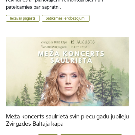
pateicamies par sapratni.
Iecavas pagasts
Satiksmes ierobežojumi
Meža koncerts saulrietā svin piecu gadu jubileju
Zvirgzdes Baltajā kāpā