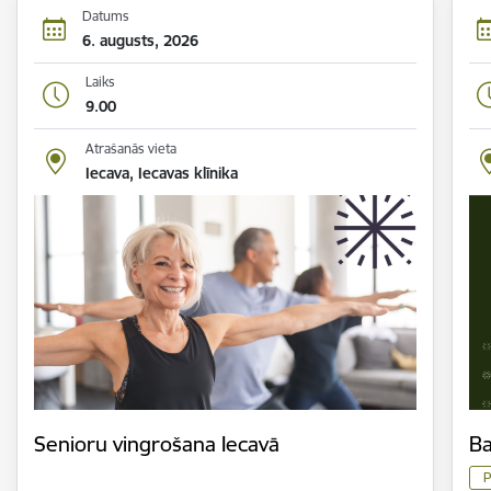
Datums
6. augusts, 2026
Laiks
9.00
Atrašanās vieta
Iecava, Iecavas klīnika
Senioru vingrošana Iecavā
Ba
P