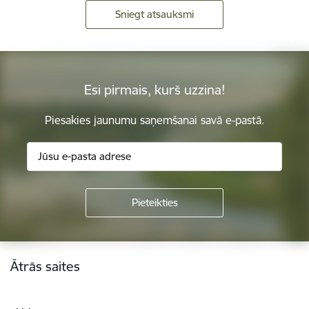
Sniegt atsauksmi
Esi pirmais, kurš uzzina!
Piesakies jaunumu saņemšanai savā e-pastā.
Kājene
Ātrās saites