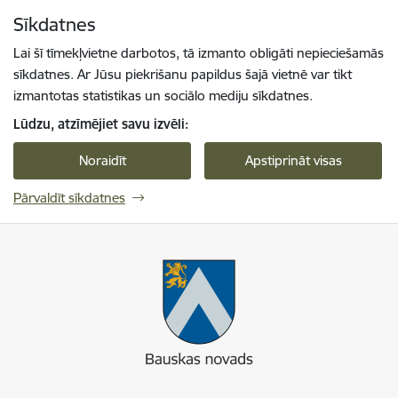
Pāriet uz lapas saturu
Sīkdatnes
Spied
lai meklētu
Enter
Lai šī tīmekļvietne darbotos, tā izmanto obligāti nepieciešamās
sīkdatnes. Ar Jūsu piekrišanu papildus šajā vietnē var tikt
izmantotas statistikas un sociālo mediju sīkdatnes.
Lūdzu, atzīmējiet savu izvēli:
Noraidīt
Apstiprināt visas
Pārvaldīt sīkdatnes
Bauskas novads