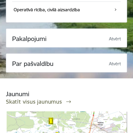
Operatīvā rīcība, civilā aizsardzība
Pakalpojumi
Atvērt
Par pašvaldību
Atvērt
Jaunumi
Skatīt visus jaunumus