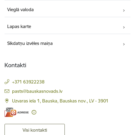
Vieglā valoda
Lapas karte
Sīkdatņu izvēles maiņa
Kontakti
+371 63922238
E-pasts:
pasts@bauskasnovads.lv
Uzvaras iela 1, Bauska, Bauskas nov., LV - 3901
Visi kontakti