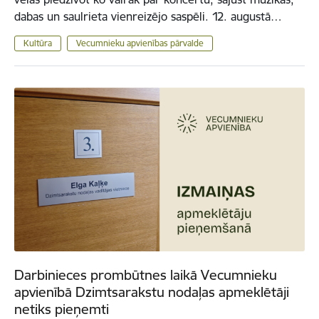
dabas un saulrieta vienreizējo saspēli. 12. augustā…
Kultūra
Vecumnieku apvienības pārvalde
Darbinieces prombūtnes laikā Vecumnieku
apvienībā Dzimtsarakstu nodaļas apmeklētāji
netiks pieņemti