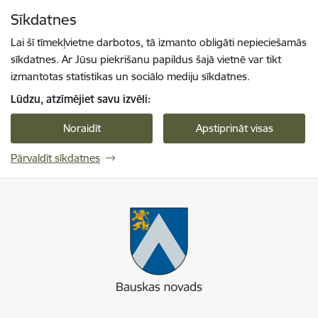
Pāriet uz lapas saturu
Sīkdatnes
Spied
lai meklētu
Enter
Lai šī tīmekļvietne darbotos, tā izmanto obligāti nepieciešamās
sīkdatnes. Ar Jūsu piekrišanu papildus šajā vietnē var tikt
izmantotas statistikas un sociālo mediju sīkdatnes.
Lūdzu, atzīmējiet savu izvēli:
Noraidīt
Apstiprināt visas
Pārvaldīt sīkdatnes
Bauskas novads