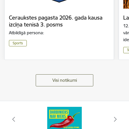
Ceraukstes pagasta 2026. gada kausa
La
izcīņa tenisā 3. posms
12
Atbildīgā persona:
vār
id
Sports
T
Visi notikumi