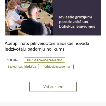
Apstiprināts pilnveidotais Bauskas novada
iedzīvotāju padomju nolikums
07.08.2026.
Bauskas novada pašvaldība
Sabiedrības līdzdalība
Iedzīvotāju padomes
Visi jaunumi