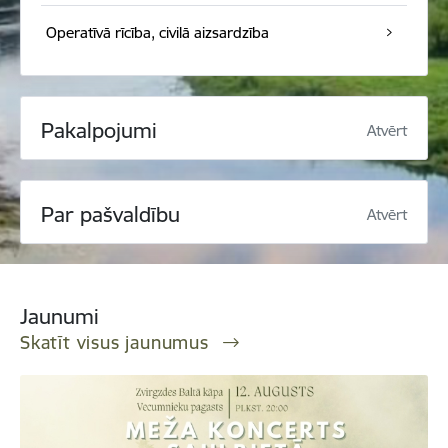
Operatīvā rīcība, civilā aizsardzība
Pakalpojumi
Atvērt
Par pašvaldību
Atvērt
Jaunumi
Skatīt visus jaunumus