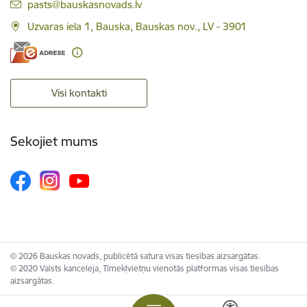
E-pasts:
pasts@bauskasnovads.lv
Uzvaras iela 1, Bauska, Bauskas nov., LV - 3901
Visi kontakti
Sekojiet mums
© 2026 Bauskas novads, publicētā satura visas tiesības aizsargātas.
© 2020 Valsts kanceleja, Tīmekļvietņu vienotās platformas visas tiesības
aizsargātas.