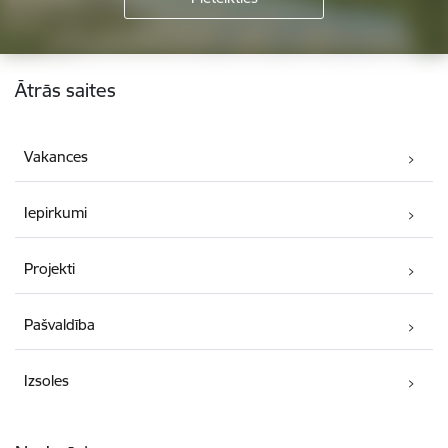
Kājene
Ātrās saites
Vakances
Iepirkumi
Projekti
Pašvaldība
Izsoles