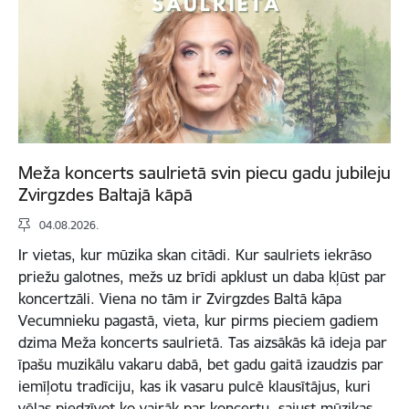
Meža koncerts saulrietā svin piecu gadu jubileju
Zvirgzdes Baltajā kāpā
04.08.2026.
Ir vietas, kur mūzika skan citādi. Kur saulriets iekrāso
priežu galotnes, mežs uz brīdi apklust un daba kļūst par
koncertzāli. Viena no tām ir Zvirgzdes Baltā kāpa
Vecumnieku pagastā, vieta, kur pirms pieciem gadiem
dzima Meža koncerts saulrietā. Tas aizsākās kā ideja par
īpašu muzikālu vakaru dabā, bet gadu gaitā izaudzis par
iemīļotu tradīciju, kas ik vasaru pulcē klausītājus, kuri
vēlas piedzīvot ko vairāk par koncertu, sajust mūzikas,