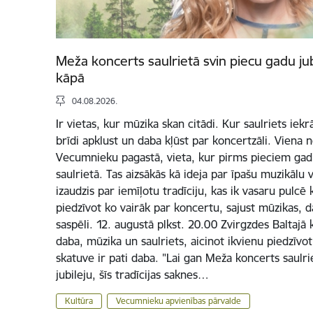
Meža koncerts saulrietā svin piecu gadu jub
kāpā
04.08.2026.
Ir vietas, kur mūzika skan citādi. Kur saulriets iek
brīdi apklust un daba kļūst par koncertzāli. Viena 
Vecumnieku pagastā, vieta, kur pirms pieciem ga
saulrietā. Tas aizsākās kā ideja par īpašu muzikālu
izaudzis par iemīļotu tradīciju, kas ik vasaru pulcē k
piedzīvot ko vairāk par koncertu, sajust mūzikas, d
saspēli. 12. augustā plkst. 20.00 Zvirgzdes Baltajā k
daba, mūzika un saulriets, aicinot ikvienu piedzīvo
skatuve ir pati daba. "Lai gan Meža koncerts saulr
jubileju, šīs tradīcijas saknes…
Kultūra
Vecumnieku apvienības pārvalde