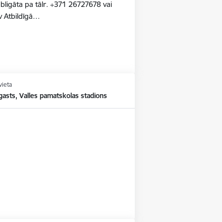
 obligāta pa tālr. +371 26727678 vai
v Atbildīgā…
vieta
gasts, Valles pamatskolas stadions