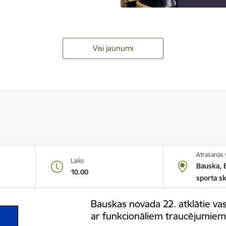
Visi jaunumi
Atrašanās 
Laiks
Bauska, 
10.00
sporta sk
Bauskas novada 22. atklātie vas
ar funkcionāliem traucējumie