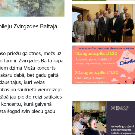
ileju Zvirgzdes Baltajā
rāso priežu galotnes, mežs uz
no tām ir Zvirgzdes Baltā kāpa
diem dzima Meža koncerts
 vakaru dabā, bet gadu gaitā
lausītājus, kuri vēlas
abas un saulrieta vienreizējo
āpā jau piekto reizi satiksies
t koncertu, kurā galvenā
ietā šogad svin piecu gadu