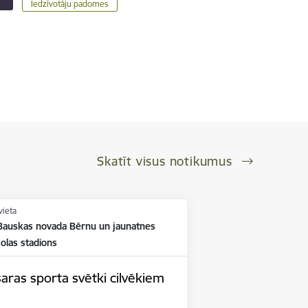
Iedzīvotāju padomes
Skatīt visus notikumus
vieta
Bauskas novada Bērnu un jaunatnes
olas stadions
aras sporta svētki cilvēkiem
m