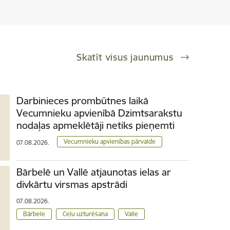
Skatīt visus jaunumus
Darbinieces prombūtnes laikā
Vecumnieku apvienībā Dzimtsarakstu
nodaļas apmeklētāji netiks pieņemti
Vecumnieku apvienības pārvalde
07.08.2026.
Bārbelē un Vallē atjaunotas ielas ar
divkārtu virsmas apstrādi
07.08.2026.
Bārbele
Ceļu uzturēšana
Valle