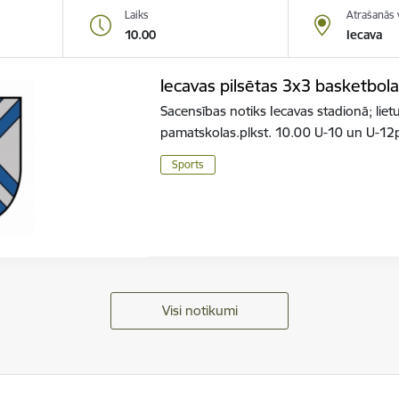
Laiks
Atrašanās 
10.00
Iecava
Iecavas pilsētas 3x3 basketbo
Sacensības notiks Iecavas stadionā; liet
pamatskolas.plkst. 10.00 U-10 un U-12
Sports
Visi notikumi