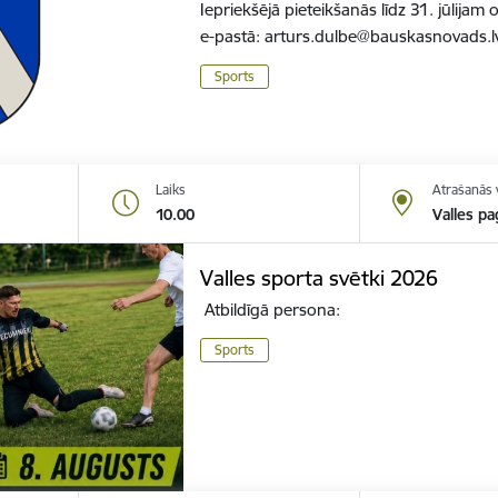
Iepriekšējā pieteikšanās līdz 31. jūlijam
e-pastā: arturs.dulbe@bauskasnovads.l
Sports
Laiks
Atrašanās 
10.00
Valles pa
Valles sporta svētki 2026
Atbildīgā persona:
Sports