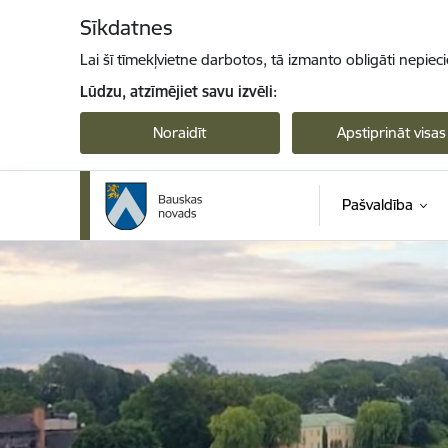
Pāriet uz lapas saturu
Sīkdatnes
Lai šī tīmekļvietne darbotos, tā izmanto obligāti nepiec
Lūdzu, atzīmējiet savu izvēli:
Noraidīt
Apstiprināt visas
Pašvaldība
Bauskas novads