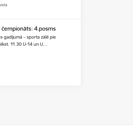
vieta
la čempionāts: 4.posms
us gadījumā – sporta zālē pie
plkst. 11.30 U-14 un U…