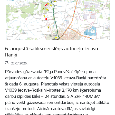
6. augustā satiksmei slēgs autoceļu Iecava-
Raņķi
22.07.2026.
Pārvades gāzesvada "Rīga-Panevēža" šķērsojuma
atjaunošana ar autoceļu V1039 Iecava-Raņķi paredzēta
šī gada 6. augustā. Plānotais valsts vietējā autoceļa
V1039 Iecava–Rožkalni–Irbītes 2,170 km šķērsojuma
darbu izpildes laiks – 24 stundas. SIA ZRF “RUMBA”
plāno veikt gāzesvada remontdarbus, izmantojot atklāto
tranšeju metodi. Aicinām autovadītājus savlaicīgi
rēķināties ar plānotajiem remontdarbiem un