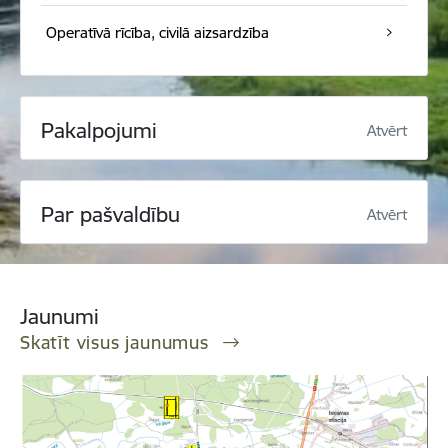
Operatīvā rīcība, civilā aizsardzība
Pakalpojumi
Atvērt
Par pašvaldību
Atvērt
Jaunumi
Skatīt visus jaunumus