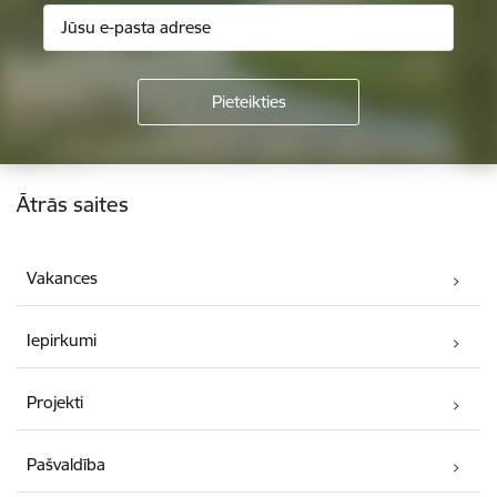
Kājene
Ātrās saites
Vakances
Iepirkumi
Projekti
Pašvaldība