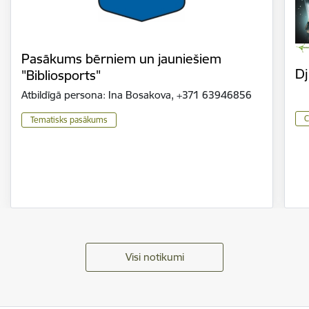
Pasākums bērniem un jauniešiem
Dj
"Bibliosports"
Atbildīgā persona: Ina Bosakova, +371 63946856
C
Tematisks pasākums
Visi notikumi