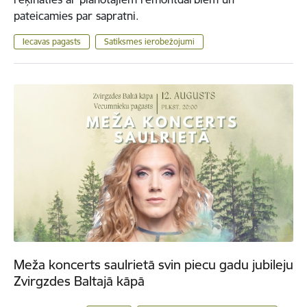
pateicamies par sapratni.
Iecavas pagasts
Satiksmes ierobežojumi
Meža koncerts saulrietā svin piecu gadu jubileju
Zvirgzdes Baltajā kāpā