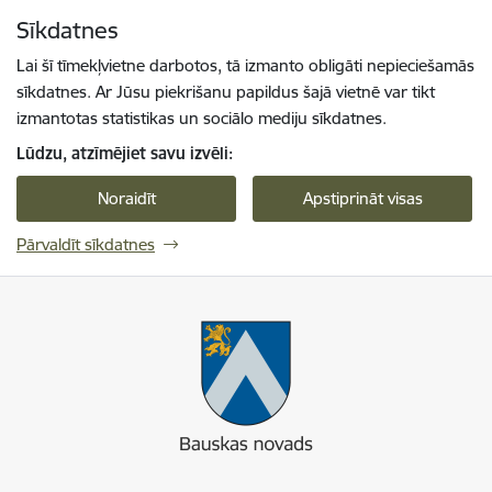
Pāriet uz lapas saturu
Sīkdatnes
Spied
lai meklētu
Enter
Lai šī tīmekļvietne darbotos, tā izmanto obligāti nepieciešamās
sīkdatnes. Ar Jūsu piekrišanu papildus šajā vietnē var tikt
izmantotas statistikas un sociālo mediju sīkdatnes.
Lūdzu, atzīmējiet savu izvēli:
Noraidīt
Apstiprināt visas
Pārvaldīt sīkdatnes
Bauskas novads