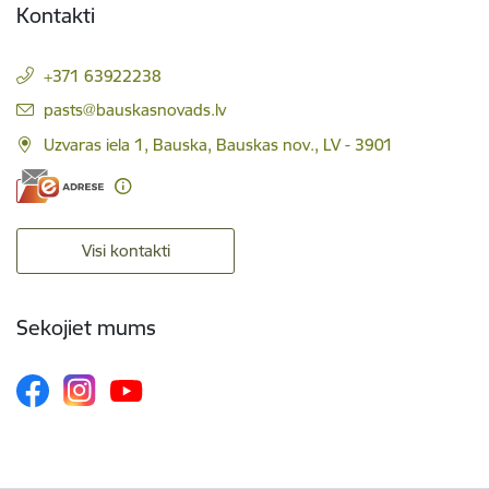
Kontakti
+371 63922238
E-pasts:
pasts@bauskasnovads.lv
Uzvaras iela 1, Bauska, Bauskas nov., LV - 3901
Visi kontakti
Sekojiet mums