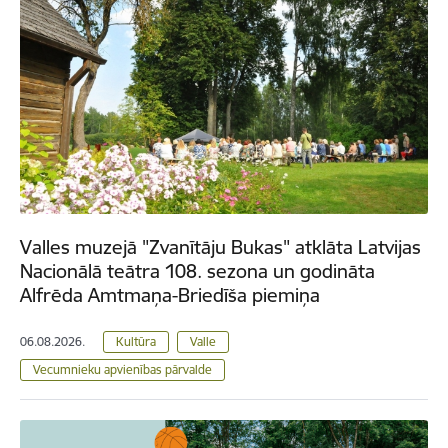
Valles muzejā "Zvanītāju Bukas" atklāta Latvijas
Nacionālā teātra 108. sezona un godināta
Alfrēda Amtmaņa-Briedīša piemiņa
06.08.2026.
Kultūra
Valle
Vecumnieku apvienības pārvalde