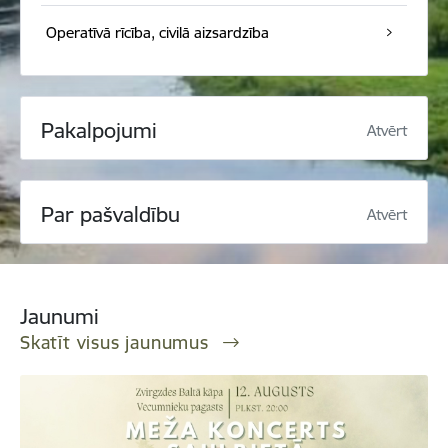
Operatīvā rīcība, civilā aizsardzība
Pakalpojumi
Atvērt
Par pašvaldību
Atvērt
Jaunumi
Skatīt visus jaunumus