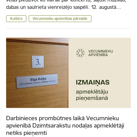
dabas un saulrieta vienreizējo saspēli. 12. augustā…
Kultūra
Vecumnieku apvienības pārvalde
Darbinieces prombūtnes laikā Vecumnieku
apvienībā Dzimtsarakstu nodaļas apmeklētāji
netiks pieņemti