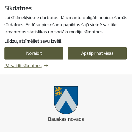
Pāriet uz lapas saturu
Sīkdatnes
Spied
lai meklētu
Enter
Lai šī tīmekļvietne darbotos, tā izmanto obligāti nepieciešamās
sīkdatnes. Ar Jūsu piekrišanu papildus šajā vietnē var tikt
izmantotas statistikas un sociālo mediju sīkdatnes.
Lūdzu, atzīmējiet savu izvēli:
Noraidīt
Apstiprināt visas
Pārvaldīt sīkdatnes
Bauskas novads