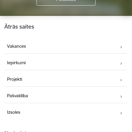
Kājene
Ātrās saites
Vakances
Iepirkumi
Projekti
Pašvaldība
Izsoles