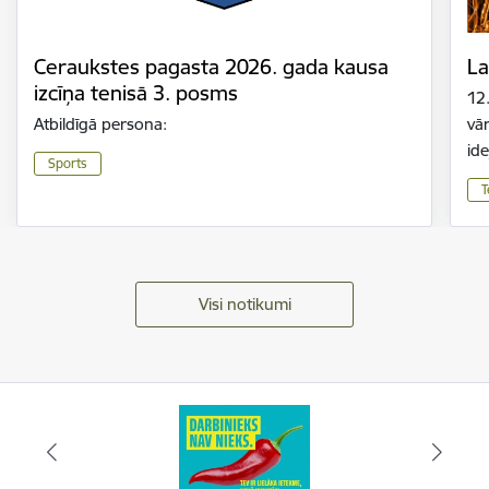
Ceraukstes pagasta 2026. gada kausa
La
izcīņa tenisā 3. posms
12
Atbildīgā persona:
vār
id
Sports
T
Visi notikumi