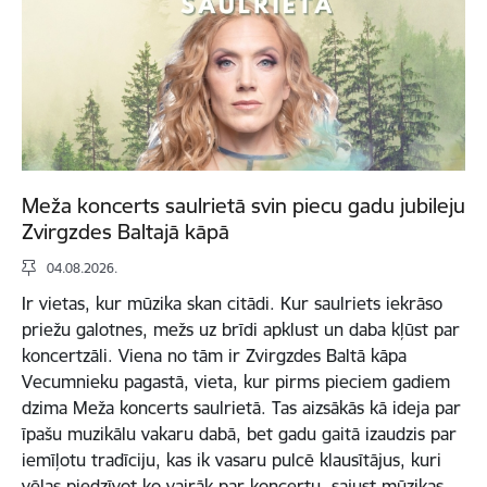
Meža koncerts saulrietā svin piecu gadu jubileju
Zvirgzdes Baltajā kāpā
04.08.2026.
Ir vietas, kur mūzika skan citādi. Kur saulriets iekrāso
priežu galotnes, mežs uz brīdi apklust un daba kļūst par
koncertzāli. Viena no tām ir Zvirgzdes Baltā kāpa
Vecumnieku pagastā, vieta, kur pirms pieciem gadiem
dzima Meža koncerts saulrietā. Tas aizsākās kā ideja par
īpašu muzikālu vakaru dabā, bet gadu gaitā izaudzis par
iemīļotu tradīciju, kas ik vasaru pulcē klausītājus, kuri
vēlas piedzīvot ko vairāk par koncertu, sajust mūzikas,