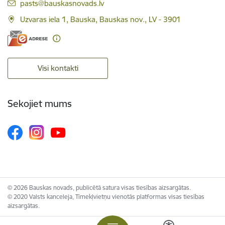
E-pasts:
pasts@bauskasnovads.lv
Uzvaras iela 1, Bauska, Bauskas nov., LV - 3901
Visi kontakti
Sekojiet mums
© 2026 Bauskas novads, publicētā satura visas tiesības aizsargātas.
© 2020 Valsts kanceleja, Tīmekļvietņu vienotās platformas visas tiesības
aizsargātas.