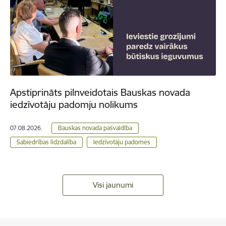
Apstiprināts pilnveidotais Bauskas novada
iedzīvotāju padomju nolikums
07.08.2026.
Bauskas novada pašvaldība
Sabiedrības līdzdalība
Iedzīvotāju padomes
Visi jaunumi