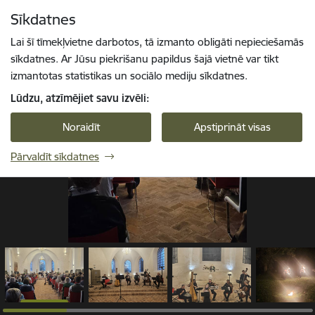
Pāriet uz lapas saturu
Sīkdatnes
1 / 18
Spied
lai meklētu
Enter
Lai šī tīmekļvietne darbotos, tā izmanto obligāti nepieciešamās
sīkdatnes. Ar Jūsu piekrišanu papildus šajā vietnē var tikt
izmantotas statistikas un sociālo mediju sīkdatnes.
Lūdzu, atzīmējiet savu izvēli:
Noraidīt
Apstiprināt visas
Pārvaldīt sīkdatnes