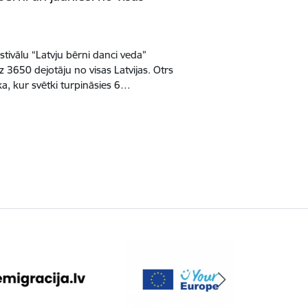
stivālu “Latvju bērni danci veda”
 3650 dejotāju no visas Latvijas. Otrs
ka, kur svētki turpināsies 6…