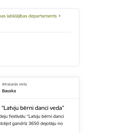
rības labklājības departaments
Atrašanās vieta
Bauska
s “Latvju bērni danci veda”
deju festivālu “Latvju bērni danci
cējot gandrīz 3650 dejotāju no