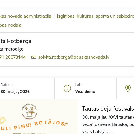
as novada administrācija
Izglītības, kultūras, sporta un sabied
tības nodaļa
ita Rotberga
kā metodiķe
71 28373144
E-pasts:
solvita.rotberga@bauskasnovads.lv
Datums
Laiks
30. maijs, 2026
Visu dienu
Tautas deju festivāl
30. maijā jau XXVI tautas 
veda” uzņems Bauska, pul
visas Latvijas. …