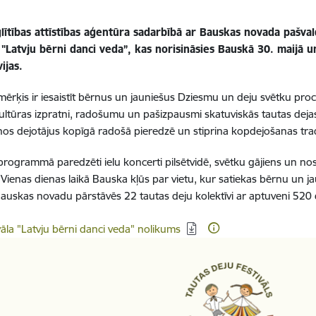
glītības attīstības aģentūra sadarbībā ar Bauskas novada pašva
 "Latvju bērni danci veda”, kas norisināsies Bauskā 30. maijā 
ijas.
mērķis ir iesaistīt bērnus un jauniešus Dziesmu un deju svētku proces
kultūras izpratni, radošumu un pašizpausmi skatuviskās tautas deja
nos dejotājus kopīgā radošā pieredzē un stiprina kopdejošanas tradīc
 programmā paredzēti ielu koncerti pilsētvidē, svētku gājiens un no
 Vienas dienas laikā Bauska kļūs par vietu, kur satiekas bērnu un jau
auskas novadu pārstāvēs 22 tautas deju kolektīvi ar aptuveni 520 
dēt:
vāla "Latvju bērni danci veda" nolikums