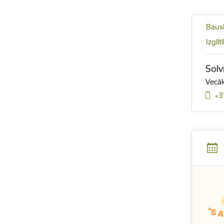
Bausk
Izglī
Solv
Vecā
+3