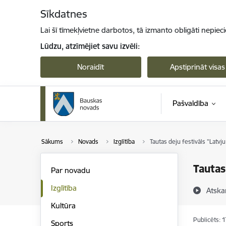
Pāriet uz lapas saturu
Sīkdatnes
Lai šī tīmekļvietne darbotos, tā izmanto obligāti nepiec
Lūdzu, atzīmējiet savu izvēli:
Noraidīt
Apstiprināt visas
Pašvaldība
Sākums
Novads
Izglītība
Tautas deju festivāls "Latvj
Tautas
Par novadu
Izglītība
Atska
Kultūra
Publicēts: 
Sports