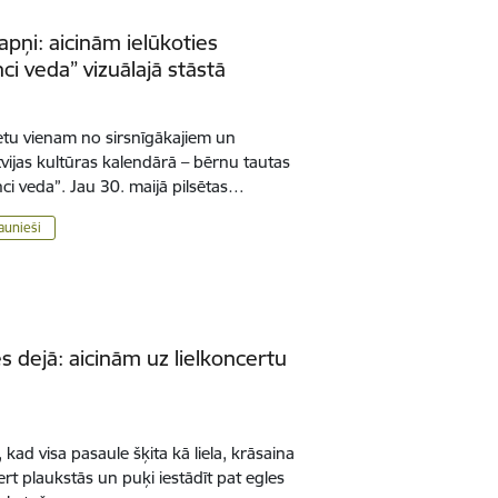
apņi: aicinām ielūkoties
nci veda” vizuālajā stāstā
etu vienam no sirsnīgākajiem un
ijas kultūras kalendārā – bērnu tautas
nci veda”. Jau 30. maijā pilsētas…
aunieši
 dejā: aicinām uz lielkoncertu
 kad visa pasaule šķita kā liela, krāsaina
ķert plaukstās un puķi iestādīt pat egles