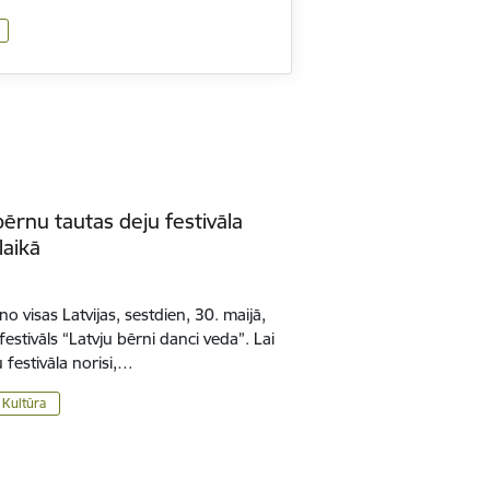
ērnu tautas deju festivāla
laikā
o visas Latvijas, sestdien, 30. maijā,
estivāls “Latvju bērni danci veda”. Lai
festivāla norisi,…
Kultūra