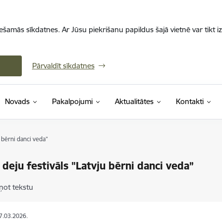
iešamās sīkdatnes. Ar Jūsu piekrišanu papildus šajā vietnē var tikt i
Pārvaldīt sīkdatnes
Novads
Pakalpojumi
Aktualitātes
Kontakti
u bērni danci veda”
 deju festivāls "Latvju bērni danci veda”
ņot tekstu
17.03.2026.