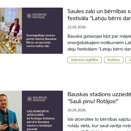
Saules zaķi un bērnības s
festivāla “Latvju bērni da
22.05.2026.
Bauska gatavojas kļūt par mājvi
enerģiskākajiem notikumiem Latv
deju festivālam “Latvju bērni da
Interešu izglītība
Kultūra
J
Bauskas stadions uzziedēs
“Sauli pinu! Rotājos!”
20.05.2026.
Vai atceraties to bērnības sajūtu,
rotaļu vieta, kur sauli varēja no