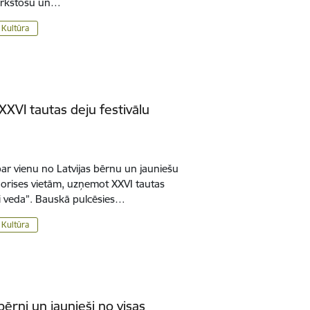
dzirkstošu un…
Kultūra
VI tautas deju festivālu
ar vienu no Latvijas bērnu un jauniešu
norises vietām, uzņemot XXVI tautas
ci veda”. Bauskā pulcēsies…
Kultūra
ērni un jaunieši no visas