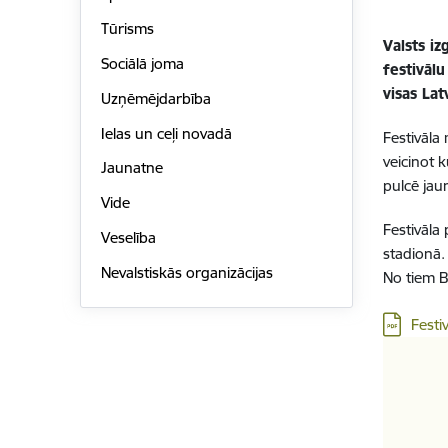
Tūrisms
Valsts iz
Sociālā joma
festivālu
visas Latv
Uzņēmējdarbība
Ielas un ceļi novadā
Festivāla 
veicinot 
Jaunatne
pulcē jau
Vide
Festivāla
Veselība
stadionā.
Nevalstiskās organizācijas
No tiem B
Lejupielā
Festi