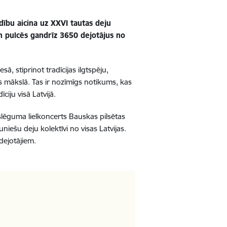
ldību aicina uz
XXVI tautas deju
un pulcēs gandrīz 3650 dejotājus no
ā, stiprinot tradīcijas ilgtspēju,
s mākslā. Tas ir nozīmīgs notikums, kas
iju visā Latvijā.
slēguma lielkoncerts Bauskas pilsētas
niešu deju kolektīvi no visas Latvijas.
dejotājiem.