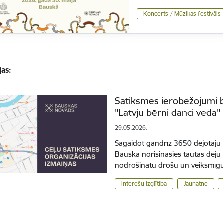
Koncerts / Mūzikas festivāls
jas:
Satiksmes ierobežojumi b
"Latvju bērni danci veda" 
29.05.2026.
Sagaidot gandrīz 3650 dejotāju n
Bauskā norisināsies tautas deju f
nodrošinātu drošu un veiksmīgu 
Interešu izglītība
Jaunatne