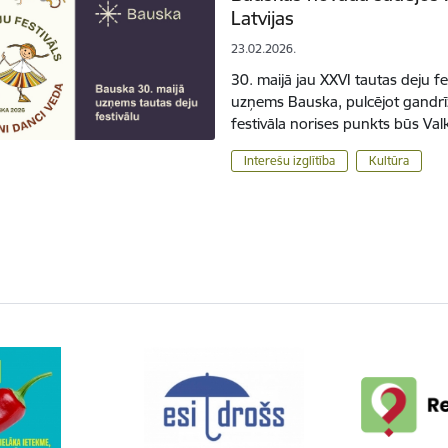
Latvijas
23.02.2026.
30. maijā jau XXVI tautas deju fe
uzņems Bauska, pulcējot gandrīz
festivāla norises punkts būs Val
Interešu izglītība
Kultūra