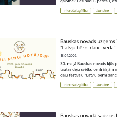
galotnē? Tieši šādu - patiesu, 
Interešu izglītība
Jaunatne
Bauskas novads uzņems XX
“Latvju bērni danci veda”
13.04.2026.
30. maijā Bauskas novads kļūs p
tautas deju svētku centrālajām 
deju festivālu “Latvju bērni dan
Interešu izglītība
Jaunatne
Bauskas novadā sadejos b