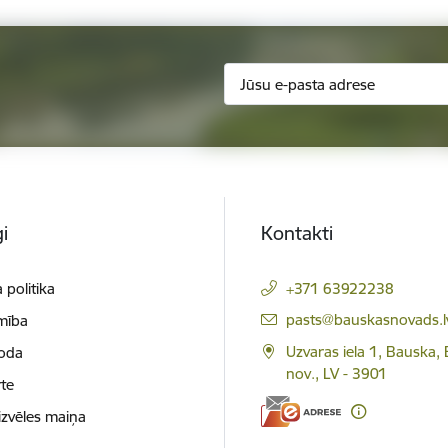
i
Kontakti
 politika
+371 63922238
E-pasts:
pasts@bauskasnovads.l
mība
Uzvaras iela 1, Bauska,
loda
nov., LV - 3901
te
izvēles maiņa