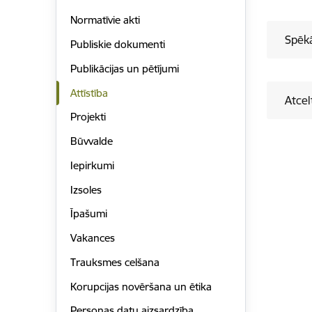
Normatīvie akti
Spēkā
Publiskie dokumenti
Publikācijas un pētījumi
Attīstība
Atcel
Projekti
Būvvalde
Iepirkumi
Izsoles
Īpašumi
Vakances
Trauksmes celšana
Korupcijas novēršana un ētika
Personas datu aizsardzība