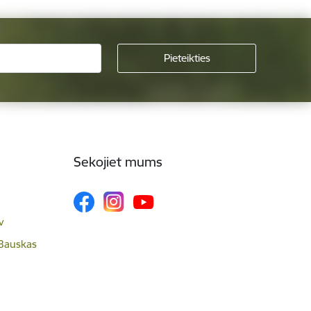
Sekojiet mums
v
 Bauskas