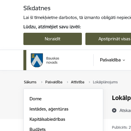
Pāriet uz lapas saturu
Sīkdatnes
Lai šī tīmekļvietne darbotos, tā izmanto obligāti nepiec
Lūdzu, atzīmējiet savu izvēli:
Noraidīt
Apstiprināt visas
Pašvaldība
Sākums
Pašvaldība
Attīstība
Lokālplānojums
Lokāl
Dome
Iestādes, aģentūras
Atska
Kapitālsabiedrības
Publicēts: 
Budžets