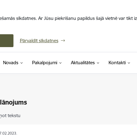
iešamās sīkdatnes. Ar Jūsu piekrišanu papildus šajā vietnē var tikt i
Pārvaldīt sīkdatnes
Novads
Pakalpojumi
Aktualitātes
Kontakti
plānojums
ņot tekstu
27.02.2023.