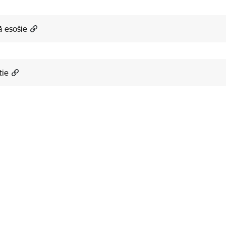
 esošie
tie