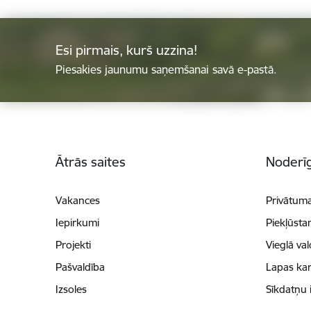
Esi pirmais, kurš uzzina!
Piesakies jaunumu saņemšanai savā e-pastā.
Kājene
Ātrās saites
Noderīg
Vakances
Privātuma
Iepirkumi
Piekļūsta
Projekti
Vieglā va
Pašvaldība
Lapas kar
Izsoles
Sīkdatņu 