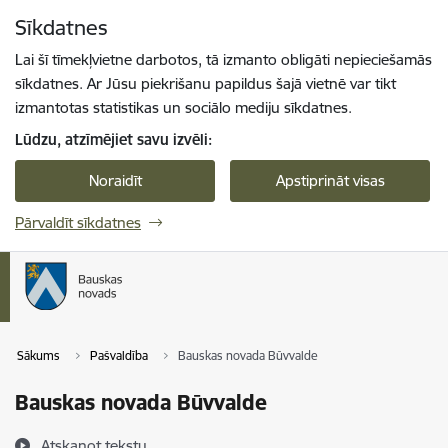
Pāriet uz lapas saturu
Sīkdatnes
Spied
lai meklētu
Enter
Lai šī tīmekļvietne darbotos, tā izmanto obligāti nepieciešamās
sīkdatnes. Ar Jūsu piekrišanu papildus šajā vietnē var tikt
izmantotas statistikas un sociālo mediju sīkdatnes.
Lūdzu, atzīmējiet savu izvēli:
Noraidīt
Apstiprināt visas
Pārvaldīt sīkdatnes
Sākums
Pašvaldība
Bauskas novada Būvvalde
Bauskas novada Būvvalde
Atskaņot tekstu