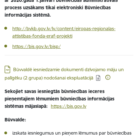
ar 2020.gada 1.janvāri būvniecības administratīvais
process uzsākams tikai elektroniski Būvniecības
informācijas sistēmā.
http://bvkb.gov.lv/lv/content/eiropas-regionalas-
attistibas-fonda-eraf-projekti
https://bis.gov.lv/bisp/
Lejupielādēt:
Būvvaldē iesniedzamie dokumenti dzīvojamo māju un
palīgēku (2.grupa) nodošanai ekspluatācijā
Sekojiet savas iesniegtās būvniecības ieceres
pieņemtajiem lēmumiem būvniecības informācijas
sistēmas mājaslapā:
https://bis.gov.lv
Būvvalde:
izskata iesniegumus un pieņem lēmumus par būvniecības