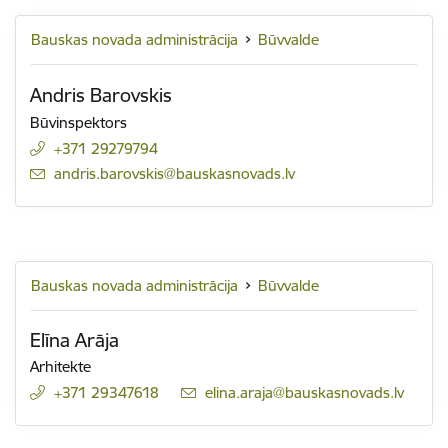
Bauskas novada administrācija
Būvvalde
Andris Barovskis
Būvinspektors
+371 29279794
E-pasts:
andris.barovskis@bauskasnovads.lv
Bauskas novada administrācija
Būvvalde
Elīna Arāja
Arhitekte
+371 29347618
E-pasts:
elina.araja@bauskasnovads.lv