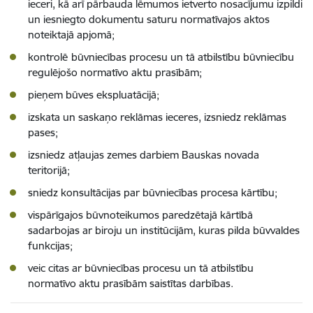
ieceri, kā arī pārbauda lēmumos ietverto nosacījumu izpildi
un iesniegto dokumentu saturu normatīvajos aktos
noteiktajā apjomā;
kontrolē
būvniecības procesu un tā atbilstību būvniecību
regulējošo normatīvo aktu prasībām;
pieņem būves ekspluatācijā;
izskata un saskaņo reklāmas ieceres, izsniedz reklāmas
pases;
izsniedz
atļaujas zemes darbiem Bauskas novada
teritorijā;
sniedz konsultācijas par būvniecības procesa kārtību;
vispārīgajos būvnoteikumos paredzētajā kārtībā
sadarbojas ar biroju un institūcijām, kuras pilda būvvaldes
funkcijas;
veic citas ar būvniecības procesu un tā atbilstību
normatīvo aktu prasībām saistītas darbības.