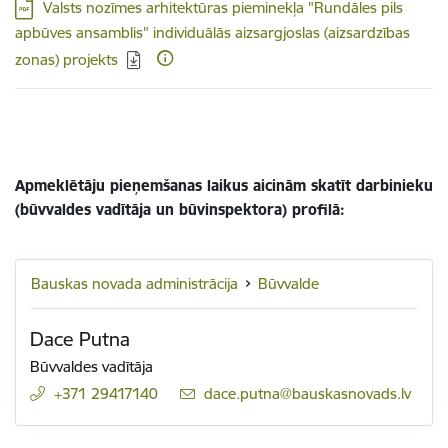
Lejupielādēt:
Valsts nozīmes arhitektūras pieminekļa "Rundāles pils
apbūves ansamblis" individuālās aizsargjoslas (aizsardzības
zonas) projekts
Apmeklētāju pieņemšanas laikus aicinām skatīt darbinieku
(būvvaldes vadītāja un būvinspektora) profilā:
Bauskas novada administrācija
Būvvalde
Dace Putna
Būvvaldes vadītāja
+371 29417140
E-pasts:
dace.putna@bauskasnovads.lv