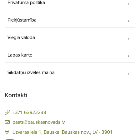
Privātuma politika
Piekļūstamība
Vieglā valoda
Lapas karte
Sīkdatņu izvēles maiņa
Kontakti
+371 63922238
E-pasts:
pasts@bauskasnovads.lv
Uzvaras iela 1, Bauska, Bauskas nov., LV - 3901