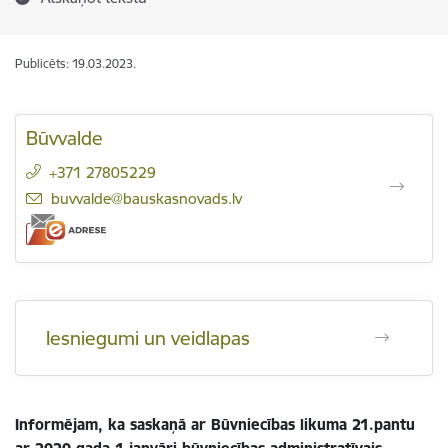
Publicēts: 19.03.2023.
Būvvalde
+371 27805229
E-pasts:
buvvalde@bauskasnovads.lv
Iesniegumi un veidlapas
Informējam, ka saskaņā ar Būvniecības likuma 21.pantu