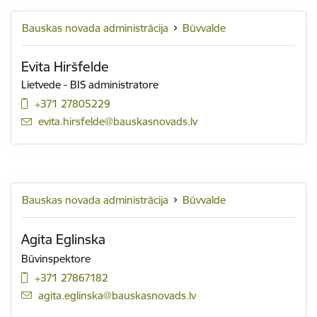
Bauskas novada administrācija
Būvvalde
Evita Hiršfelde
Lietvede - BIS administratore
+371 27805229
E-pasts:
evita.hirsfelde@bauskasnovads.lv
Bauskas novada administrācija
Būvvalde
Agita Eglinska
Būvinspektore
+371 27867182
E-pasts:
agita.eglinska@bauskasnovads.lv