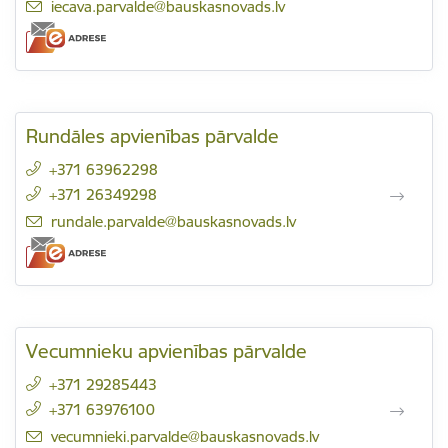
E-pasts:
iecava.parvalde@bauskasnovads.lv
Rundāles apvienības pārvalde
+371 63962298
+371 26349298
E-pasts:
rundale.parvalde@bauskasnovads.lv
Vecumnieku apvienības pārvalde
+371 29285443
+371 63976100
E-pasts:
vecumnieki.parvalde@bauskasnovads.lv