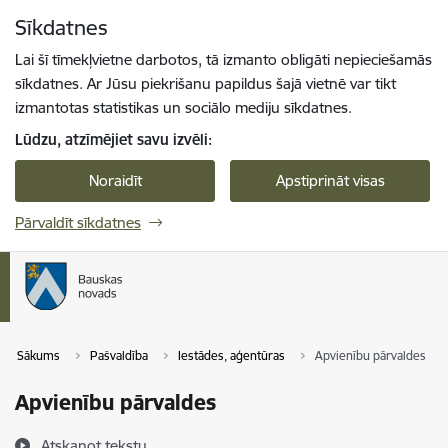
Pāriet uz lapas saturu
Sīkdatnes
Spied
lai meklētu
Enter
Lai šī tīmekļvietne darbotos, tā izmanto obligāti nepieciešamās
sīkdatnes. Ar Jūsu piekrišanu papildus šajā vietnē var tikt
izmantotas statistikas un sociālo mediju sīkdatnes.
Lūdzu, atzīmējiet savu izvēli:
Noraidīt
Apstiprināt visas
Pārvaldīt sīkdatnes
Sākums
Pašvaldība
Iestādes, aģentūras
Apvienību pārvaldes
Apvienību pārvaldes
Atskaņot tekstu