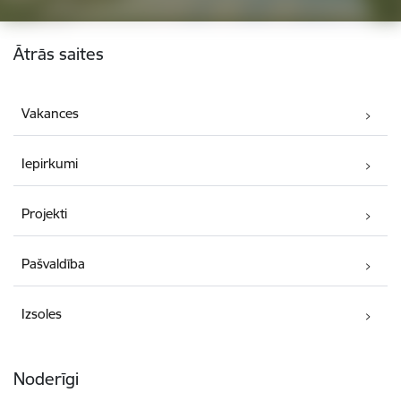
Kājene
Ātrās saites
Vakances
Iepirkumi
Projekti
Pašvaldība
Izsoles
Noderīgi