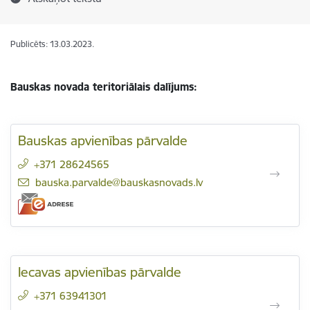
Publicēts: 13.03.2023.
Bauskas novada teritoriālais dalījums:
Bauskas apvienības pārvalde
+371 28624565
E-pasts:
bauska.parvalde@bauskasnovads.lv
Iecavas apvienības pārvalde
+371 63941301