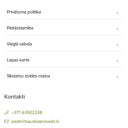
Privātuma politika
Piekļūstamība
Vieglā valoda
Lapas karte
Sīkdatņu izvēles maiņa
Kontakti
+371 63922238
E-pasts:
pasts@bauskasnovads.lv