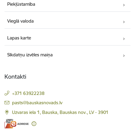
Piekļūstamība
Vieglā valoda
Lapas karte
Sīkdatņu izvēles maiņa
Kontakti
+371 63922238
E-pasts:
pasts@bauskasnovads.lv
Uzvaras iela 1, Bauska, Bauskas nov., LV - 3901