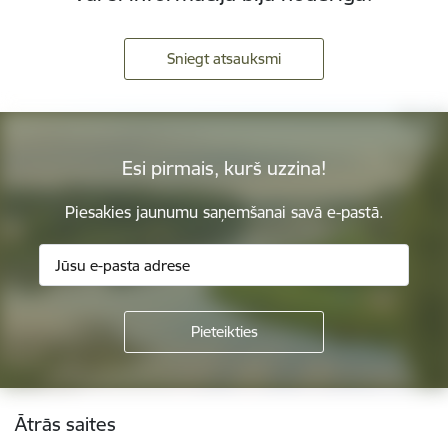
Sniegt atsauksmi
Esi pirmais, kurš uzzina!
Piesakies jaunumu saņemšanai savā e-pastā.
Kājene
Ātrās saites