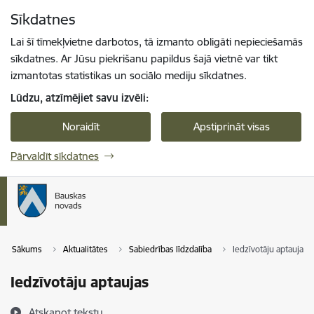
Pāriet uz lapas saturu
Sīkdatnes
Spied
lai meklētu
Enter
Lai šī tīmekļvietne darbotos, tā izmanto obligāti nepieciešamās
sīkdatnes. Ar Jūsu piekrišanu papildus šajā vietnē var tikt
izmantotas statistikas un sociālo mediju sīkdatnes.
Lūdzu, atzīmējiet savu izvēli:
Noraidīt
Apstiprināt visas
Pārvaldīt sīkdatnes
Sākums
Aktualitātes
Sabiedrības līdzdalība
Iedzīvotāju aptaujas
Iedzīvotāju aptaujas
Atskaņot tekstu