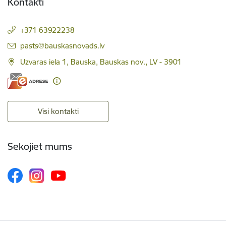
Kontakti
+371 63922238
E-pasts:
pasts@bauskasnovads.lv
Uzvaras iela 1, Bauska, Bauskas nov., LV - 3901
Visi kontakti
Sekojiet mums