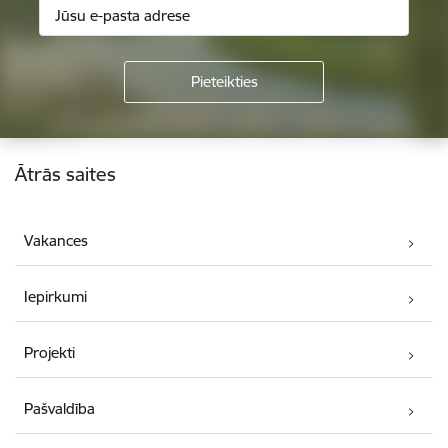
Kājene
Ātrās saites
Vakances
Iepirkumi
Projekti
Pašvaldība