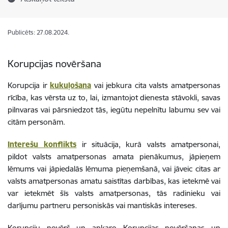
Publicēts: 27.08.2024.
Korupcijas novēršana
Korupcija ir
kukuļošana
vai jebkura cita valsts amatpersonas
rīcība, kas vērsta uz to, lai, izmantojot dienesta stāvokli, savas
pilnvaras vai pārsniedzot tās, iegūtu nepelnītu labumu sev vai
citām personām.
Interešu konflikts
ir situācija, kurā valsts amatpersonai,
pildot valsts amatpersonas amata pienākumus, jāpieņem
lēmums vai jāpiedalās lēmuma pieņemšanā, vai jāveic citas ar
valsts amatpersonas amatu saistītas darbības, kas ietekmē vai
var ietekmēt šīs valsts amatpersonas, tās radinieku vai
darījumu partneru personiskās vai mantiskās intereses.
Korupciju novērš un apkaro Korupcijas novēršanas un