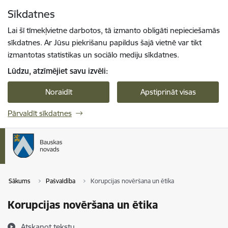
Pāriet uz lapas saturu
Sīkdatnes
Spied
lai meklētu
Enter
Lai šī tīmekļvietne darbotos, tā izmanto obligāti nepieciešamās
sīkdatnes. Ar Jūsu piekrišanu papildus šajā vietnē var tikt
izmantotas statistikas un sociālo mediju sīkdatnes.
Lūdzu, atzīmējiet savu izvēli:
Noraidīt
Apstiprināt visas
Pārvaldīt sīkdatnes
Sākums
Pašvaldība
Korupcijas novēršana un ētika
Korupcijas novēršana un ētika
Atskaņot tekstu