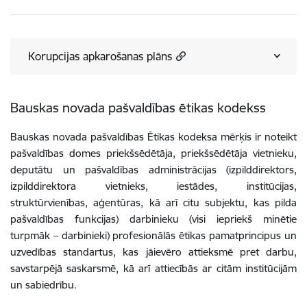
Korupcijas apkarošanas plāns
Bauskas novada pašvaldības ētikas kodekss
Bauskas novada pašvaldības Ētikas kodeksa mērķis ir noteikt
pašvaldības domes priekšsēdētāja, priekšsēdētāja vietnieku,
deputātu un pašvaldības administrācijas (izpilddirektors,
izpilddirektora vietnieks, iestādes, institūcijas,
struktūrvienības, aģentūras, kā arī citu subjektu, kas pilda
pašvaldības funkcijas) darbinieku (visi iepriekš minētie
turpmāk – darbinieki) profesionālās ētikas pamatprincipus un
uzvedības standartus, kas jāievēro attieksmē pret darbu,
savstarpējā saskarsmē, kā arī attiecībās ar citām institūcijām
un sabiedrību.