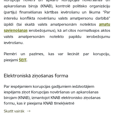
apkarošanas birojs (KNAB), kontrolē politisko organizāciju
(partiju) finansēšanas kārtības ievērošanu un likuma “Par
interešu konflikta novēršanu valsts amatpersonu darbībā”
izpildi (tai skaitā valsts amatpersonām noteiktos
amatu
savienošanas
ierobežojumus), kā arī citos normatīvajos aktos
valsts amatpersonām noteikto papildu ierobežojumu
ievērošanu.
Piemēri un pazīmes, kas var liecināt par korupciju,
pieejami
ŠEIT
.
Elektroniskā ziņošanas forma
Par iespējamiem korupcijas gadījumiem iedzīvotājiem
iespējams ziņot Korupcijas novēršanas un apkarošanas
birojam (KNAB), izmantojot KNAB elektronisko ziņošanas
formu, kas ir pieejama KNAB tīmekļvietnē
Skatīt vairāk