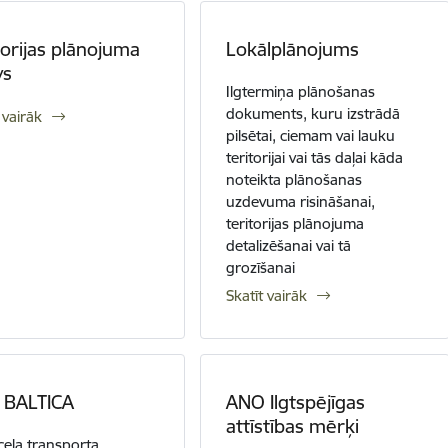
torijas plānojuma
Lokālplānojums
vs
Ilgtermiņa plānošanas
dokuments, kuru izstrādā
 vairāk
pilsētai, ciemam vai lauku
teritorijai vai tās daļai kāda
noteikta plānošanas
uzdevuma risināšanai,
teritorijas plānojuma
detalizēšanai vai tā
grozīšanai
Skatīt vairāk
 BALTICA
ANO Ilgtspējīgas
attīstības mērķi
ceļa transporta