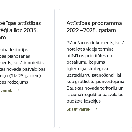
pējīgas attīstības
Attīstības programma
tēģija līdz 2035.
2022.–2028. gadam
am
Plānošanas dokuments, kurā
noteiktas vidēja termiņa
miņa teritorijas
attīstības prioritātes un
tības plānošanas
pasākumu kopums
ents, kurā ir noteikts
ilgtermiņa stratēģisko
as novada pašvaldības
uzstādījumu īstenošanai, lai
rmiņa (līdz 25 gadiem)
kopīgi attīstītu jaunveidojamā
tības redzējums
Bauskas novada teritoriju un
 vairāk
racionāli ieguldītu pašvaldību
budžeta līdzekļus
Skatīt vairāk