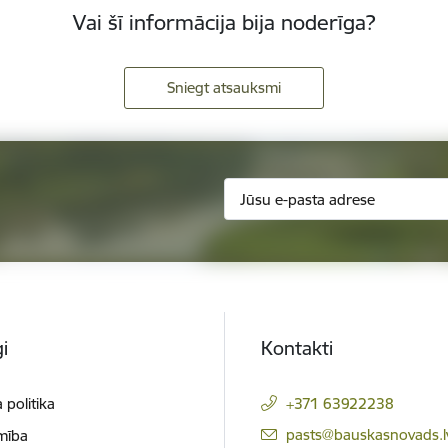
Vai šī informācija bija noderīga?
Sniegt atsauksmi
i
Kontakti
 politika
+371 63922238
E-pasts:
pasts@bauskasnovads.l
mība