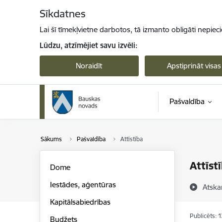
Pāriet uz lapas saturu
Sīkdatnes
Lai šī tīmekļvietne darbotos, tā izmanto obligāti nepiec
Lūdzu, atzīmējiet savu izvēli:
Noraidīt
Apstiprināt visas
Pašvaldība
Sākums
Pašvaldība
Attīstība
Attīst
Dome
Iestādes, aģentūras
Atska
Kapitālsabiedrības
Publicēts: 
Budžets