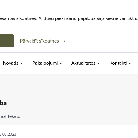
iešamās sīkdatnes. Ar Jūsu piekrišanu papildus šajā vietnē var tikt i
Pārvaldīt sīkdatnes
Novads
Pakalpojumi
Aktualitātes
Kontakti
ība
ņot tekstu
13.03.2023.