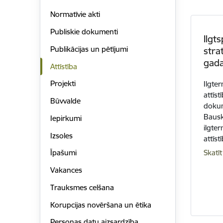
Normatīvie akti
Publiskie dokumenti
Ilgts
Publikācijas un pētījumi
stra
gad
Attīstība
Projekti
Ilgter
attīs
Būvvalde
dokum
Bausk
Iepirkumi
ilgte
Izsoles
attīs
Skatīt
Īpašumi
Vakances
Trauksmes celšana
Korupcijas novēršana un ētika
Personas datu aizsardzība