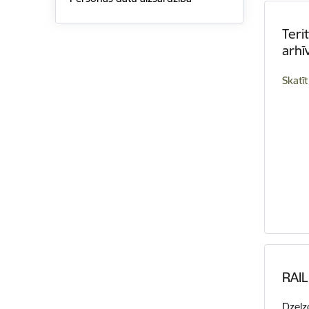
Teri
arhī
Skatīt
RAIL
Dzelz