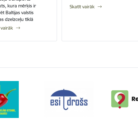
kts, kura mērķis ir
Skatīt vairāk
ēt Baltijas valstis
s dzelzceļu tīklā
 vairāk