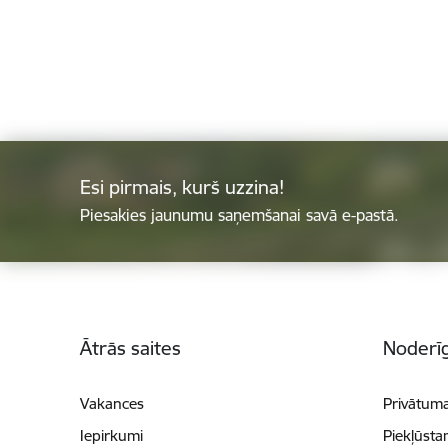
Esi pirmais, kurš uzzina!
Piesakies jaunumu saņemšanai savā e-pastā.
Kājene
Ātrās saites
Noderīg
Vakances
Privātuma
Iepirkumi
Piekļūsta