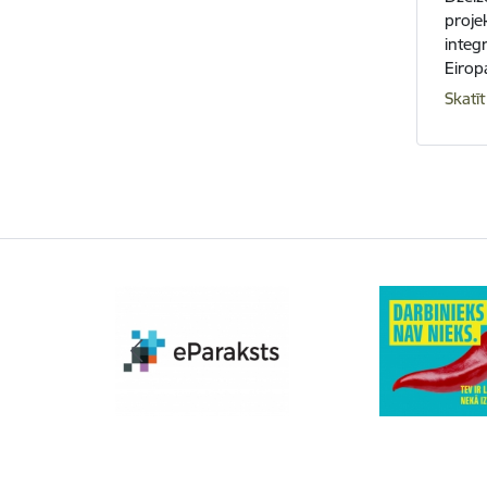
proje
integr
Eiropa
Skatīt