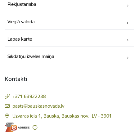
Piekļūstamība
Vieglā valoda
Lapas karte
Sīkdatņu izvēles maiņa
Kontakti
+371 63922238
E-pasts:
pasts@bauskasnovads.lv
Uzvaras iela 1, Bauska, Bauskas nov., LV - 3901