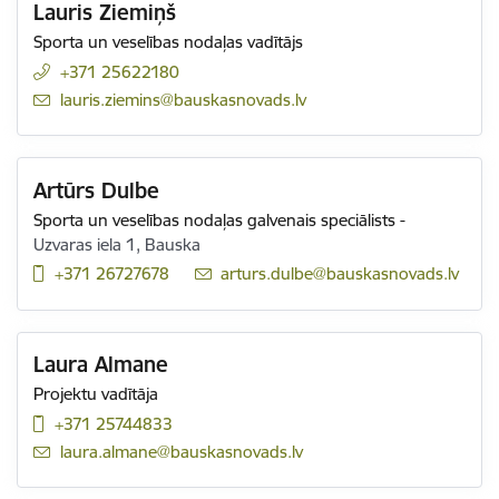
Lauris Ziemiņš
Sporta un veselības nodaļas vadītājs
+371 25622180
E-pasts:
lauris.ziemins@bauskasnovads.lv
Artūrs Dulbe
Sporta un veselības nodaļas galvenais speciālists
-
Uzvaras iela 1, Bauska
+371 26727678
E-pasts:
arturs.dulbe@bauskasnovads.lv
Laura Almane
Projektu vadītāja
+371 25744833
E-pasts:
laura.almane@bauskasnovads.lv