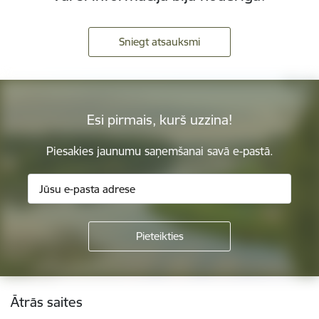
Sniegt atsauksmi
Esi pirmais, kurš uzzina!
Piesakies jaunumu saņemšanai savā e-pastā.
Kājene
Ātrās saites