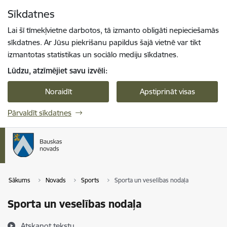
Pāriet uz lapas saturu
Sīkdatnes
Spied
lai meklētu
Enter
Lai šī tīmekļvietne darbotos, tā izmanto obligāti nepieciešamās
sīkdatnes. Ar Jūsu piekrišanu papildus šajā vietnē var tikt
izmantotas statistikas un sociālo mediju sīkdatnes.
Lūdzu, atzīmējiet savu izvēli:
Noraidīt
Apstiprināt visas
Pārvaldīt sīkdatnes
Sākums
Novads
Sports
Sporta un veselības nodaļa
Sporta un veselības nodaļa
Atskaņot tekstu