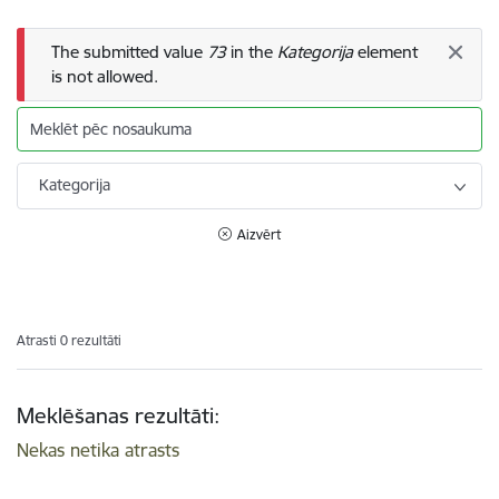
Kļūdas ziņojums
The submitted value
73
in the
Kategorija
element
is not allowed.
Meklēt pēc nosaukuma
Kategorija
Aizvērt
Atrasti 0 rezultāti
Meklēšanas rezultāti:
Nekas netika atrasts