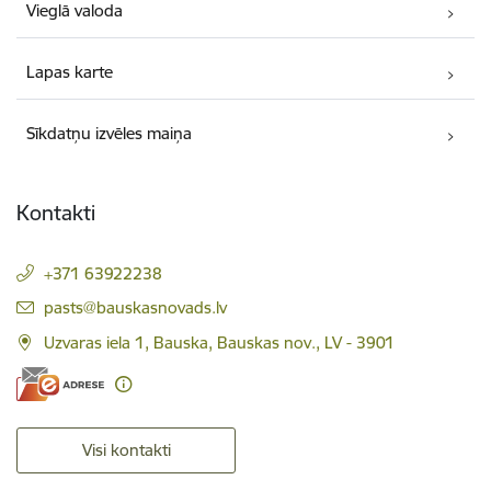
Vieglā valoda
Lapas karte
Sīkdatņu izvēles maiņa
Kontakti
+371 63922238
E-pasts:
pasts@bauskasnovads.lv
Uzvaras iela 1, Bauska, Bauskas nov., LV - 3901
Visi kontakti