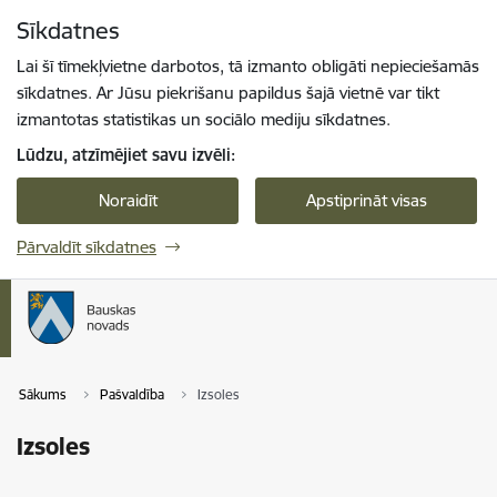
Pāriet uz lapas saturu
Sīkdatnes
Spied
lai meklētu
Enter
Lai šī tīmekļvietne darbotos, tā izmanto obligāti nepieciešamās
sīkdatnes. Ar Jūsu piekrišanu papildus šajā vietnē var tikt
izmantotas statistikas un sociālo mediju sīkdatnes.
Lūdzu, atzīmējiet savu izvēli:
Noraidīt
Apstiprināt visas
Pārvaldīt sīkdatnes
Sākums
Pašvaldība
Izsoles
Izsoles