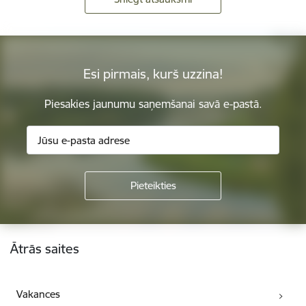
Esi pirmais, kurš uzzina!
Piesakies jaunumu saņemšanai savā e-pastā.
Kājene
Ātrās saites
Vakances