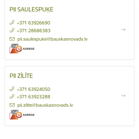
PII SAULESPUĶE
+371 63926690
+371 28686383
E-pasts:
pii.saulespuke@bauskasnovads.lv
PII ZĪLĪTE
+371 63924050
+371 63923288
E-pasts:
pii.zilite@bauskasnovads.lv