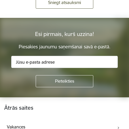
Sniegt atsauksmi
Esi pirmais, kurš uzzina!
Piesakies jaunumu saņemšanai savā e-pastā.
Kājene
Ātrās saites
Vakances