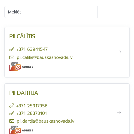
Meklēt
PII CĀLĪTIS
+371 63941547
E-pasts:
pii.calitis@bauskasnovads.lv
PII DARTIJA
+371 25917956
+371 28378101
E-pasts:
pii.dartija@bauskasnovads.lv