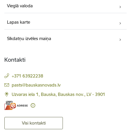
Vieglā valoda
Lapas karte
Sīkdatņu izvēles maiņa
Kontakti
+371 63922238
E-pasts:
pasts@bauskasnovads.lv
Uzvaras iela 1, Bauska, Bauskas nov., LV - 3901
Visi kontakti