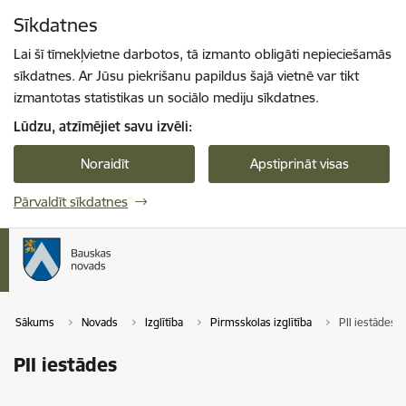
Pāriet uz lapas saturu
Sīkdatnes
Spied
lai meklētu
Enter
Lai šī tīmekļvietne darbotos, tā izmanto obligāti nepieciešamās
sīkdatnes. Ar Jūsu piekrišanu papildus šajā vietnē var tikt
izmantotas statistikas un sociālo mediju sīkdatnes.
Lūdzu, atzīmējiet savu izvēli:
Noraidīt
Apstiprināt visas
Pārvaldīt sīkdatnes
Sākums
Novads
Izglītība
Pirmsskolas izglītība
PII iestādes
PII iestādes