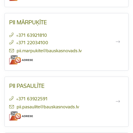
PII MĀRPUĶĪTE
+371 63921810
+371 22034100
E-pasts:
pii.marpukite@bauskasnovads.lv
PII PASAULĪTE
+371 63922591
E-pasts:
pii.pasaulite@bauskasnovads.lv