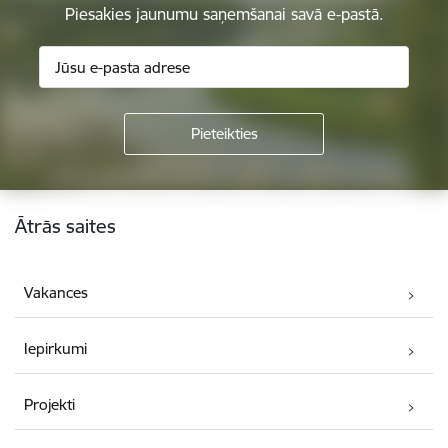
Piesakies jaunumu saņemšanai savā e-pastā.
Kājene
Ātrās saites
Vakances
Iepirkumi
Projekti