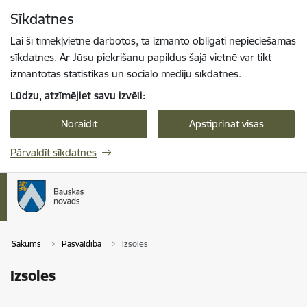
Pāriet uz lapas saturu
Sīkdatnes
Spied
lai meklētu
Enter
Lai šī tīmekļvietne darbotos, tā izmanto obligāti nepieciešamās
sīkdatnes. Ar Jūsu piekrišanu papildus šajā vietnē var tikt
izmantotas statistikas un sociālo mediju sīkdatnes.
Lūdzu, atzīmējiet savu izvēli:
Noraidīt
Apstiprināt visas
Pārvaldīt sīkdatnes
Sākums
Pašvaldība
Izsoles
Izsoles