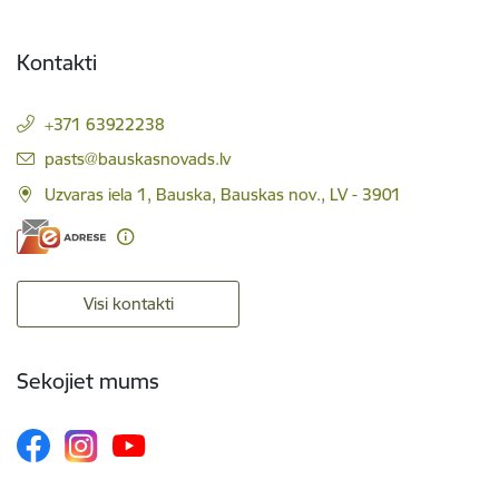
Kontakti
+371 63922238
E-pasts:
pasts@bauskasnovads.lv
Uzvaras iela 1, Bauska, Bauskas nov., LV - 3901
Visi kontakti
Sekojiet mums