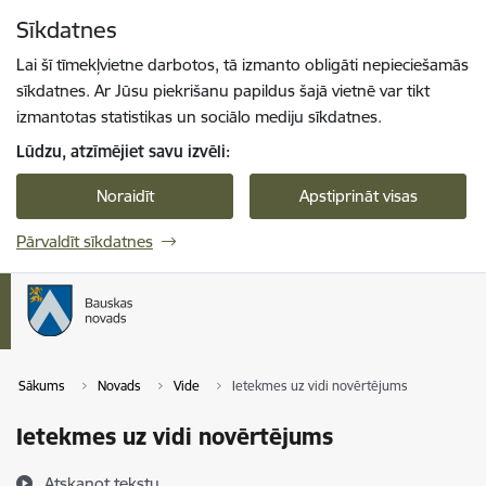
Pāriet uz lapas saturu
Sīkdatnes
Spied
lai meklētu
Enter
Lai šī tīmekļvietne darbotos, tā izmanto obligāti nepieciešamās
sīkdatnes. Ar Jūsu piekrišanu papildus šajā vietnē var tikt
izmantotas statistikas un sociālo mediju sīkdatnes.
Lūdzu, atzīmējiet savu izvēli:
Noraidīt
Apstiprināt visas
Pārvaldīt sīkdatnes
Sākums
Novads
Vide
Ietekmes uz vidi novērtējums
Ietekmes uz vidi novērtējums
Atskaņot tekstu