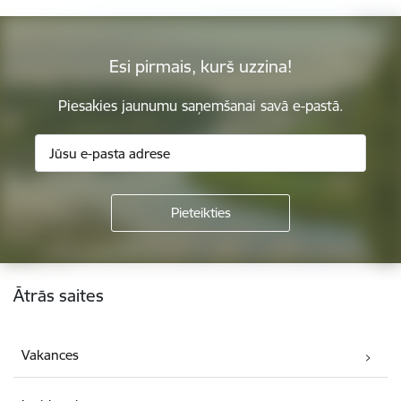
Esi pirmais, kurš uzzina!
Piesakies jaunumu saņemšanai savā e-pastā.
Kājene
Ātrās saites
Vakances