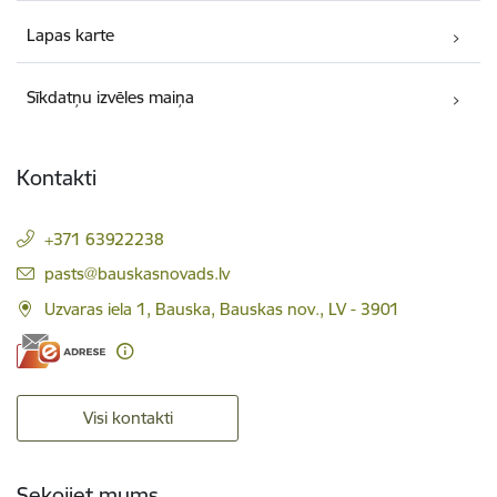
Lapas karte
Sīkdatņu izvēles maiņa
Kontakti
+371 63922238
E-pasts:
pasts@bauskasnovads.lv
Uzvaras iela 1, Bauska, Bauskas nov., LV - 3901
Visi kontakti
Sekojiet mums