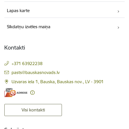
Lapas karte
Sīkdatņu izvēles maiņa
Kontakti
+371 63922238
E-pasts:
pasts@bauskasnovads.lv
Uzvaras iela 1, Bauska, Bauskas nov., LV - 3901
Visi kontakti