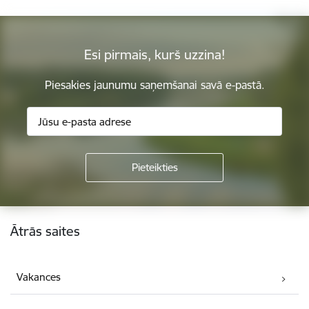
Esi pirmais, kurš uzzina!
Piesakies jaunumu saņemšanai savā e-pastā.
Kājene
Ātrās saites
Vakances