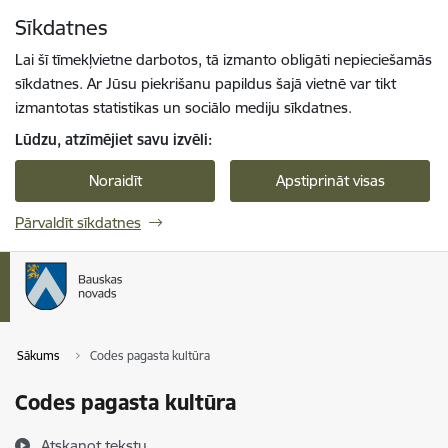
Pāriet uz lapas saturu
Sīkdatnes
Spied
lai meklētu
Enter
Lai šī tīmekļvietne darbotos, tā izmanto obligāti nepieciešamās
sīkdatnes. Ar Jūsu piekrišanu papildus šajā vietnē var tikt
izmantotas statistikas un sociālo mediju sīkdatnes.
Lūdzu, atzīmējiet savu izvēli:
Noraidīt
Apstiprināt visas
Pārvaldīt sīkdatnes
Sākums
Codes pagasta kultūra
Codes pagasta kultūra
Atskaņot tekstu