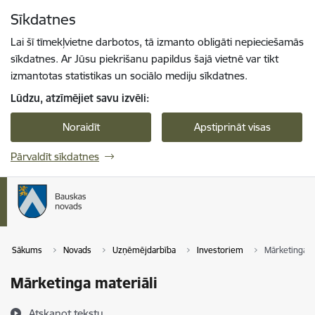
Pāriet uz lapas saturu
Sīkdatnes
Spied
lai meklētu
Enter
Lai šī tīmekļvietne darbotos, tā izmanto obligāti nepieciešamās
sīkdatnes. Ar Jūsu piekrišanu papildus šajā vietnē var tikt
izmantotas statistikas un sociālo mediju sīkdatnes.
Lūdzu, atzīmējiet savu izvēli:
Noraidīt
Apstiprināt visas
Pārvaldīt sīkdatnes
Sākums
Novads
Uzņēmējdarbība
Investoriem
Mārketinga m
Mārketinga materiāli
Atskaņot tekstu