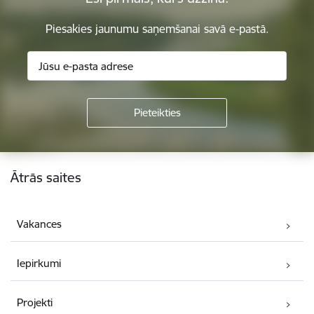
Piesakies jaunumu saņemšanai savā e-pastā.
Kājene
Ātrās saites
Vakances
Iepirkumi
Projekti