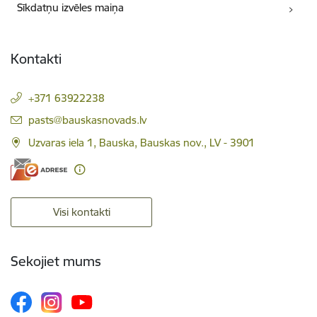
Sīkdatņu izvēles maiņa
Kontakti
+371 63922238
E-pasts:
pasts@bauskasnovads.lv
Uzvaras iela 1, Bauska, Bauskas nov., LV - 3901
Visi kontakti
Sekojiet mums