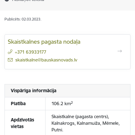
Publicēts: 02.03.2023.
Skaistkalnes pagasta nodaļa
+371 63933177
E-pasts:
skaistkalne@bauskasnovads.lv
Vispārīga informācija
2
Platība
106.2 km
Skaistkalne (pagasta centrs),
Apdzīvotās
Kalnakrogs, Kalnamuiža, Mēmele,
vietas
Putni.