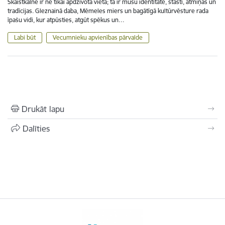
Skaistkalne ir ne tikai apdzīvota vieta; tā ir mūsu identitāte, stāsti, atmiņas un
tradīcijas. Gleznainā daba, Mēmeles miers un bagātīgā kultūrvēsture rada
īpašu vidi, kur atpūsties, atgūt spēkus un…
Labi būt
Vecumnieku apvienības pārvalde
Drukāt lapu
Dalīties