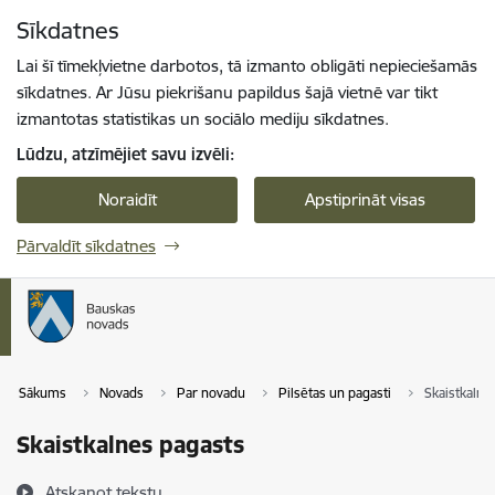
Pāriet uz lapas saturu
Sīkdatnes
Spied
lai meklētu
Enter
Lai šī tīmekļvietne darbotos, tā izmanto obligāti nepieciešamās
sīkdatnes. Ar Jūsu piekrišanu papildus šajā vietnē var tikt
izmantotas statistikas un sociālo mediju sīkdatnes.
Lūdzu, atzīmējiet savu izvēli:
Noraidīt
Apstiprināt visas
Pārvaldīt sīkdatnes
Sākums
Novads
Par novadu
Pilsētas un pagasti
Skaistkalne
Skaistkalnes pagasts
Atskaņot tekstu