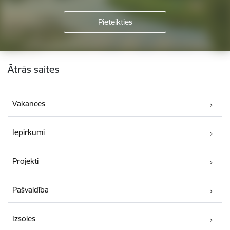
Kājene
Ātrās saites
Vakances
Iepirkumi
Projekti
Pašvaldība
Izsoles