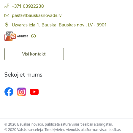
+371 63922238
E-pasts:
pasts@bauskasnovads.lv
Uzvaras iela 1, Bauska, Bauskas nov., LV - 3901
Visi kontakti
Sekojiet mums
© 2026 Bauskas novads, publicētā satura visas tiesības aizsargātas.
© 2020 Valsts kanceleja, Tīmekļvietņu vienotās platformas visas tiesības