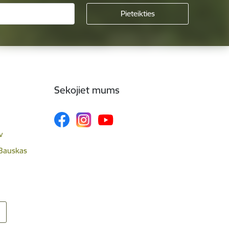
Sekojiet mums
v
 Bauskas