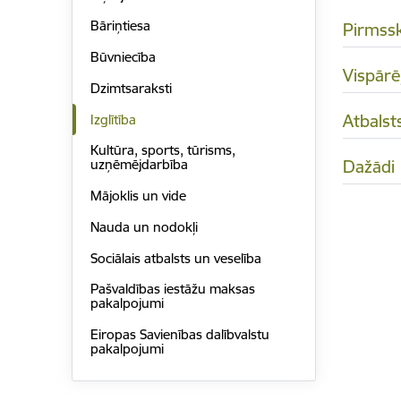
Bāriņtiesa
Pirmssk
Būvniecība
Vispārēj
Dzimtsaraksti
Atbalsts
Izglītība
Kultūra, sports, tūrisms,
Dažādi
uzņēmējdarbība
Mājoklis un vide
Nauda un nodokļi
Sociālais atbalsts un veselība
Pašvaldības iestāžu maksas
pakalpojumi
Eiropas Savienības dalībvalstu
pakalpojumi