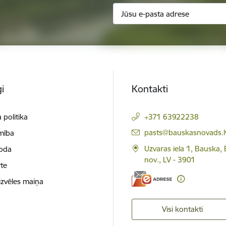
i
Kontakti
 politika
+371 63922238
E-pasts:
pasts@bauskasnovads.l
mība
Uzvaras iela 1, Bauska,
loda
nov., LV - 3901
te
izvēles maiņa
Visi kontakti