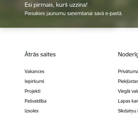
Esi pirmais, kurš uzzina!
Piesakies jaunumu saņemšanai savā e-pastā.
Kājene
Ātrās saites
Noderīg
Vakances
Privātuma
Iepirkumi
Piekļūsta
Projekti
Vieglā va
Pašvaldība
Lapas kar
Izsoles
Sīkdatņu 