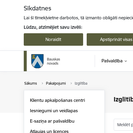
Pāriet uz lapas saturu
Sīkdatnes
Lai šī tīmekļvietne darbotos, tā izmanto obligāti nepiec
Lūdzu, atzīmējiet savu izvēli:
Noraidīt
Apstiprināt visas
Pašvaldība
Sākums
Pakalpojumi
Izglītība
Izglītī
Klientu apkalpošanas centri
Iesniegumi un veidlapas
E-saziņa ar pašvaldību
Meklēt 
Atļaujas un licences