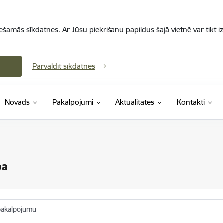
iešamās sīkdatnes. Ar Jūsu piekrišanu papildus šajā vietnē var tikt i
Pārvaldīt sīkdatnes
Novads
Pakalpojumi
Aktualitātes
Kontakti
ba
pakalpojumu