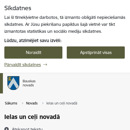
Pāriet uz lapas saturu
Sīkdatnes
Spied
lai meklētu
Enter
Lai šī tīmekļvietne darbotos, tā izmanto obligāti nepieciešamās
sīkdatnes. Ar Jūsu piekrišanu papildus šajā vietnē var tikt
izmantotas statistikas un sociālo mediju sīkdatnes.
Lūdzu, atzīmējiet savu izvēli:
Noraidīt
Apstiprināt visas
Pārvaldīt sīkdatnes
Sākums
Novads
Ielas un ceļi novadā
Ielas un ceļi novadā
Atskaņot tekstu