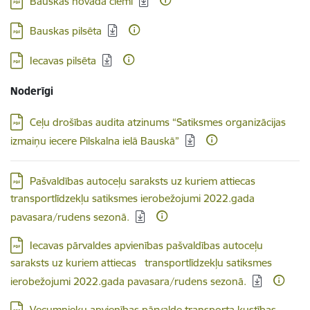
Bauskas novada ciemi
Lejupielādēt:
Bauskas pilsēta
Lejupielādēt:
Iecavas pilsēta
Noderīgi
Lejupielādēt:
Ceļu drošības audita atzinums “Satiksmes organizācijas
izmaiņu iecere Pilskalna ielā Bauskā”
Lejupielādēt:
Pašvaldības autoceļu saraksts uz kuriem attiecas
transportlīdzekļu satiksmes ierobežojumi 2022.gada
pavasara/rudens sezonā.
Lejupielādēt:
Iecavas pārvaldes apvienības pašvaldības autoceļu
saraksts uz kuriem attiecas transportlīdzekļu satiksmes
ierobežojumi 2022.gada pavasara/rudens sezonā.
Lejupielādēt:
Vecumnieku apvienības pārvalde transporta kustības