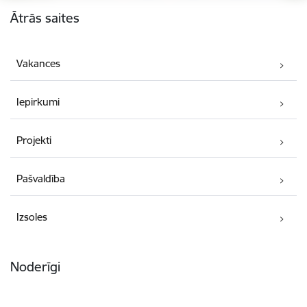
Kājene
Ātrās saites
Vakances
Iepirkumi
Projekti
Pašvaldība
Izsoles
Noderīgi