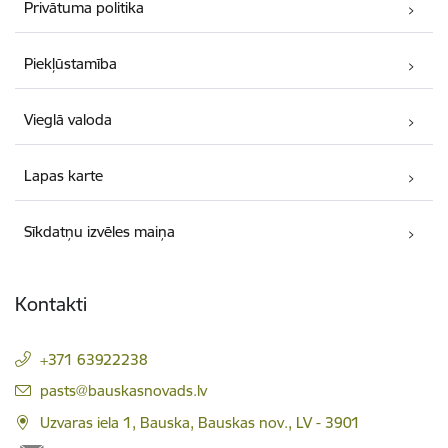
Privātuma politika
Piekļūstamība
Vieglā valoda
Lapas karte
Sīkdatņu izvēles maiņa
Kontakti
+371 63922238
E-pasts:
pasts@bauskasnovads.lv
Uzvaras iela 1, Bauska, Bauskas nov., LV - 3901