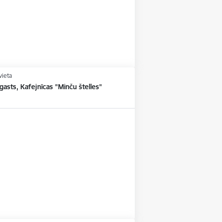
vieta
asts, Kafejnīcas "Minču štelles"