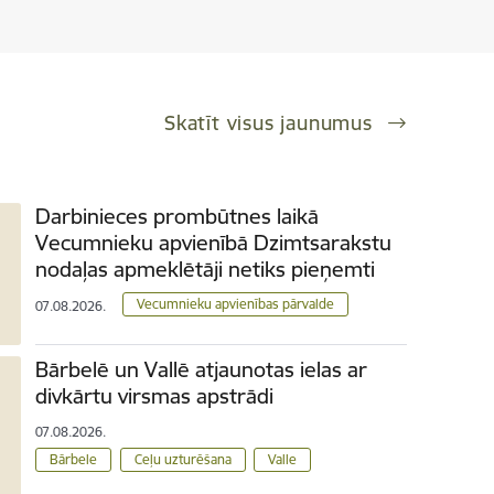
Skatīt visus jaunumus
Darbinieces prombūtnes laikā
Vecumnieku apvienībā Dzimtsarakstu
nodaļas apmeklētāji netiks pieņemti
Vecumnieku apvienības pārvalde
07.08.2026.
Bārbelē un Vallē atjaunotas ielas ar
divkārtu virsmas apstrādi
07.08.2026.
Bārbele
Ceļu uzturēšana
Valle