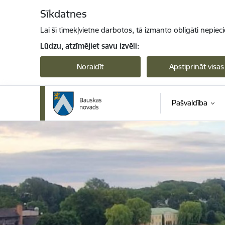
Pāriet uz lapas saturu
Sīkdatnes
Lai šī tīmekļvietne darbotos, tā izmanto obligāti nepiec
Lūdzu, atzīmējiet savu izvēli:
Noraidīt
Apstiprināt visas
Pašvaldība
Bauskas novads