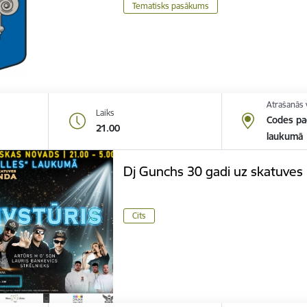
Tematisks pasākums
Atrašanās 
Laiks
Codes pag
21.00
laukumā
Dj Gunchs 30 gadi uz skatuves
Cits