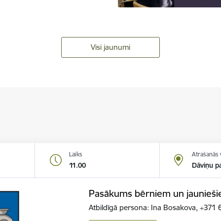
Visi jaunumi
Laiks
Atrašanās 
11.00
Dāviņu pa
Pasākums bērniem un jauniešie
Atbildīgā persona: Ina Bosakova, +37