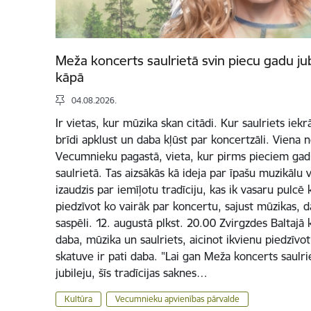
Meža koncerts saulrietā svin piecu gadu jub
kāpā
04.08.2026.
Ir vietas, kur mūzika skan citādi. Kur saulriets iek
brīdi apklust un daba kļūst par koncertzāli. Viena 
Vecumnieku pagastā, vieta, kur pirms pieciem ga
saulrietā. Tas aizsākās kā ideja par īpašu muzikālu
izaudzis par iemīļotu tradīciju, kas ik vasaru pulcē k
piedzīvot ko vairāk par koncertu, sajust mūzikas, d
saspēli. 12. augustā plkst. 20.00 Zvirgzdes Baltajā k
daba, mūzika un saulriets, aicinot ikvienu piedzīvo
skatuve ir pati daba. "Lai gan Meža koncerts saulr
jubileju, šīs tradīcijas saknes…
Kultūra
Vecumnieku apvienības pārvalde