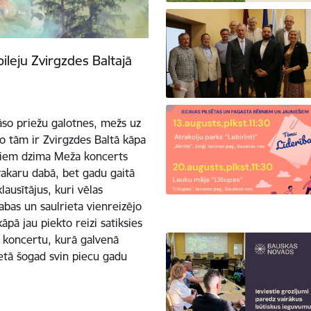
ileju Zvirgzdes Baltajā
rāso priežu galotnes, mežs uz
no tām ir Zvirgzdes Baltā kāpa
diem dzima Meža koncerts
 vakaru dabā, bet gadu gaitā
lausītājus, kuri vēlas
abas un saulrieta vienreizējo
āpā jau piekto reizi satiksies
t koncertu, kurā galvenā
ietā šogad svin piecu gadu