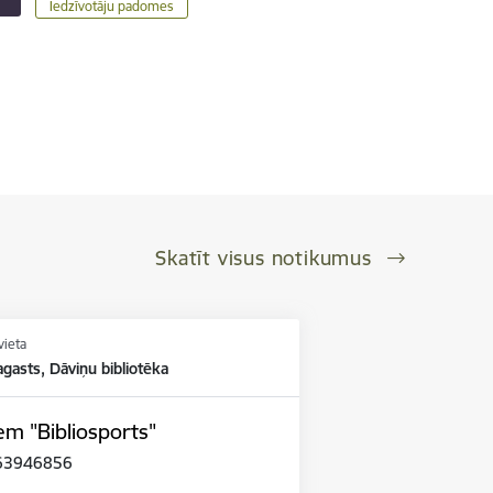
Iedzīvotāju padomes
Skatīt visus notikumus
vieta
gasts, Dāviņu bibliotēka
m "Bibliosports"
1 63946856