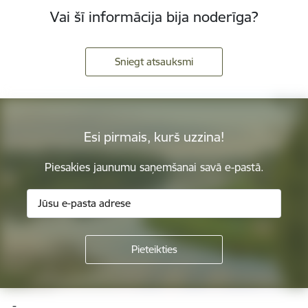
Vai šī informācija bija noderīga?
Sniegt atsauksmi
Esi pirmais, kurš uzzina!
Piesakies jaunumu saņemšanai savā e-pastā.
Kājene