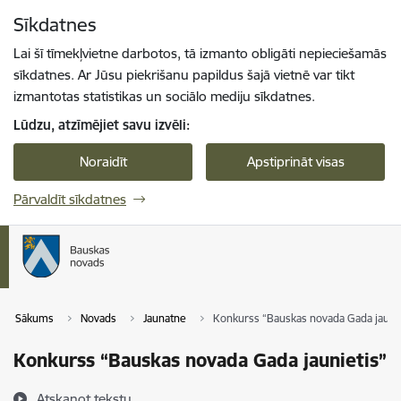
Pāriet uz lapas saturu
Sīkdatnes
Spied
lai meklētu
Enter
Lai šī tīmekļvietne darbotos, tā izmanto obligāti nepieciešamās
sīkdatnes. Ar Jūsu piekrišanu papildus šajā vietnē var tikt
izmantotas statistikas un sociālo mediju sīkdatnes.
Lūdzu, atzīmējiet savu izvēli:
Noraidīt
Apstiprināt visas
Pārvaldīt sīkdatnes
Sākums
Novads
Jaunatne
Konkurss “Bauskas novada Gada jaunie
Konkurss “Bauskas novada Gada jaunietis”
Atskaņot tekstu