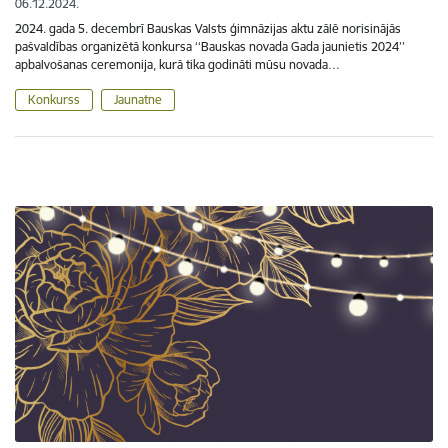
06.12.2024.
2024. gada 5. decembrī Bauskas Valsts ģimnāzijas aktu zālē norisinājās
pašvaldības organizētā konkursa ‘‘Bauskas novada Gada jaunietis 2024’’
apbalvošanas ceremonija, kurā tika godināti mūsu novada…
Konkurss
Jaunatne