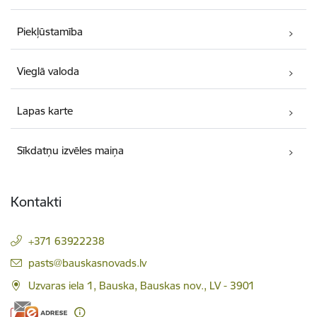
Piekļūstamība
Vieglā valoda
Lapas karte
Sīkdatņu izvēles maiņa
Kontakti
+371 63922238
E-pasts:
pasts@bauskasnovads.lv
Uzvaras iela 1, Bauska, Bauskas nov., LV - 3901