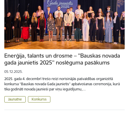
Enerģija, talants un drosme – ''Bauskas novada
gada jaunietis 2025'' noslēguma pasākums
05.12.2025.
2025. gada 4. decembrī trešo reizi norisinājās pašvaldības organizētā
konkursa “Bauskas novada Gada jaunietis” apbalvošanas ceremonija, kurā
tika godināti novada jaunieši par viņu ieguldījumu,…
Jaunatne
Konkurss