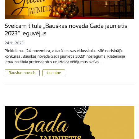
Sveicam titula „Bauskas novada Gada jaunietis
2023” ieguvējus
24.11.2023.
Piektdienas, 24. novembra, vakarā Iecavas vidusskolas zālē norisinājās
konkursa „Bauskas novada Gada jaunietis 2023” noslēgums. Klātesošie
iepazina titula pretendentus un izteica vēlējumus aktīvo…
Bauskas novads
Jaunatne