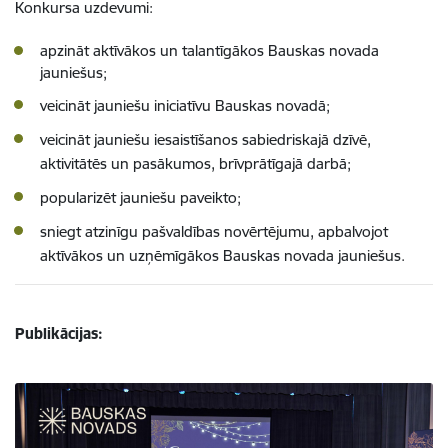
Konkursa uzdevumi:
apzināt aktīvākos un talantīgākos Bauskas novada
jauniešus;
veicināt jauniešu iniciatīvu Bauskas novadā;
veicināt jauniešu iesaistīšanos sabiedriskajā dzīvē,
aktivitātēs un pasākumos, brīvprātīgajā darbā;
popularizēt jauniešu paveikto;
sniegt atzinīgu pašvaldības novērtējumu, apbalvojot
aktīvākos un uzņēmīgākos Bauskas novada jauniešus.
Publikācijas: