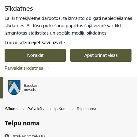
Pāriet uz lapas saturu
Sīkdatnes
Spied
lai meklētu
Enter
Lai šī tīmekļvietne darbotos, tā izmanto obligāti nepieciešamās
sīkdatnes. Ar Jūsu piekrišanu papildus šajā vietnē var tikt
izmantotas statistikas un sociālo mediju sīkdatnes.
Lūdzu, atzīmējiet savu izvēli:
Noraidīt
Apstiprināt visas
Pārvaldīt sīkdatnes
Sākums
Pašvaldība
Īpašumi
Telpu noma
Telpu noma
Atskaņot tekstu