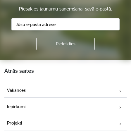
Piesakies jaunumu saņemšanai savā e-pastā.
Kājene
Ātrās saites
Vakances
Iepirkumi
Projekti