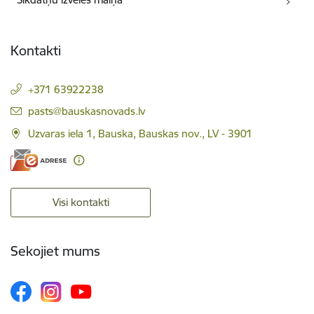
Kontakti
+371 63922238
E-pasts:
pasts@bauskasnovads.lv
Uzvaras iela 1, Bauska, Bauskas nov., LV - 3901
Visi kontakti
Sekojiet mums