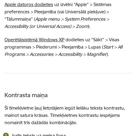
Apple datoros dodieties
uz izvēlni “Apple” > Sistēmas
preferences > Pieejamība (vai Universālā piekļuve) >
“Tālummaiņa” (
Apple menu > System Preferences >
Accessibility (or Universal Access) > Zoom
).
Operētājsistēmā Windows XP
dodieties uz “Sākt” > Visas
programmas > Piederumi > Pieejamība > Lupas (
Start > All
Programs > Accessories > Accessibility > Magnifier
).
Kontrasta maiņa
Šī tīmekļvietne ļauj lietotājiem iegūt lielāku teksta kontrastu,
mainot satura krāsas. Tīmekļvietnes kontrastu iespējams
nomainīt trīs dažādās kombinācijās:
balts teksts uz melna fona,