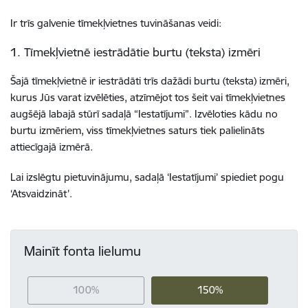
Ir trīs galvenie tīmekļvietnes tuvināšanas veidi:
1. Tīmekļvietnē iestrādātie burtu (teksta) izmēri
Šajā tīmekļvietnē ir iestrādāti trīs dažādi burtu (teksta) izmēri,
kurus Jūs varat izvēlēties, atzīmējot tos šeit vai tīmekļvietnes
augšējā labajā stūrī sadaļā “Iestatījumi”. Izvēloties kādu no
burtu izmēriem, viss tīmekļvietnes saturs tiek palielināts
attiecīgajā izmērā.
Lai izslēgtu pietuvinājumu, sadaļā ‘Iestatījumi’ spiediet pogu
‘Atsvaidzināt’.
Mainīt fonta lielumu
100%
150%