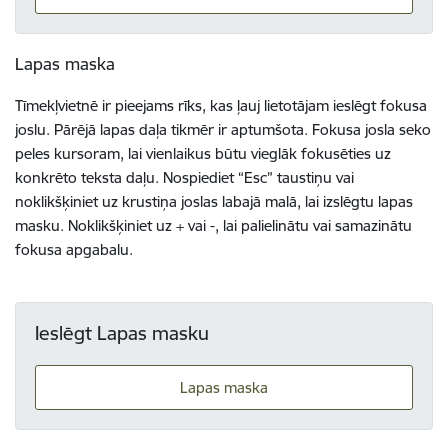
Lapas maska
Tīmekļvietnē ir pieejams rīks, kas ļauj lietotājam ieslēgt fokusa
joslu. Pārējā lapas daļa tikmēr ir aptumšota. Fokusa josla seko
peles kursoram, lai vienlaikus būtu vieglāk fokusēties uz
konkrēto teksta daļu. Nospiediet “Esc” taustiņu vai
noklikšķiniet uz krustiņa joslas labajā malā, lai izslēgtu lapas
masku. Noklikšķiniet uz + vai -, lai palielinātu vai samazinātu
fokusa apgabalu.
Ieslēgt Lapas masku
Lapas maska