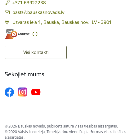
+371 63922238
E-pasts:
pasts@bauskasnovads.lv
Uzvaras iela 1, Bauska, Bauskas nov., LV - 3901
Visi kontakti
Sekojiet mums
© 2026 Bauskas novads, publicētā satura visas tiesības aizsargātas.
© 2020 Valsts kanceleja, Tīmekļvietņu vienotās platformas visas tiesības
aizsargātas.