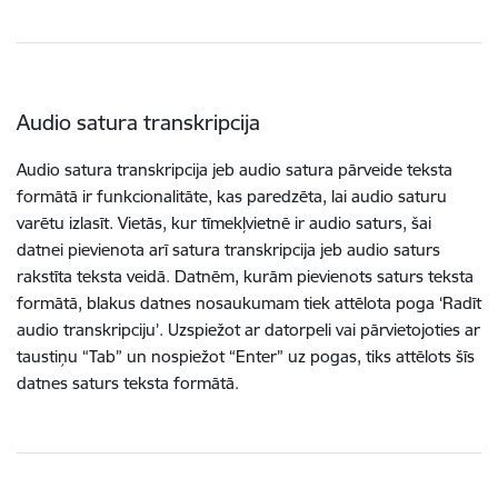
Audio satura transkripcija
Audio satura transkripcija jeb audio satura pārveide teksta
formātā ir funkcionalitāte, kas paredzēta, lai audio saturu
varētu izlasīt. Vietās, kur tīmekļvietnē ir audio saturs, šai
datnei pievienota arī satura transkripcija jeb audio saturs
rakstīta teksta veidā. Datnēm, kurām pievienots saturs teksta
formātā, blakus datnes nosaukumam tiek attēlota poga ‘Radīt
audio transkripciju’. Uzspiežot ar datorpeli vai pārvietojoties ar
taustiņu “Tab” un nospiežot “Enter” uz pogas, tiks attēlots šīs
datnes saturs teksta formātā.