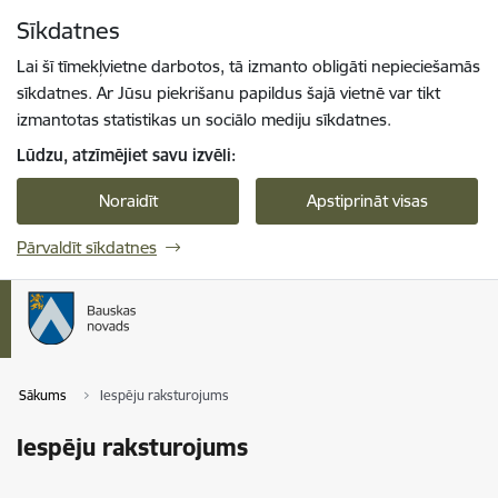
Pāriet uz lapas saturu
Sīkdatnes
Spied
lai meklētu
Enter
Lai šī tīmekļvietne darbotos, tā izmanto obligāti nepieciešamās
sīkdatnes. Ar Jūsu piekrišanu papildus šajā vietnē var tikt
izmantotas statistikas un sociālo mediju sīkdatnes.
Lūdzu, atzīmējiet savu izvēli:
Noraidīt
Apstiprināt visas
Pārvaldīt sīkdatnes
Sākums
Iespēju raksturojums
Iespēju raksturojums