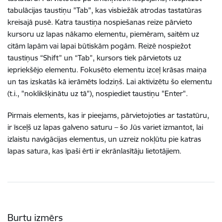
tabulācijas taustiņu "Tab", kas visbiežāk atrodas tastatūras
kreisajā pusē. Katra taustiņa nospiešanas reize pārvieto
kursoru uz lapas nākamo elementu, piemēram, saitēm uz
citām lapām vai lapai būtiskām pogām. Reizē nospiežot
taustiņus “Shift” un “Tab”, kursors tiek pārvietots uz
iepriekšējo elementu. Fokusēto elementu izceļ krāsas maiņa
un tas izskatās kā ierāmēts lodziņš. Lai aktivizētu šo elementu
(t.i., "noklikšķinātu uz tā"), nospiediet taustiņu "Enter".
Pirmais elements, kas ir pieejams, pārvietojoties ar tastatūru,
ir īsceļš uz lapas galveno saturu – šo Jūs variet izmantot, lai
izlaistu navigācijas elementus, un uzreiz nokļūtu pie katras
lapas satura, kas īpaši ērti ir ekrānlasītāju lietotājiem.
Burtu izmērs