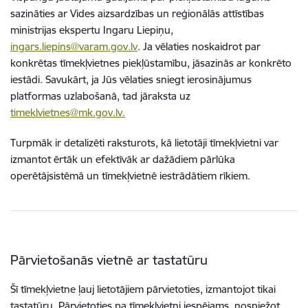
sazināties ar Vides aizsardzības un reģionālās attīstības
ministrijas ekspertu Ingaru Liepiņu,
ingars.liepins@varam.gov.lv
. Ja vēlaties noskaidrot par
konkrētas tīmekļvietnes piekļūstamību, jāsazinās ar konkrēto
iestādi. Savukārt, ja Jūs vēlaties sniegt ierosinājumus
platformas uzlabošanā, tad jāraksta uz
timeklvietnes@mk.gov.lv.
Turpmāk ir detalizēti raksturots, kā lietotāji tīmekļvietni var
izmantot ērtāk un efektīvāk ar dažādiem pārlūka
operētājsistēmā un tīmekļvietnē iestrādātiem rīkiem.
Pārvietošanās vietnē ar tastatūru
Šī tīmekļvietne ļauj lietotājiem pārvietoties, izmantojot tikai
tastatūru. Pārvietoties pa tīmekļvietni iespējams, nospiežot