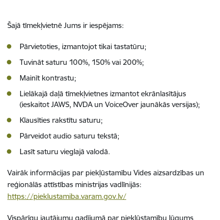
Šajā tīmekļvietnē Jums ir iespējams:
Pārvietoties, izmantojot tikai tastatūru;
Tuvināt saturu 100%, 150% vai 200%;
Mainīt kontrastu;
Lielākajā daļā tīmekļvietnes izmantot ekrānlasītājus
(ieskaitot JAWS, NVDA un VoiceOver jaunākās versijas);
Klausīties rakstītu saturu;
Pārveidot audio saturu tekstā;
Lasīt saturu vieglajā valodā.
Vairāk informācijas par piekļūstamību Vides aizsardzības un
reģionālās attīstības ministrijas vadlīnijās:
https://pieklustamiba.varam.gov.lv/
Vispārīgu jautājumu gadījumā par piekļūstamību lūgums