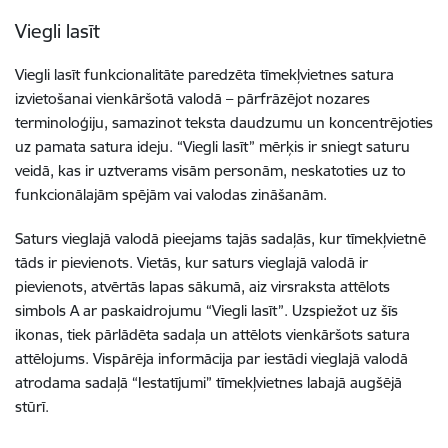
Viegli lasīt
Viegli lasīt funkcionalitāte paredzēta tīmekļvietnes satura
izvietošanai vienkāršotā valodā – pārfrāzējot nozares
terminoloģiju, samazinot teksta daudzumu un koncentrējoties
uz pamata satura ideju. “Viegli lasīt” mērķis ir sniegt saturu
veidā, kas ir uztverams visām personām, neskatoties uz to
funkcionālajām spējām vai valodas zināšanām.
Saturs vieglajā valodā pieejams tajās sadaļās, kur tīmekļvietnē
tāds ir pievienots. Vietās, kur saturs vieglajā valodā ir
pievienots, atvērtās lapas sākumā, aiz virsraksta attēlots
simbols A ar paskaidrojumu “Viegli lasīt”. Uzspiežot uz šīs
ikonas, tiek pārlādēta sadaļa un attēlots vienkāršots satura
attēlojums. Vispārēja informācija par iestādi vieglajā valodā
atrodama sadaļā “Iestatījumi” tīmekļvietnes labajā augšējā
stūrī.