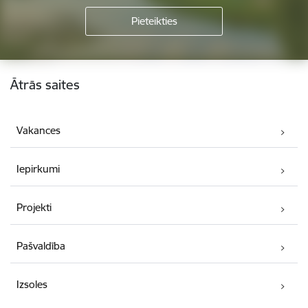
Kājene
Ātrās saites
Vakances
Iepirkumi
Projekti
Pašvaldība
Izsoles