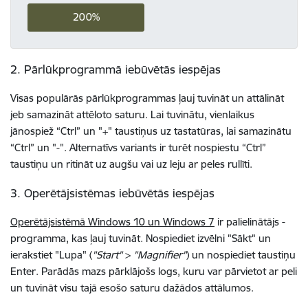
200%
2. Pārlūkprogrammā iebūvētās iespējas
Visas populārās pārlūkprogrammas ļauj tuvināt un attālināt
jeb samazināt attēloto saturu. Lai tuvinātu, vienlaikus
jānospiež “Ctrl” un "+" taustiņus uz tastatūras, lai samazinātu
“Ctrl” un "-". Alternatīvs variants ir turēt nospiestu “Ctrl”
taustiņu un ritināt uz augšu vai uz leju ar peles rullīti.
3. Operētājsistēmas iebūvētās iespējas
Operētājsistēmā Windows 10 un Windows 7
ir palielinātājs -
programma, kas ļauj tuvināt. Nospiediet izvēlni "Sākt" un
ierakstiet "Lupa" (
"Start"
>
"Magnifier"
) un nospiediet taustiņu
Enter. Parādās mazs pārklājošs logs, kuru var pārvietot ar peli
un tuvināt visu tajā esošo saturu dažādos attālumos.