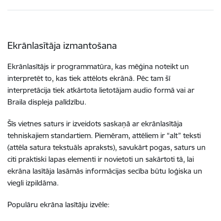
Ekrānlasītāja izmantošana
Ekrānlasītājs ir programmatūra, kas mēģina noteikt un
interpretēt to, kas tiek attēlots ekrānā. Pēc tam šī
interpretācija tiek atkārtota lietotājam audio formā vai ar
Braila displeja palīdzību.
Šīs vietnes saturs ir izveidots saskaņā ar ekrānlasītāja
tehniskajiem standartiem. Piemēram, attēliem ir “alt” teksti
(attēla satura tekstuāls apraksts), savukārt pogas, saturs un
citi praktiski lapas elementi ir novietoti un sakārtoti tā, lai
ekrāna lasītāja lasāmās informācijas secība būtu loģiska un
viegli izpildāma.
Populāru ekrāna lasītāju izvēle: