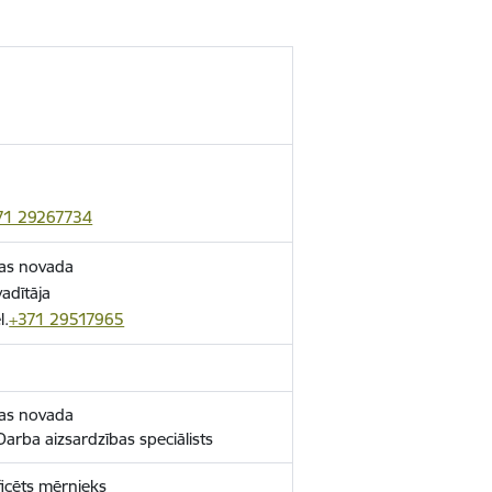
71 29267734
kas novada
adītāja
l.
+371 29517965
kas novada
arba aizsardzības speciālists
ficēts mērnieks