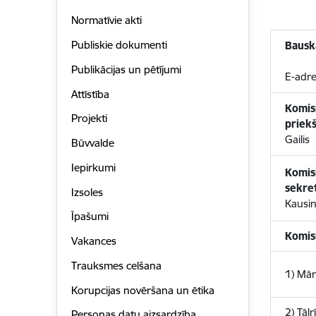
Normatīvie akti
Publiskie dokumenti
Bausk
Publikācijas un pētījumi
E-adr
Attīstība
Komis
Projekti
priek
Gailis
Būvvalde
Iepirkumi
Komis
sekre
Izsoles
Kausin
Īpašumi
Komisi
Vakances
Trauksmes celšana
1) Mār
Korupcijas novēršana un ētika
2) Tālr
Personas datu aizsardzība