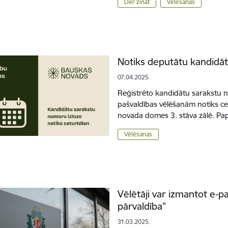
Der zināt
Vēlēšanas
Notiks deputātu kandidā
07.04.2025.
Reģistrēto kandidātu sarakstu 
pašvaldības vēlēšanām notiks cet
novada domes 3. stāva zālē. Pa
Vēlēšanas
Vēlētāji var izmantot e-p
pārvaldība”
31.03.2025.