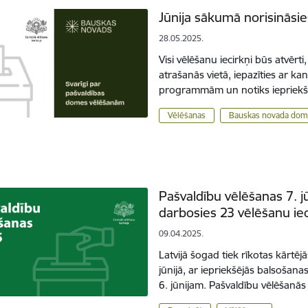
Jūnija sākumā norisināsi
28.05.2025.
Visi vēlēšanu iecirkņi būs atvērti
atrašanās vietā, iepazīties ar k
programmām un notiks iepriekšēj
Vēlēšanas
Bauskas novada do
Pašvaldību vēlēšanas 7. j
darbosies 23 vēlēšanu iec
09.04.2025.
Latvijā šogad tiek rīkotas kārtēj
jūnijā, ar iepriekšējās balsošana
6. jūnijam. Pašvaldību vēlēšanās