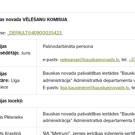
as novada VĒLĒŠANU KOMISIJA
ese:
_DEFAULT@40900035423
ijas
Pašnodarbināta persona
šsēdētājs:
Juris
e-pasts:
velesanas@bauskasnovads.lv
, tel.
+3
Bauskas novada pašvaldības iestādes "Baus
ijas
tāre:
Līga
administrācija" Administratīvā departamenta v
iece
E-pasts:
liga.kausiniece@bauskasnovads.lv
, te
jas locekļi:
Bauskas novada pašvaldības iestādes "Baus
is Plēsnieks
administrācija" Administratīvā departamenta D
īts Krastiņš
SIA "Metrum", zemes ierīcības inženieris-serti