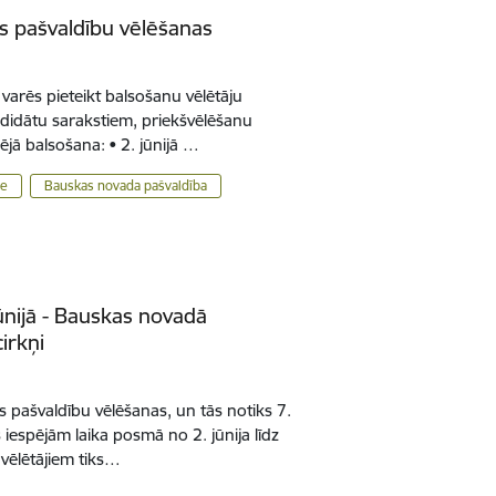
es pašvaldību vēlēšanas
, varēs pieteikt balsošanu vēlētāju
andidātu sarakstiem, priekšvēlēšanu
ā balsošana: • 2. jūnijā …
me
Bauskas novada pašvaldība
ūnijā - Bauskas novadā
irkņi
ās pašvaldību vēlēšanas, un tās notiks 7.
s iespējām laika posmā no 2. jūnija līdz
 vēlētājiem tiks…