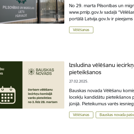
No 29. marta Pilsonības un migrā
www.pmlp.gov.lv sadaļā “Vēlēša
portālā Latvija.gov.lv ir pieeja
Vēlēšanas
Izsludina vēlēšanu iecirk
pieteikšanos
27.02.2025.
Bauskas novada Vēlēšanu komisij
locekļu kandidātu pieteikšanos
jūnijā. Pieteikumus varēs iesnie
Vēlēšanas
Bauskas novada pašv