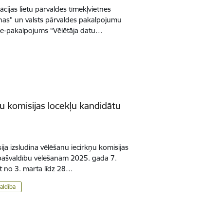
cijas lietu pārvaldes tīmekļvietnes
nas” un valsts pārvaldes pakalpojumu
ms e-pakalpojums “Vēlētāja datu…
ņu komisijas locekļu kandidātu
a izsludina vēlēšanu iecirkņu komisijas
 pašvaldību vēlēšanām 2025. gada 7.
gt no 3. marta līdz 28…
aldība