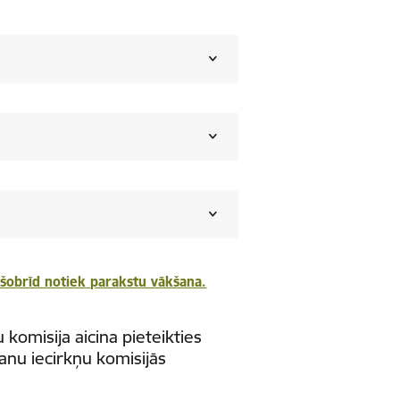
m šobrīd notiek parakstu vākšana.
komisija aicina pieteikties
nu iecirkņu komisijās