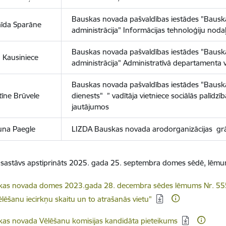
Bauskas novada pašvaldības iestādes "Baus
aīda Sparāne
administrācija" Informācijas tehnoloģiju nodaļ
Bauskas novada pašvaldības iestādes "Baus
a Kausiniece
administrācija" Administratīvā departamenta v
Bauskas novada pašvaldības iestādes "Bauska
stīne Brūvele
dienests" ” vadītāja vietniece sociālās palīdz
jautājumos
una Paegle
LIZDA Bauskas novada arodorganizācijas g
s sastāvs apstiprināts 2025. gada 25. septembra domes sēdē, lēm
dēt:
as novada domes 2023.gada 28. decembra sēdes lēmums Nr. 555 (
lēšanu iecirkņu skaitu un to atrašanās vietu"
dēt:
as novada Vēlēšanu komisijas kandidāta pieteikums