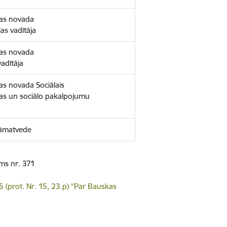
kas novada
as vadītāja
kas novada
adītāja
s novada Sociālais
ības un sociālo pakalpojumu
rāmatvede
ums nr. 371
prot. Nr. 15, 23.p) "Par Bauskas