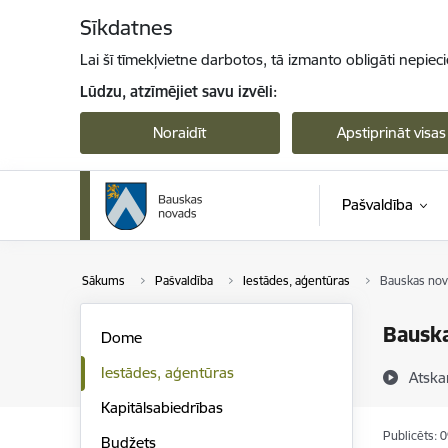
Pāriet uz lapas saturu
Sīkdatnes
Lai šī tīmekļvietne darbotos, tā izmanto obligāti nepiec
Lūdzu, atzīmējiet savu izvēli:
Noraidīt
Apstiprināt visas
Pašvaldība
Sākums
Pašvaldība
Iestādes, aģentūras
Bauskas nov
Bauska
Dome
Iestādes, aģentūras
Atska
Kapitālsabiedrības
Publicēts: 
Budžets