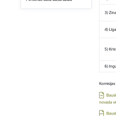
3) Zin
4) Līg
5) Kri
6) Ing
Komisija
Lejupielā
Bausk
novada vē
Lejupielā
Bausk