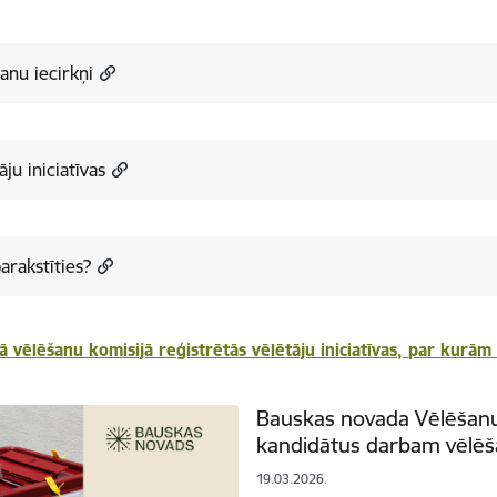
anu iecirkņi
āju iniciatīvas
arakstīties?
ā vēlēšanu komisijā reģistrētās vēlētāju iniciatīvas, par kurā
Bauskas novada Vēlēšanu 
kandidātus darbam vēlēša
19.03.2026.