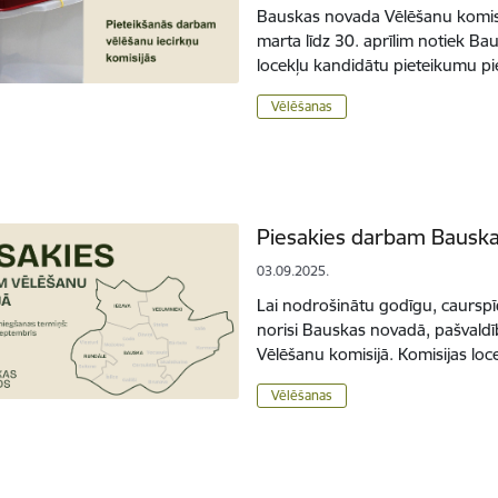
Bauskas novada Vēlēšanu komisi
marta līdz 30. aprīlim notiek B
locekļu kandidātu pieteikumu p
Vēlēšanas
Piesakies darbam Bauska
03.09.2025.
Lai nodrošinātu godīgu, caurspī
norisi Bauskas novadā, pašvaldī
Vēlēšanu komisijā. Komisijas loce
Vēlēšanas