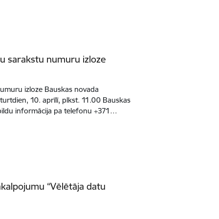
tu sarakstu numuru izloze
numuru izloze Bauskas novada
urtdien, 10. aprīlī, plkst. 11.00 Bauskas
pildu informācija pa telefonu +371…
akalpojumu “Vēlētāja datu