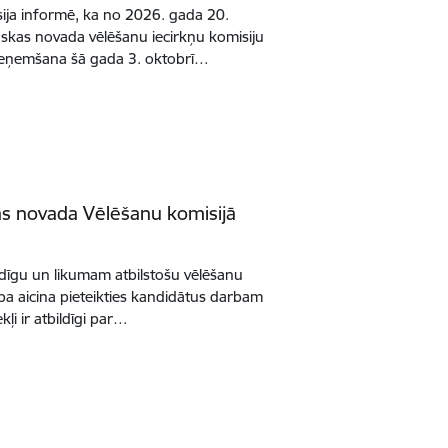
ja informē, ka no 2026. gada 20.
auskas novada vēlēšanu iecirkņu komisiju
ieņemšana šā gada 3. oktobrī…
s novada Vēlēšanu komisijā
dīgu un likumam atbilstošu vēlēšanu
ba aicina pieteikties kandidātus darbam
kļi ir atbildīgi par…