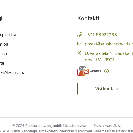
i
Kontakti
 politika
+371 63922238
E-pasts:
pasts@bauskasnovads.l
mība
Uzvaras iela 1, Bauska,
loda
nov., LV - 3901
te
izvēles maiņa
Visi kontakti
© 2026 Bauskas novads, publicētā satura visas tiesības aizsargātas.
 2020 Valsts kanceleja, Tīmekļvietņu vienotās platformas visas tiesības aizsargāta