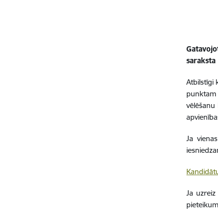
Gatavojo
saraksta
Atbilstīgi
punktam 
vēlēšanu 
apvienība
Ja vienas
iesniedza
Kandidātu
Ja uzreiz
pieteikum