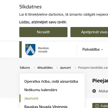
Pāriet uz lapas saturu
Sīkdatnes
Lai šī tīmekļvietne darbotos, tā izmanto obligāti nepiec
Lūdzu, atzīmējiet savu izvēli:
Noraidīt
Apstiprināt visas
Pašvaldība
Sākums
Aktualitātes
Jaunumi
Pieejami kandidātu sar
Pieeja
Operatīva rīcība, civilā aizsardzība
Notikumu kalendārs
Atska
Jaunumi
Publi
Bauskas Novada Vēstnesis