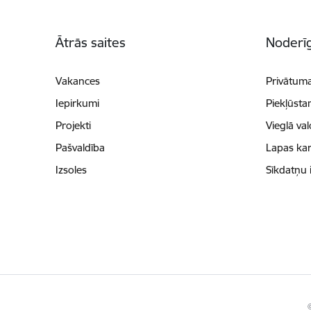
Kājene
Ātrās saites
Noderīg
Vakances
Privātuma
Iepirkumi
Piekļūsta
Projekti
Vieglā va
Pašvaldība
Lapas kar
Izsoles
Sīkdatņu 
©