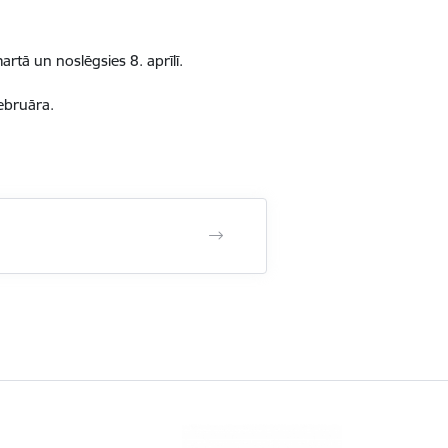
tā un noslēgsies 8. aprīlī.
ebruāra.