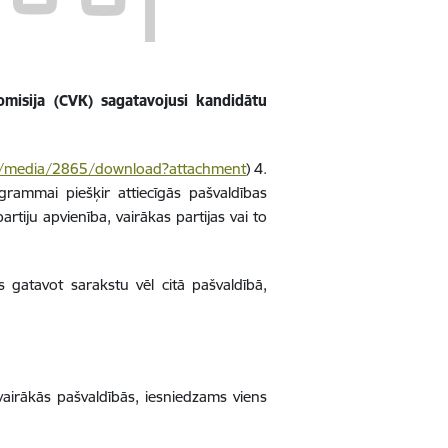
misija (CVK) sagatavojusi kandidātu
lv/media/2865/download?attachment
) 4.
rammai piešķir attiecīgās pašvaldības
rtiju apvienība, vairākas partijas vai to
 gatavot sarakstu vēl citā pašvaldībā,
vairākās pašvaldībās, iesniedzams viens