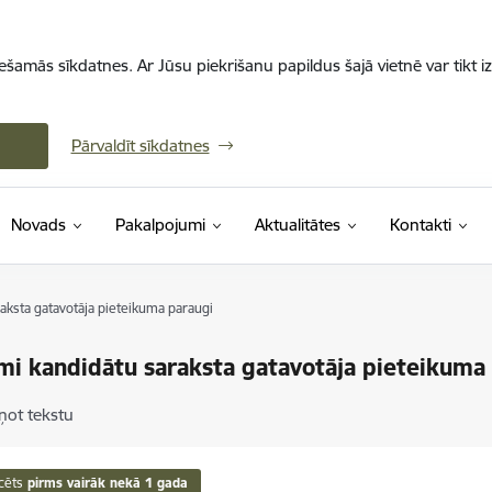
iešamās sīkdatnes. Ar Jūsu piekrišanu papildus šajā vietnē var tikt i
Pārvaldīt sīkdatnes
Novads
Pakalpojumi
Aktualitātes
Kontakti
aksta gatavotāja pieteikuma paraugi
mi kandidātu saraksta gatavotāja pieteikuma
ņot tekstu
cēts
pirms vairāk nekā 1 gada