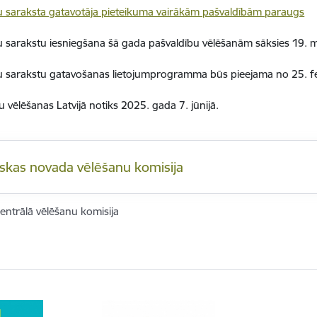
 saraksta gatavotāja pieteikuma vairākām pašvaldībām paraugs
 sarakstu iesniegšana šā gada pašvaldību vēlēšanām sāksies 19. mar
u sarakstu gatavošanas lietojumprogramma būs pieejama no 25. f
u vēlēšanas Latvijā notiks 2025. gada 7. jūnijā.
skas novada vēlēšanu komisija
entrālā vēlēšanu komisija