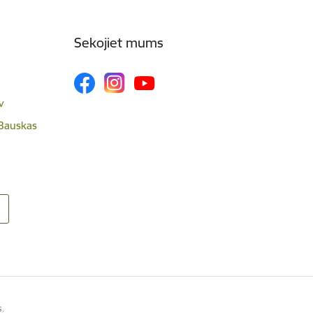
Sekojiet mums
v
 Bauskas
s.