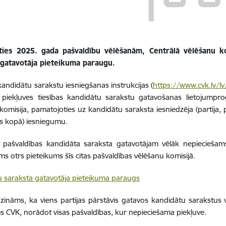
ties 2025. gada pašvaldību vēlēšanām, Centrālā vēlēšanu ko
 gatavotāja pieteikuma paraugu.
 kandidātu sarakstu iesniegšanas instrukcijas (
https://www.cvk.lv/
piekļuves tiesības kandidātu sarakstu gatavošanas lietojumprog
komisija, pamatojoties uz kandidātu saraksta iesniedzēja (partija, pa
s kopā) iesniegumu.
 pašvaldības kandidāta saraksta gatavotājam vēlāk nepieciešams
ms otrs pieteikums šīs citas pašvaldības vēlēšanu komisijā.
 saraksta gatavotāja pieteikuma paraugs
 zināms, ka viens partijas pārstāvis gatavos kandidātu sarakstus 
s CVK, norādot visas pašvaldības, kur nepieciešama piekļuve.