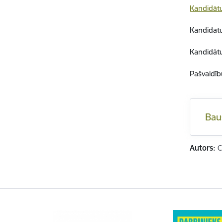
Kandidātu
Kandidātu
Kandidāt
Pašvaldīb
Bau
Autors:
C