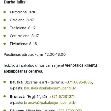
Darba laiks:
Pirmdiena: 8-18
Otrdiena: 8-17
Trešdiena: 8-17
Ceturtdiena: 8-17
Piektdiena: 8-16
Pusdienas pārtraukums 12.00-13.00.
Iedzīvotāji pakalpojumus var saņemt
vienotajos klientu
apkalpošanas centros
:
Bauskā
, Uzvaras ielā 1 - tālrunis:
+371 66954885
;
e-pasts:
bauskas@pakalpojumucentri.lv
Brunavā
, "Ērgļi 1", tālr.
+371 67231271
e-pasts:
brunava@pakalpojumucentri.lv
Dāviņos
, Miera ielā 1A, tālr.
+371 67231270