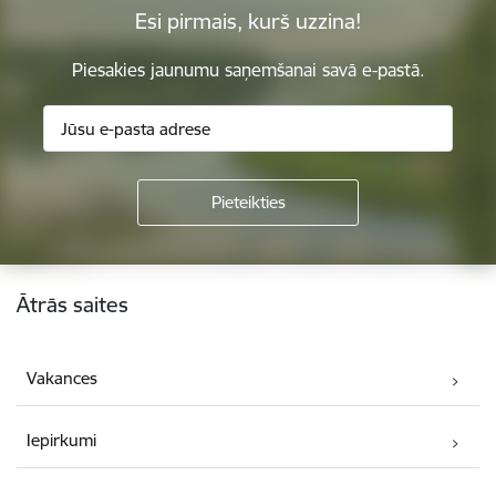
Esi pirmais, kurš uzzina!
Piesakies jaunumu saņemšanai savā e-pastā.
Kājene
Ātrās saites
Vakances
Iepirkumi