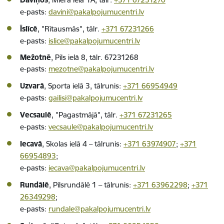
e-pasts:
davini@pakalpojumucentri.lv
Īslīcē
, "Rītausmās", tālr.
+371 67231266
e-pasts:
islice@pakalpojumucentri.lv
Mežotnē
, Pils ielā 8, tālr. 67231268
e-pasts:
mezotne@pakalpojumucentri.lv
Uzvarā
, Sporta ielā 3, tālrunis:
+371 66954949
e-pasts:
gailisi@pakalpojumucentri.lv
Vecsaulē
, "Pagastmājā", tālr.
+371 67231265
e-pasts:
vecsaule@pakalpojumucentri.lv
Iecavā
, Skolas ielā 4 – tālrunis:
+371 63974907
;
+371
66954893
;
e-pasts:
iecava@pakalpojumucentri.lv
Rundālē
, Pilsrundālē 1 – tālrunis:
+371 63962298
;
+371
26349298
;
e-pasts:
rundale@pakalpojumucentri.lv