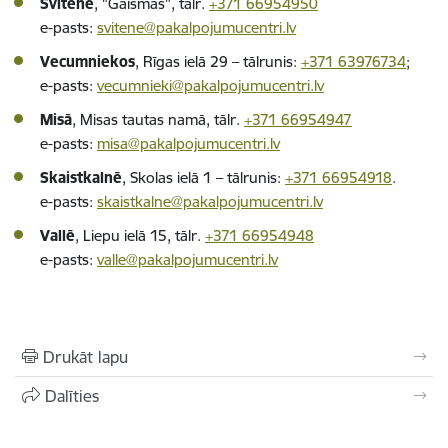
Svitenē
, "Gaismās", tālr.
+371 66954950
e-pasts:
svitene@pakalpojumucentri.lv
Vecumniekos
, Rīgas ielā 29 – tālrunis:
+371 63976734
;
e-pasts:
vecumnieki@pakalpojumucentri.lv
Misā
, Misas tautas namā, tālr.
+371 66954947
e-pasts:
misa@pakalpojumucentri.lv
Skaistkalnē
, Skolas ielā 1 – tālrunis:
+371 66954918
.
e-pasts:
skaistkalne@pakalpojumucentri.lv
Vallē
, Liepu ielā 15, tālr.
+371 66954948
e-pasts:
valle@pakalpojumucentri.lv
Drukāt lapu
Dalīties