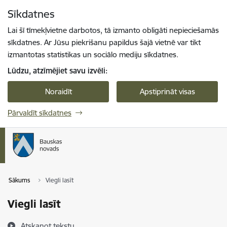
Pāriet uz lapas saturu
Sīkdatnes
Spied
lai meklētu
Enter
Lai šī tīmekļvietne darbotos, tā izmanto obligāti nepieciešamās
sīkdatnes. Ar Jūsu piekrišanu papildus šajā vietnē var tikt
izmantotas statistikas un sociālo mediju sīkdatnes.
Lūdzu, atzīmējiet savu izvēli:
Noraidīt
Apstiprināt visas
Pārvaldīt sīkdatnes
Sākums
Viegli lasīt
Viegli lasīt
Atskaņot tekstu