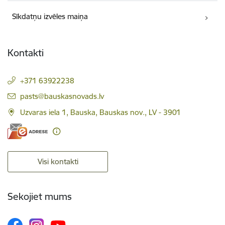
Sīkdatņu izvēles maiņa
Kontakti
+371 63922238
E-pasts:
pasts@bauskasnovads.lv
Uzvaras iela 1, Bauska, Bauskas nov., LV - 3901
Visi kontakti
Sekojiet mums