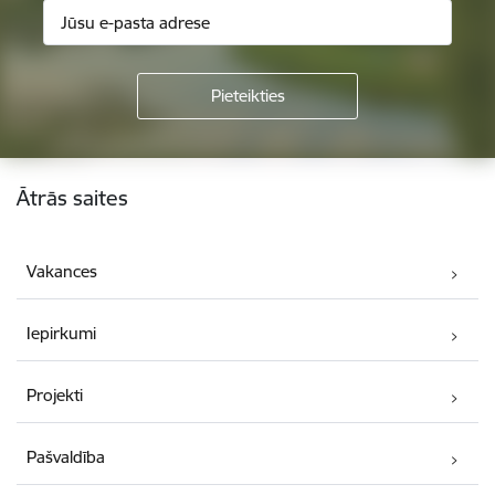
Kājene
Ātrās saites
Vakances
Iepirkumi
Projekti
Pašvaldība