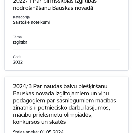
2022/1 Par pirmsskolas izglītības
nodrošināšanu Bauskas novadā
Kategorija
Saistošie noteikumi
Tēma
Izglītība
Gads
2022
2024/3 Par naudas balvu piešķiršanu
Bauskas novada izglītojamiem un viņu
pedagogiem par sasniegumiem mācībās,
zinātniski pētniecisko darbu lasījumos,
mācību priekšmetu olimpiādēs,
konkursos un skatēs
Stājas spēkā: 01.05.2024