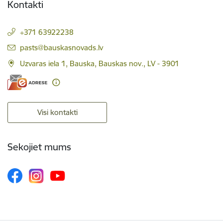
Kontakti
+371 63922238
E-pasts:
pasts@bauskasnovads.lv
Uzvaras iela 1, Bauska, Bauskas nov., LV - 3901
Visi kontakti
Sekojiet mums