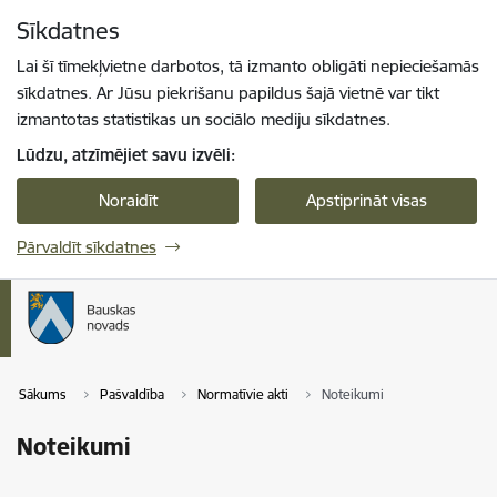
Pāriet uz lapas saturu
Sīkdatnes
Spied
lai meklētu
Enter
Lai šī tīmekļvietne darbotos, tā izmanto obligāti nepieciešamās
sīkdatnes. Ar Jūsu piekrišanu papildus šajā vietnē var tikt
izmantotas statistikas un sociālo mediju sīkdatnes.
Lūdzu, atzīmējiet savu izvēli:
Noraidīt
Apstiprināt visas
Pārvaldīt sīkdatnes
Sākums
Pašvaldība
Normatīvie akti
Noteikumi
Noteikumi