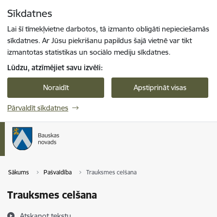
Pāriet uz lapas saturu
Sīkdatnes
Spied
lai meklētu
Enter
Lai šī tīmekļvietne darbotos, tā izmanto obligāti nepieciešamās
sīkdatnes. Ar Jūsu piekrišanu papildus šajā vietnē var tikt
izmantotas statistikas un sociālo mediju sīkdatnes.
Lūdzu, atzīmējiet savu izvēli:
Noraidīt
Apstiprināt visas
Pārvaldīt sīkdatnes
Sākums
Pašvaldība
Trauksmes celšana
Trauksmes celšana
Atskaņot tekstu