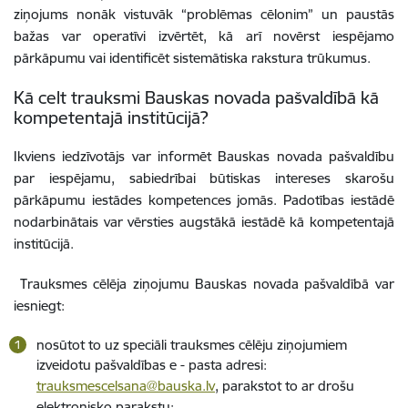
ziņojums nonāk vistuvāk “problēmas cēlonim” un paustās
bažas var operatīvi izvērtēt, kā arī novērst iespējamo
pārkāpumu vai identificēt sistemātiska rakstura trūkumus.
Kā celt trauksmi Bauskas novada pašvaldībā kā
kompetentajā institūcijā?
Ikviens iedzīvotājs var informēt Bauskas novada pašvaldību
par iespējamu, sabiedrībai būtiskas intereses skarošu
pārkāpumu iestādes kompetences jomās. Padotības iestādē
nodarbinātais var vērsties augstākā iestādē kā kompetentajā
institūcijā.
Trauksmes cēlēja ziņojumu Bauskas novada pašvaldībā var
iesniegt:
nosūtot to uz speciāli trauksmes cēlēju ziņojumiem
izveidotu pašvaldības e - pasta adresi:
trauksmescelsana@bauska.lv
, parakstot to ar drošu
elektronisko parakstu;