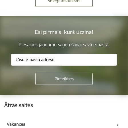
Sniegt atsauksmi
Esi pirmais, kurš uzzina!
Piesakies jaunumu saņemšanai savā e-pastā.
Kājene
Ātrās saites
Vakances