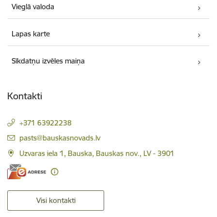
Vieglā valoda
Lapas karte
Sīkdatņu izvēles maiņa
Kontakti
+371 63922238
E-pasts:
pasts@bauskasnovads.lv
Uzvaras iela 1, Bauska, Bauskas nov., LV - 3901
Visi kontakti