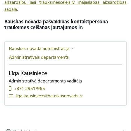
aizsardzību lasi trauksmescelejs.lv mājaslapas aizsardzības
sadaļā
.
Bauskas novada pašvaldības kontaktpersona
trauksmes celšanas jautājumos ir:
Bauskas novada administrācija
Administratīvais departaments
Līga Kausiniece
Administratīvā departamenta vadītāja
+371 29517965
E-pasts:
liga.kausiniece@bauskasnovads.lv