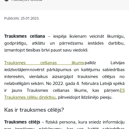
Publicēts: 25.01.2023.
Trauksmes celšana
– iespēja ikvienam veicināt likumīgu,
godprātīgu, atklātu un pārredzamu iestādes darbību,
izmantojot tiesības brīvi paust savu viedokli.
Trauksmes celšanas likums
palīdz Latvijas
iedzīvotājiem novērst pārkāpumus un kaitējumu sabiedrības
interesēm, vienlaikus aizsargājot trauksmes cēlējus no
nelabvēlīgām sekām. No 2022. gada 4. februāra Latvijā spēkā
ir jauns Trauksmes celšanas likums, kas pārņem
ES
Trauksmes cēlēju direktīvu
, pilnveidojot līdzšinējo pieeju.
Kas ir trauksmes cēlējs?
Trauksmes cēlējs
– fiziskā persona, kura sniedz informāciju
par iespējamu pārkāpumu, kas var kaitēt sabiedrības