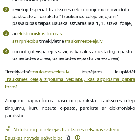
ievietojot speciāli trauksmes cēlēju ziņojumiem izveidotā
pastkastē ar uzrakstu “Trauksmes cēlēju ziņojumi”
pašvaldības telpās Bauska, Uzvaras iela 1, 1. stāva, foajē;
ar
elektroniskās formas
starpniecību
tīmekļvietnē
trauksmescelejs.lv
;
izmantojot vispārējos saziņas kanālus ar iestādi (pa pastu
uz iestādes adresi, uz iestādes e-pastu vai e-adresi).
Tīmekļvietnē
trauksmescelejs.lv
iespējams lejuplādēt
Trauksmes cēlēja ziņojuma veidlapu, kas aizpildāma papīra
formā
.
Ziņojumu papīra formā pašrocīgi paraksta. Trauksmes cēlēja
ziņojumu, kuru nosūta e-pastā, paraksta ar elektronisko
parakstu.
Lejupielādēt:
Noteikumi par iekšējās trauksmes celšanas sistēmu
Bauskas novada pašvaldībā