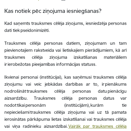
Kas notiek pēc ziņojuma iesniegšanas?
Kad saņemts trauksmes cēlēja ziņojums, iesniedzēja personas
dati tiek pseidonimizēti.
Trauksmes cēlēja personas datiem, ziņojumam un tam
pievienotajiem rakstveida vai lietiskajiem pierādījumiem, kā arī
trauksmes cēlēja ziņojuma izskatīšanas materiāliem
ir ierobežotas pieejamības informācijas statuss.
Ikvienai personai (institūcijai), kas saņēmusi trauksmes cēlēja
ziņojumu vai veic jebkādas darbības ar to, ir pienākums
nodrošināt trauksmes cēlēja personas datu pienācīgu
aizsardzību. Trauksmes cēlēja personas datus var
nodot tikai personām (institūcijām), kurām tie
nepieciešami trauksmes cēlēja ziņojuma vai uz tā pamata
ierosinātas pārkāpuma lietas izskatīšanai vai trauksmes cēlēja
vai viņa radinieku aizsardzībai.
Vairāk par trauksmes cēlēja