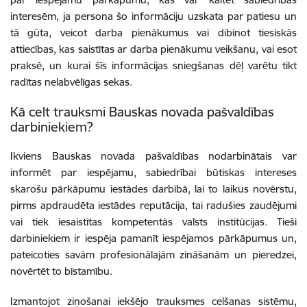
interesēm, ja persona šo informāciju uzskata par patiesu un
tā gūta, veicot darba pienākumus vai dibinot tiesiskās
attiecības, kas saistītas ar darba pienākumu veikšanu, vai esot
praksē, un kurai šīs informācijas sniegšanas dēļ varētu tikt
radītas nelabvēlīgas sekas.
Kā celt trauksmi Bauskas novada pašvaldības
darbiniekiem?
Ikviens Bauskas novada pašvaldības nodarbinātais var
informēt par iespējamu, sabiedrībai būtiskas intereses
skarošu pārkāpumu iestādes darbībā, lai to laikus novērstu,
pirms apdraudēta iestādes reputācija, tai radušies zaudējumi
vai tiek iesaistītas kompetentās valsts institūcijas. Tieši
darbiniekiem ir iespēja pamanīt iespējamos pārkāpumus un,
pateicoties savām profesionālajām zināšanām un pieredzei,
novērtēt to bīstamību.
Izmantojot ziņošanai iekšējo trauksmes celšanas sistēmu,