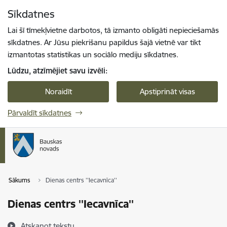
Pāriet uz lapas saturu
Sīkdatnes
Spied
lai meklētu
Enter
Lai šī tīmekļvietne darbotos, tā izmanto obligāti nepieciešamās
sīkdatnes. Ar Jūsu piekrišanu papildus šajā vietnē var tikt
izmantotas statistikas un sociālo mediju sīkdatnes.
Lūdzu, atzīmējiet savu izvēli:
Noraidīt
Apstiprināt visas
Pārvaldīt sīkdatnes
Sākums
Dienas centrs ''Iecavnīca''
Dienas centrs ''Iecavnīca''
Atskaņot tekstu