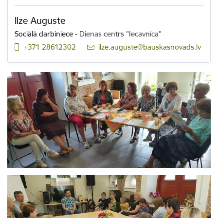
Ilze Auguste
Sociālā darbiniece
-
Dienas centrs "Iecavnīca"
+371 28612302
E-pasts:
ilze.auguste@bauskasnovads.lv