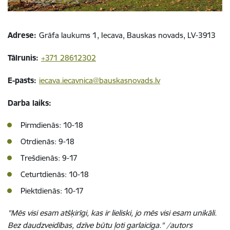
Adrese:
Grāfa laukums 1, Iecava, Bauskas novads, LV-3913
Tālrunis:
+371 28612302
E-pasts:
iecava.iecavnica@bauskasnovads.lv
Darba laiks:
Pirmdienās: 10-18
Otrdienās: 9-18
Trešdienās: 9-17
Ceturtdienās: 10-18
Piektdienās: 10-17
"Mēs visi esam atšķirīgi, kas ir lieliski, jo mēs visi esam unikāli.
Bez daudzveidības, dzīve būtu ļoti garlaicīga." /autors