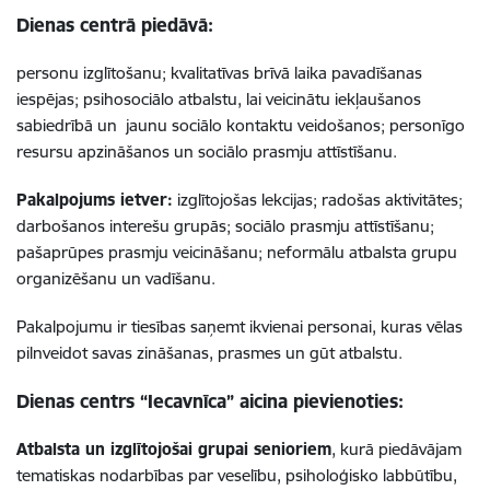
Dienas centrā piedāvā:
personu izglītošanu; kvalitatīvas brīvā laika pavadīšanas
iespējas; psihosociālo atbalstu, lai veicinātu iekļaušanos
sabiedrībā un jaunu sociālo kontaktu veidošanos; personīgo
resursu apzināšanos un sociālo prasmju attīstīšanu.
Pakalpojums ietver:
izglītojošas lekcijas; radošas aktivitātes;
darbošanos interešu grupās; sociālo prasmju attīstīšanu;
pašaprūpes prasmju veicināšanu; neformālu atbalsta grupu
organizēšanu un vadīšanu.
Pakalpojumu ir tiesības saņemt ikvienai personai, kuras vēlas
pilnveidot savas zināšanas, prasmes un gūt atbalstu.
Dienas centrs “Iecavnīca” aicina pievienoties:
Atbalsta un izglītojošai grupai senioriem
, kurā piedāvājam
tematiskas nodarbības par veselību, psiholoģisko labbūtību,