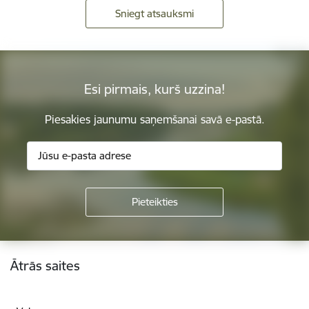
Sniegt atsauksmi
Esi pirmais, kurš uzzina!
Piesakies jaunumu saņemšanai savā e-pastā.
Kājene
Ātrās saites