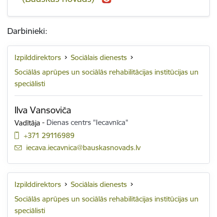
Darbinieki:
Izpilddirektors
Sociālais dienests
Sociālās aprūpes un sociālās rehabilitācijas institūcijas un
speciālisti
Ilva Vansoviča
Vadītāja
-
Dienas centrs "Iecavnīca"
+371 29116989
E-pasts:
iecava.iecavnica@bauskasnovads.lv
Izpilddirektors
Sociālais dienests
Sociālās aprūpes un sociālās rehabilitācijas institūcijas un
speciālisti