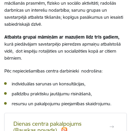
mācīšanās prasmēm, fizisko un sociālo aktivitāti; radošās
darbnīcas un interešu nodarbība; sarunu grupas un
savstarpējā atbalsta tikšanās; kopīgus pasākumus un iesaisti
sabiedriskajā dzīvē.
Atbalsta grupai māmiņām ar mazuļiem līdz trīs gadiem,
kurā piedāvājam
savstarpējo pieredzes apmaiņu atbalstošā
vidē, dot iespēju rotaļāties un socializēties kopā ar citiem
bērniem.
Pēc nepieciešamības centra darbinieki nodrošina:
individuālas sarunas un konsultācijas,
palīdzību praktisku jautājumu risināšanā,
resursu un pakalpojumu pieejamības skaidrojumu.
Dienas centra pakalpojums
(Bauskas novads)