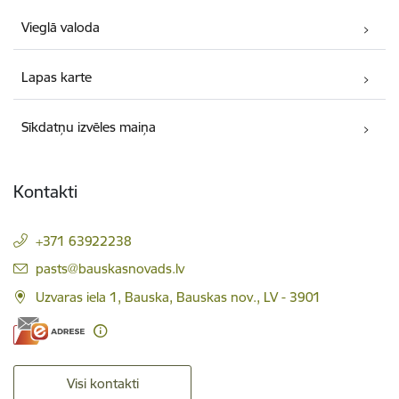
Vieglā valoda
Lapas karte
Sīkdatņu izvēles maiņa
Kontakti
+371 63922238
E-pasts:
pasts@bauskasnovads.lv
Uzvaras iela 1, Bauska, Bauskas nov., LV - 3901
Visi kontakti