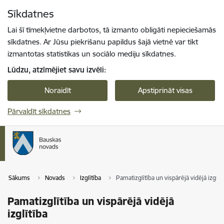
Pāriet uz lapas saturu
Sīkdatnes
Spied
lai meklētu
Enter
Lai šī tīmekļvietne darbotos, tā izmanto obligāti nepieciešamās
sīkdatnes. Ar Jūsu piekrišanu papildus šajā vietnē var tikt
izmantotas statistikas un sociālo mediju sīkdatnes.
Lūdzu, atzīmējiet savu izvēli:
Noraidīt
Apstiprināt visas
Pārvaldīt sīkdatnes
Sākums
Novads
Izglītība
Pamatizglītība un vispārējā vidējā izglītī
Pamatizglītība un vispārējā vidējā
izglītība