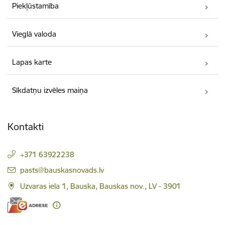
Piekļūstamība
Vieglā valoda
Lapas karte
Sīkdatņu izvēles maiņa
Kontakti
+371 63922238
E-pasts:
pasts@bauskasnovads.lv
Uzvaras iela 1, Bauska, Bauskas nov., LV - 3901