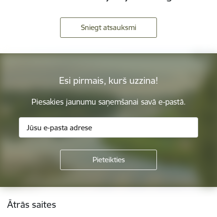
Sniegt atsauksmi
Esi pirmais, kurš uzzina!
Piesakies jaunumu saņemšanai savā e-pastā.
Kājene
Ātrās saites