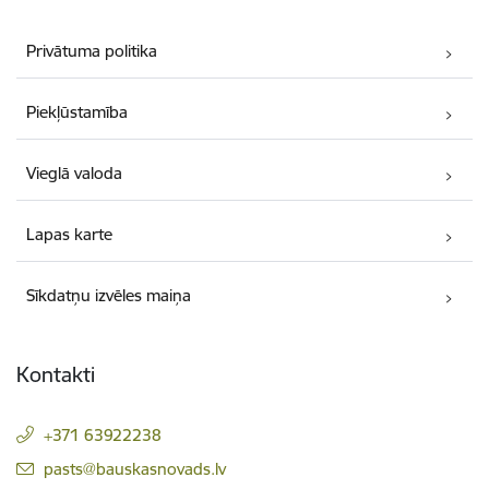
Privātuma politika
Piekļūstamība
Vieglā valoda
Lapas karte
Sīkdatņu izvēles maiņa
Kontakti
+371 63922238
E-pasts:
pasts@bauskasnovads.lv