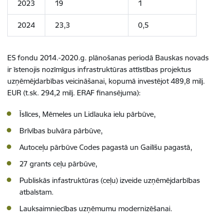
2023
19
1
2024
23,3
0,5
ES fondu 2014.-2020.g. plānošanas periodā Bauskas novads
ir īstenojis nozīmīgus infrastruktūras attīstības projektus
uzņēmējdarbības veicināšanai, kopumā investējot 489,8 milj.
EUR (t.sk. 294,2 milj. ERAF finansējuma):
Īslīces, Mēmeles un Lidlauka ielu pārbūve,
Brīvības bulvāra pārbūve,
Autoceļu pārbūve Codes pagastā un Gailīšu pagastā,
27 grants ceļu pārbūve,
Publiskās infastruktūras (ceļu) izveide uzņēmējdarbības
atbalstam.
Lauksaimniecības uzņēmumu modernizēšanai.