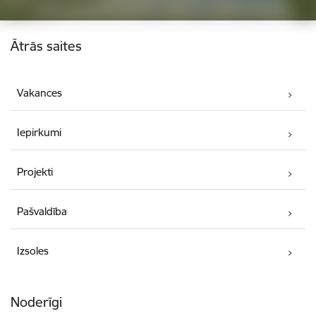
Kājene
Ātrās saites
Vakances
Iepirkumi
Projekti
Pašvaldība
Izsoles
Noderīgi