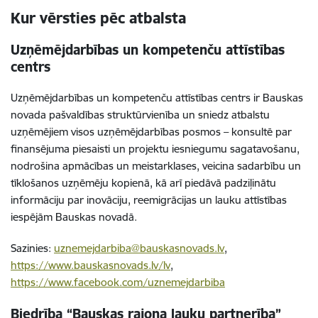
Kur vērsties pēc atbalsta
Uzņēmējdarbības un kompetenču attīstības
centrs
Uzņēmējdarbības un kompetenču attīstības centrs ir Bauskas
novada pašvaldības struktūrvienība un sniedz atbalstu
uzņēmējiem visos uzņēmējdarbības posmos – konsultē par
finansējuma piesaisti un projektu iesniegumu sagatavošanu,
nodrošina apmācības un meistarklases, veicina sadarbību un
tīklošanos uzņēmēju kopienā, kā arī piedāvā padziļinātu
informāciju par inovāciju, reemigrācijas un lauku attīstības
iespējām Bauskas novadā.
Sazinies:
uznemejdarbiba@bauskasnovads.lv
,
https://www.bauskasnovads.lv/lv
,
https://www.facebook.com/uznemejdarbiba
Biedrība “Bauskas rajona lauku partnerība”