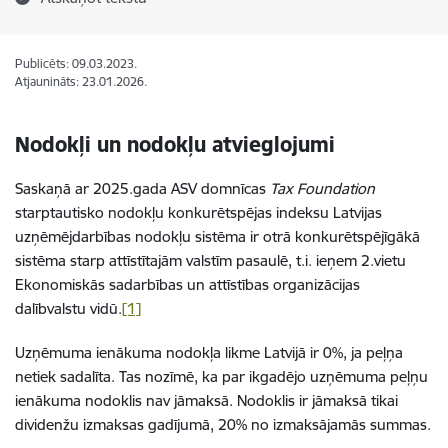
Publicēts: 09.03.2023.
Atjaunināts: 23.01.2026.
Nodokļi un nodokļu atvieglojumi
Saskaņā ar 2025.gada ASV domnīcas
Tax Foundation
starptautisko nodokļu konkurētspējas indeksu Latvijas
uzņēmējdarbības nodokļu sistēma ir otrā konkurētspējīgākā
sistēma starp attīstītajām valstīm pasaulē, t.i. ieņem 2.vietu
Ekonomiskās sadarbības un attīstības organizācijas
dalībvalstu vidū.
[1]
Uzņēmuma ienākuma nodokļa likme Latvijā ir 0%, ja peļņa
netiek sadalīta. Tas nozīmē, ka par ikgadējo uzņēmuma peļņu
ienākuma nodoklis nav jāmaksā. Nodoklis ir jāmaksā tikai
dividenžu izmaksas gadījumā, 20% no izmaksājamās summas.