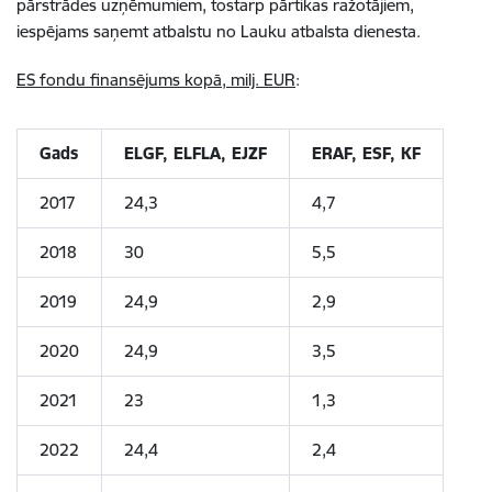
pārstrādes uzņēmumiem, tostarp pārtikas ražotājiem,
iespējams saņemt atbalstu no Lauku atbalsta dienesta.
ES fondu finansējums kopā, milj. EUR
:
Gads
ELGF, ELFLA, EJZF
ERAF, ESF, KF
2017
24,3
4,7
2018
30
5,5
2019
24,9
2,9
2020
24,9
3,5
2021
23
1,3
2022
24,4
2,4