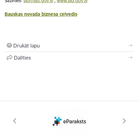
Sazinies:
lad@lad.gov.lv
,
www.lad.gov.lv
Bauskas novada biznesa ceļvedis
Drukāt lapu
Dalīties