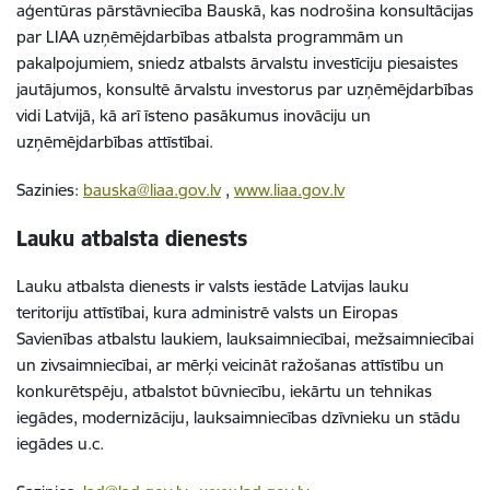
aģentūras pārstāvniecība Bauskā, kas nodrošina konsultācijas
par LIAA uzņēmējdarbības atbalsta programmām un
pakalpojumiem, sniedz atbalsts ārvalstu investīciju piesaistes
jautājumos, konsultē ārvalstu investorus par uzņēmējdarbības
vidi Latvijā, kā arī īsteno pasākumus inovāciju un
uzņēmējdarbības attīstībai.
Sazinies:
bauska@liaa.gov.lv
,
www.liaa.gov.lv
Lauku atbalsta dienests
Lauku atbalsta dienests ir valsts iestāde Latvijas lauku
teritoriju attīstībai, kura administrē valsts un Eiropas
Savienības atbalstu laukiem, lauksaimniecībai, mežsaimniecībai
un zivsaimniecībai, ar mērķi veicināt ražošanas attīstību un
konkurētspēju, atbalstot būvniecību, iekārtu un tehnikas
iegādes, modernizāciju, lauksaimniecības dzīvnieku un stādu
iegādes u.c.