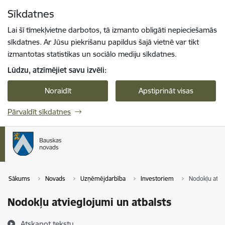
Pāriet uz lapas saturu
Sīkdatnes
Spied
lai meklētu
Enter
Lai šī tīmekļvietne darbotos, tā izmanto obligāti nepieciešamās
sīkdatnes. Ar Jūsu piekrišanu papildus šajā vietnē var tikt
izmantotas statistikas un sociālo mediju sīkdatnes.
Lūdzu, atzīmējiet savu izvēli:
Noraidīt
Apstiprināt visas
Pārvaldīt sīkdatnes
Sākums
Novads
Uzņēmējdarbība
Investoriem
Nodokļu atvie
Nodokļu atvieglojumi un atbalsts
Atskaņot tekstu