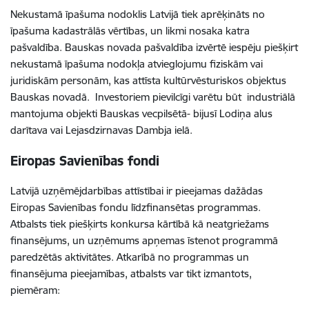
Nekustamā īpašuma nodoklis Latvijā tiek aprēķināts no
īpašuma kadastrālās vērtības, un likmi nosaka katra
pašvaldība. Bauskas novada pašvaldība izvērtē iespēju piešķirt
nekustamā īpašuma nodokļa atvieglojumu fiziskām vai
juridiskām personām, kas attīsta kultūrvēsturiskos objektus
Bauskas novadā. Investoriem pievilcīgi varētu būt industriālā
mantojuma objekti Bauskas vecpilsētā- bijusī Lodiņa alus
darītava vai Lejasdzirnavas Dambja ielā.
Eiropas Savienības fondi
Latvijā uzņēmējdarbības attīstībai ir pieejamas dažādas
Eiropas Savienības fondu līdzfinansētas programmas.
Atbalsts tiek piešķirts konkursa kārtībā kā neatgriežams
finansējums, un uzņēmums apņemas īstenot programmā
paredzētās aktivitātes. Atkarībā no programmas un
finansējuma pieejamības, atbalsts var tikt izmantots,
piemēram: