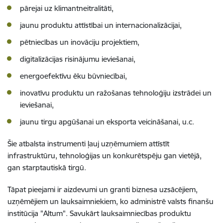
pārejai uz klimantneitralitāti,
jaunu produktu attīstībai un internacionalizācijai,
pētniecības un inovāciju projektiem,
digitalizācijas risinājumu ieviešanai,
energoefektīvu ēku būvniecībai,
inovatīvu produktu un ražošanas tehnoloģiju izstrādei un
ieviešanai,
jaunu tirgu apgūšanai un eksporta veicināšanai, u.c.
Šie atbalsta instrumenti ļauj uzņēmumiem attīstīt
infrastruktūru, tehnoloģijas un konkurētspēju gan vietējā,
gan starptautiskā tirgū.
Tāpat pieejami ir aizdevumi un granti biznesa uzsācējiem,
uzņēmējiem un lauksaimniekiem, ko administrē valsts finanšu
institūcija "Altum". Savukārt lauksaimniecības produktu