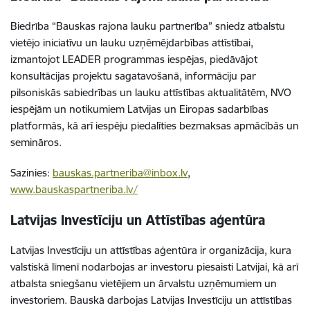
Biedrība “Bauskas rajona lauku partnerība” sniedz atbalstu
vietējo iniciatīvu un lauku uzņēmējdarbības attīstībai,
izmantojot LEADER programmas iespējas, piedāvājot
konsultācijas projektu sagatavošanā, informāciju par
pilsoniskās sabiedrības un lauku attīstības aktualitātēm, NVO
iespējām un notikumiem Latvijas un Eiropas sadarbības
platformās, kā arī iespēju piedalīties bezmaksas apmācībās un
semināros.
Sazinies:
bauskas.partneriba@inbox.lv
,
www.bauskaspartneriba.lv/
Latvijas Investīciju un Attīstības aģentūra
Latvijas Investīciju un attīstības aģentūra ir organizācija, kura
valstiskā līmenī nodarbojas ar investoru piesaisti Latvijai, kā arī
atbalsta sniegšanu vietējiem un ārvalstu uzņēmumiem un
investoriem. Bauskā darbojas Latvijas Investīciju un attīstības