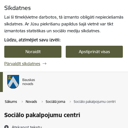
Pāriet uz lapas saturu
Sīkdatnes
Spied
lai meklētu
Enter
Lai šī tīmekļvietne darbotos, tā izmanto obligāti nepieciešamās
sīkdatnes. Ar Jūsu piekrišanu papildus šajā vietnē var tikt
izmantotas statistikas un sociālo mediju sīkdatnes.
Lūdzu, atzīmējiet savu izvēli:
Noraidīt
Apstiprināt visas
Pārvaldīt sīkdatnes
Sākums
Novads
Sociālā joma
Sociālo pakalpojumu centri
Sociālo pakalpojumu centri
Atskaņot tekstu