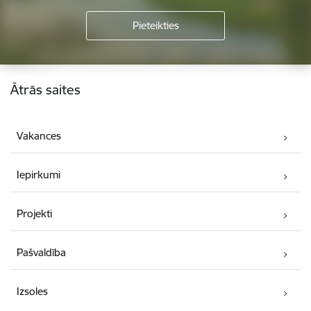
Kājene
Ātrās saites
Vakances
Iepirkumi
Projekti
Pašvaldība
Izsoles