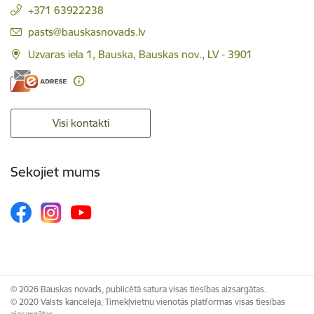
+371 63922238
E-pasts:
pasts@bauskasnovads.lv
Uzvaras iela 1, Bauska, Bauskas nov., LV - 3901
Visi kontakti
Sekojiet mums
© 2026 Bauskas novads, publicētā satura visas tiesības aizsargātas.
© 2020 Valsts kanceleja, Tīmekļvietņu vienotās platformas visas tiesības