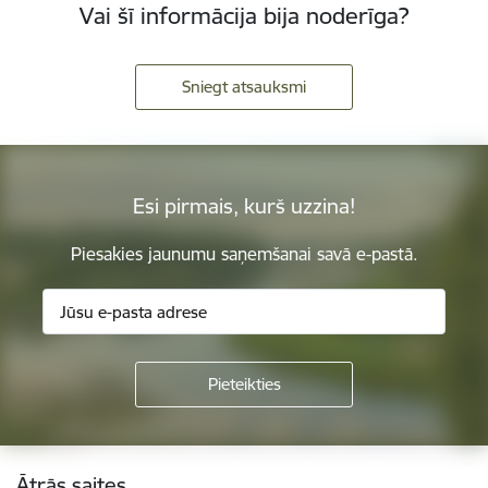
Vai šī informācija bija noderīga?
Sniegt atsauksmi
Esi pirmais, kurš uzzina!
Piesakies jaunumu saņemšanai savā e-pastā.
Kājene
Ātrās saites