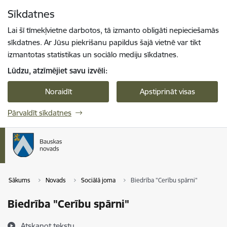
Pāriet uz lapas saturu
Sīkdatnes
Spied
lai meklētu
Enter
Lai šī tīmekļvietne darbotos, tā izmanto obligāti nepieciešamās
sīkdatnes. Ar Jūsu piekrišanu papildus šajā vietnē var tikt
izmantotas statistikas un sociālo mediju sīkdatnes.
Lūdzu, atzīmējiet savu izvēli:
Noraidīt
Apstiprināt visas
Pārvaldīt sīkdatnes
Sākums
Novads
Sociālā joma
Biedrība "Cerību spārni"
Biedrība "Cerību spārni"
Atskaņot tekstu