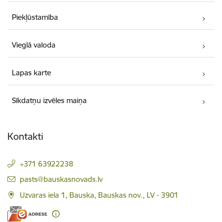
Piekļūstamība
Vieglā valoda
Lapas karte
Sīkdatņu izvēles maiņa
Kontakti
+371 63922238
E-pasts:
pasts@bauskasnovads.lv
Uzvaras iela 1, Bauska, Bauskas nov., LV - 3901