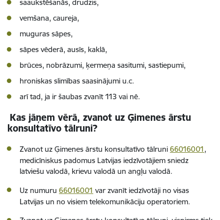
saaukstēšanās, drudzis,
vemšana, caureja,
muguras sāpes,
sāpes vēderā, ausīs, kaklā,
brūces, nobrāzumi, ķermeņa sasitumi, sastiepumi,
hroniskas slimības saasinājumi u.c.
arī tad, ja ir šaubas zvanīt 113 vai nē.
Kas jāņem vērā, zvanot uz Ģimenes ārstu
konsultatīvo tālruni?
Zvanot uz Ģimenes ārstu konsultatīvo tālruni
66016001
,
medicīniskus padomus Latvijas iedzīvotājiem sniedz
latviešu valodā, krievu valodā un angļu valodā.
Uz numuru
66016001
var zvanīt iedzīvotāji no visas
Latvijas un no visiem telekomunikāciju operatoriem.