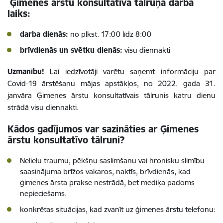
Ģimenes ārstu konsultatīvā tālruņa darba
laiks:
darba dienās:
no plkst. 17:00 līdz 8:00
brīvdienās un svētku dienās:
visu diennakti
Uzmanību!
Lai iedzīvotāji varētu saņemt informāciju par
Covid-19 ārstēšanu mājas apstākļos, no 2022. gada 31.
janvāra Ģimenes ārstu konsultatīvais tālrunis katru dienu
strādā visu diennakti.
Kādos gadījumos var sazināties ar Ģimenes
ārstu konsultatīvo tālruni?
Nelielu traumu, pēkšņu saslimšanu vai hronisku slimību
saasinājuma brīžos vakaros, naktīs, brīvdienās, kad
ģimenes ārsta prakse nestrādā, bet mediķa padoms
nepieciešams.
konkrētas situācijas, kad zvanīt uz ģimenes ārstu telefonu: