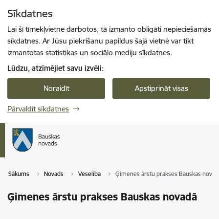
Pāriet uz lapas saturu
Sīkdatnes
Spied
lai meklētu
Enter
Lai šī tīmekļvietne darbotos, tā izmanto obligāti nepieciešamās
sīkdatnes. Ar Jūsu piekrišanu papildus šajā vietnē var tikt
izmantotas statistikas un sociālo mediju sīkdatnes.
Lūdzu, atzīmējiet savu izvēli:
Noraidīt
Apstiprināt visas
Pārvaldīt sīkdatnes
Sākums
Novads
Veselība
Ģimenes ārstu prakses Bauskas novad
Ģimenes ārstu prakses Bauskas novadā