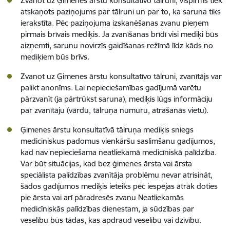
Zvanot uz Ģimenes ārstu konsultatīvo tālruni, vispirms tiek
atskaņots paziņojums par tālruni un par to, ka saruna tiks
ierakstīta. Pēc paziņojuma izskanēšanas zvanu pieņem
pirmais brīvais mediķis. Ja zvanīšanas brīdī visi mediķi būs
aizņemti, sarunu novirzīs gaidīšanas režīmā līdz kāds no
mediķiem būs brīvs.
Zvanot uz Ģimenes ārstu konsultatīvo tālruni, zvanītājs var
palikt anonīms. Lai nepieciešamības gadījumā varētu
pārzvanīt (ja pārtrūkst saruna), mediķis lūgs informāciju
par zvanītāju (vārdu, tālruņa numuru, atrašanās vietu).
Ģimenes ārstu konsultatīvā tālruņa mediķis sniegs
medicīniskus padomus vienkāršu saslimšanu gadījumos,
kad nav nepieciešama neatliekamā medicīniskā palīdzība.
Var būt situācijas, kad bez ģimenes ārsta vai ārsta
speciālista palīdzības zvanītāja problēmu nevar atrisināt,
šādos gadījumos mediķis ieteiks pēc iespējas ātrāk doties
pie ārsta vai arī pāradresēs zvanu Neatliekamās
medicīniskās palīdzības dienestam, ja sūdzības par
veselību būs tādas, kas apdraud veselību vai dzīvību.