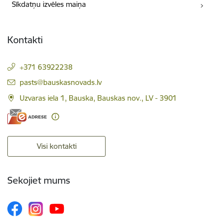
Sīkdatņu izvēles maiņa
Kontakti
+371 63922238
E-pasts:
pasts@bauskasnovads.lv
Uzvaras iela 1, Bauska, Bauskas nov., LV - 3901
Visi kontakti
Sekojiet mums