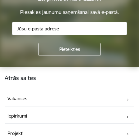
Piesakies jaunumu saņemšanai savā e-pastā.
Kājene
Ātrās saites
Vakances
Iepirkumi
Projekti