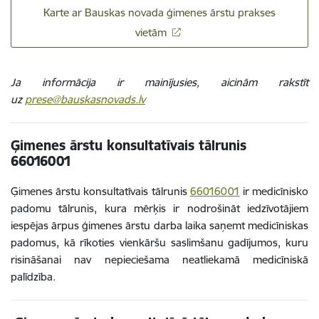
Karte ar Bauskas novada ģimenes ārstu prakses
vietām
Ja informācija ir mainījusies, aicinām rakstīt
uz
prese@bauskasnovads.lv
Ģimenes ārstu konsultatīvais tālrunis
66016001
Ģimenes ārstu konsultatīvais tālrunis
66016001
ir medicīnisko
padomu tālrunis, kura mērķis ir nodrošināt iedzīvotājiem
iespējas ārpus ģimenes ārstu darba laika saņemt medicīniskas
padomus, kā rīkoties vienkāršu saslimšanu gadījumos, kuru
risināšanai nav nepieciešama neatliekamā medicīniskā
palīdzība.